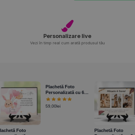
Personalizare live
Vezi în timp real cum arată produsul tău
Plachetă Foto
Personalizată cu 6
poze și mesaj –
Mountain Dream
59,00
lei
lachetă Foto
Plachetă Foto