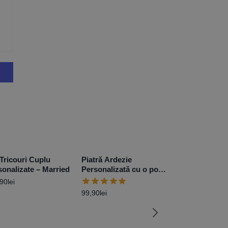
 Tricouri Cuplu
Piatră Ardezie
sonalizate – Married
Personalizată cu o poză
și mesaj pentru șef
,90
lei
99,90
lei