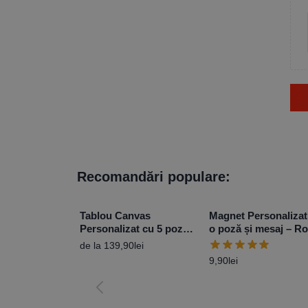
Recomandări populare:
Tablou Canvas
Magnet Personalizat
Personalizat cu 5 poze
o poză și mesaj – R
și mesaj, Love – Diferite
10x15cm
de la
139,90
lei
Dimensiuni
9,90
lei