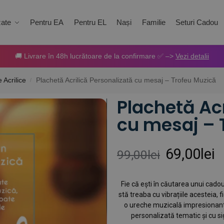
zate
Pentru EA
Pentru EL
Nași
Familie
Seturi Cadou
🚚 Livrare în 48h lucrătoare de la confirmare ✅ –>
Vezi detalii
 Acrilice
Plachetă Acrilică Personalizată cu mesaj – Trofeu Muzică
/
Plachetă Acr
cu mesaj – 
69,00
lei
99,00
lei
Fie că ești în căutarea unui cad
stă treaba cu vibrațiile acesteia, f
o ureche muzicală impresionantă
personalizată tematic și cu s