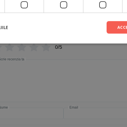
Personalizată cu mesaj -
Trofeu Muzică
IILE
ACC
luare
*
0/5
Scrie recenzia ta
Nume
Email