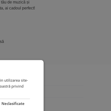
 tău de muzică și
a, ai cadoul perfect!
 să
n utilizarea site-
noastră privind
Neclasificate