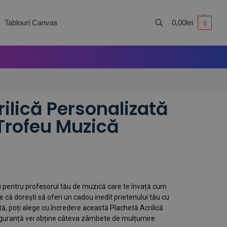
Tablouri Canvas
0,00
lei
0
Caută
ilică Personalizată
Trofeu Muzică
ou pentru profesorul tău de muzică care te învață cum
ie că dorești să oferi un cadou inedit prietenului tău cu
, poți alege cu încredere această Plachetă Acrilică
iguranță vei obține câteva zâmbete de mulțumire.