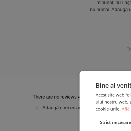
minunat, nu-i aș
nu numai. Adaugă un 
Tr
Bine ai veni
Acest site web fol
There are no reviews yet
ului nostru web, s
Adaugă o recenzie
cookie-urile.
Află
Strict necesar