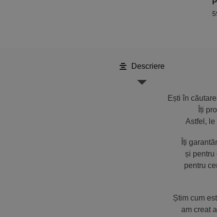
P
m
5
B
Descriere
Ești în căutar
Îți p
Astfel, l
Îți garant
și pentru
pentru cer
Știm cum est
am creat a