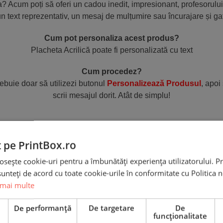
a? Acum poți să oferi un cadou inedit, impresionant, profesorului
text reprezentativ, un mesaj de mulțumire sau încurajare și gat
Cum pot personaliza acest produs?
Placheta Acrilică poate fi personalizată cu text
Cum procedez?
ebuie doar să utilizezi butonul
Personalizează Produsul
, apoi
scrii mesajul dorit. Atât de simplu!
Recenzii
t pe PrintBox.ro
osește cookie-uri pentru a îmbunătăți experiența utilizatorului. Pri
unteți de acord cu toate cookie-urile în conformitate cu Politica 
 mai multe
e
De performanță
De targetare
De
funcţionalitate
Plachetă Acrilică