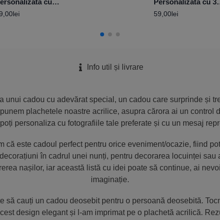
ersonalizată cu
Personalizată cu 3
esaj Cerere Nași -
poze și mesaj
9,00
lei
59,00
lei
aby Girl
Info util și livrare
ea unui cadou cu adevărat special, un cadou care surprinde și t
ropunem plachetele noastre acrilice, asupra cărora ai un control d
e poți personaliza cu fotografiile tale preferate și cu un mesaj repr
ăm că este cadoul perfect pentru orice eveniment/ocazie, fiind potr
 decorațiuni în cadrul unei nunți, pentru decorarea locuinței sau a
erea nașilor, iar această listă cu idei poate să continue, ai nev
imaginație.
e să cauți un cadou deosebit pentru o persoană deosebită. To
cest design elegant și l-am imprimat pe o plachetă acrilică. Rezu