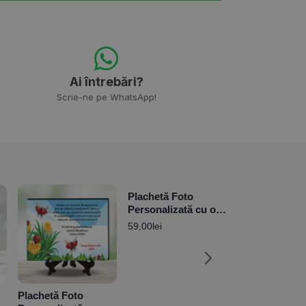
Ai întrebări?
Scrie-ne pe WhatsApp!
Plachetă Foto
Personalizată cu o
poză și mesaj –
59,00
lei
Stars
Plachetă Foto
Plachetă Foto