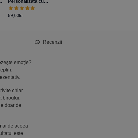
Personalizată cu
Personalizată
mesaj pentru
poză și mesaj 
59,00
lei
Educatoare- Grupa
Vibes
59,00
lei
Buburuzelor
Recenzii
rezește emoție?
eplin.
ezentativ.
ivite chiar
 biroului,
oie doar de
cmai de aceea
ltatul este