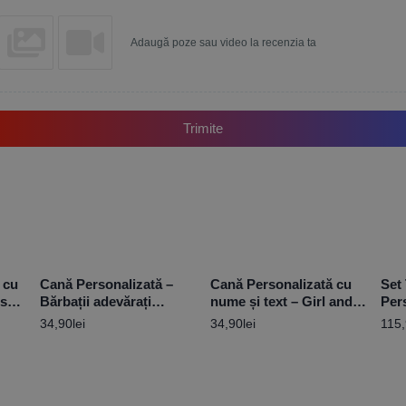
Adaugă poze sau video la recenzia ta
Trimite
 cu
Cană Personalizată –
Cană Personalizată cu
Set
oses
Bărbații adevărați
nume și text – Girl and
Per
conduc Nissan
Dog M5
34,90
lei
34,90
lei
115