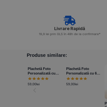
Livrare Rapidă​
19,9 lei prin GLS în 48h de la confirmare*
Produse similare:
Plachetă Foto
Plachetă Foto
Personalizată cu
Personalizată cu 6
poză și mesaj – Love
poze și mesaj
59,00
lei
59,00
lei
P