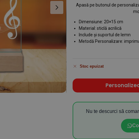
Apasă pe butonul de personalizar
mo
Dimensiune: 20×15 cm
Material: sticlă acrilică
Include și suportul de lemn
Metodă Personalizare: imprim
Stoc epuizat
Personalize
Nu te descurci să coman
Co