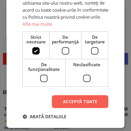
utilizarea site-ului nostru web, sunteți de
acord cu toate cookie-urile în conformitate
cu Politica noastră privind cookie-urile.
Află mai multe
Adaugă poze sau video la recenzia ta
Strict
De
De
necesare
performanță
targetare
Trimite
De
Neclasificate
funcţionalitate
Recomandări populare:
ACCEPTĂ TOATE
Tablou Personalizat
Ramă Foto Sticlă
Felicitare Mu
cu 4 poze și text
Personalizată cu o
Happy Birth
ARATĂ DETALIILE
poză și mesaj – Teddy
15,90
lei
Bears
de la
59,90
lei
35,00
lei