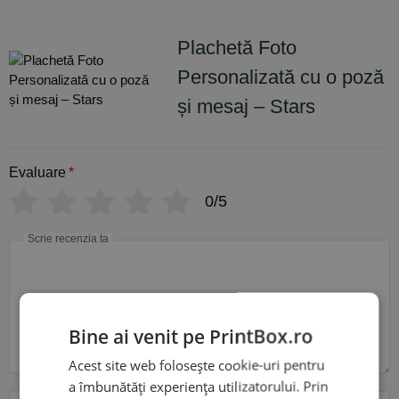
Plachetă Foto
Personalizată cu o poză
și mesaj – Stars
Evaluare
*
0/5
Scrie recenzia ta
Bine ai venit pe PrintBox.ro
Acest site web folosește cookie-uri pentru
a îmbunătăți experiența utilizatorului. Prin
Nume
Email