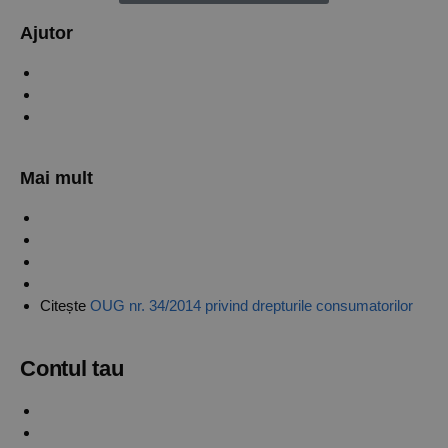
Ajutor
Verifică status comandă
Contact
Informații livrare și retur
Mai mult
Politica de confidențialitate
Politica de Cookies
Termeni și condiții
ANPC
Citește
OUG nr. 34/2014 privind drepturile consumatorilor
Contul tau
Creaza un cont
Autentificare