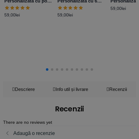
Personalizată cu poză
Personalizată cu 6
Personalizat
și mesaj – Love
poze și mesaj
mesaj Cerere
59,00
lei
Baby Girl
59,00
lei
59,00
lei
Descriere
Info util și livrare
Recenzii
Recenzii
There are no reviews yet
Adaugă o recenzie