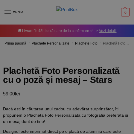
MENIU
0
🚚 Livrare în 48h lucrătoare de la confirmare ✅ –>
Vezi detalii
Prima pagină
Plachete Personalizate
Plachete Foto
Plachetă Foto Personalizată cu o poză și mesaj – Stars
/
/
/
Plachetă Foto Personalizată
cu o poză și mesaj – Stars
59,00
lei
Dacă ești în căutarea unui cadou cu adevărat surprinzător, îți
propunem o Plachetă Foto Personalizată cu fotografia preferată și
un mesaj dorit de tine!
Designul este imprimat direct pe o placă de aluminiu care este