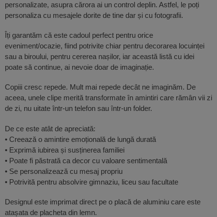
personalizate, asupra cărora ai un control deplin. Astfel, le poți
personaliza cu mesajele dorite de tine dar și cu fotografii.
Îți garantăm că este cadoul perfect pentru orice
eveniment/ocazie, fiind potrivite chiar pentru decorarea locuinței
sau a biroului, pentru cererea nașilor, iar această listă cu idei
poate să continue, ai nevoie doar de imaginație.
Copiii cresc repede. Mult mai repede decât ne imaginăm. De
aceea, unele clipe merită transformate în amintiri care rămân vii zi
de zi, nu uitate într-un telefon sau într-un folder.
De ce este atât de apreciată:
• Creează o amintire emoțională de lungă durată
• Exprimă iubirea și susținerea familiei
• Poate fi păstrată ca decor cu valoare sentimentală
• Se personalizează cu mesaj propriu
• Potrivită pentru absolvire gimnaziu, liceu sau facultate
Designul este imprimat direct pe o placă de aluminiu care este
atașata de placheta din lemn.