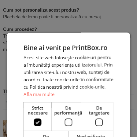
Cum pot personaliza acest produs?
Placheta de lemn poate fi personalizată cu mesaj
Cum procedez?
Trebuie doar să utilizezi butonul
Personalizează Produsul
, apoi
să scrii
Bine ai venit pe PrintBox.ro
mesajul dorit. Atât de simplu!
Acest site web folosește cookie-uri pentru
a îmbunătăți experiența utilizatorului. Prin
utilizarea site-ului nostru web, sunteți de
Recenzii
acord cu toate cookie-urile în conformitate
cu Politica noastră privind cookie-urile.
There are no reviews yet
Află mai multe
Adaugă o recenzie
Strict
De
De
necesare
performanță
targetare
Plachetă Foto pentru Absolvire -
Personalizată cu mesaj
De
Neclasificate