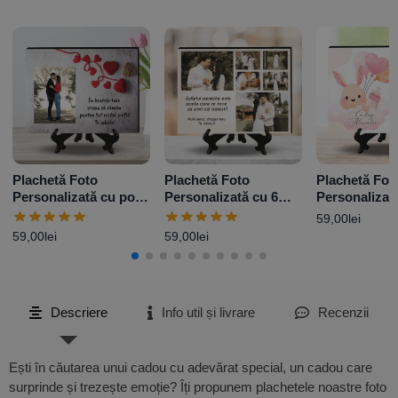
Plachetă Foto
Plachetă Foto
Plachetă Fot
Personalizată cu poză
Personalizată cu 6
Personalizat
și mesaj – Love
poze și mesaj
mesaj Cerere
59,00
lei
Baby Girl
59,00
lei
59,00
lei
Descriere
Info util și livrare
Recenzii
Ești în căutarea unui cadou cu adevărat special, un cadou care
surprinde și trezește emoție? Îți propunem plachetele noastre foto