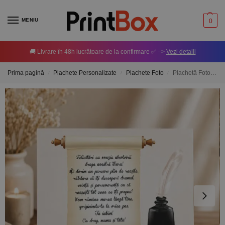
MENIU
0
🚚 Livrare în 48h lucrătoare de la confirmare ✅ –>
Vezi detalii
Prima pagină
Plachete Personalizate
Plachete Foto
Plachetă Foto pentru Absolvire – Personalizată cu mesaj
/
/
/