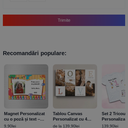
Trimite
Recomandări populare:
Magnet Personalizat
Tablou Canvas
Set 2 Tricour
cu o poză și text –
Personalizat cu 4
Personalizat
Prima zi de Grădiniță
poze, LOVE – Diferite
Donald Duck 
9,90
lei
de la
139,90
lei
139,90
lei