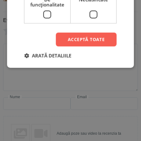
funcţionalitate
Evaluare
*
0/5
ACCEPTĂ TOATE
Scrie recenzia ta
ARATĂ DETALIILE
Nume
Email
Adaugă poze sau video la recenzia ta