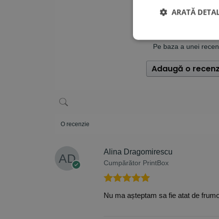
5,0
ARATĂ DETAL
Pe baza a unei recen
Adaugă o recenz
O recenzie
Alina Dragomirescu
Cumpărător PrintBox
Evaluat la
5
Nu ma așteptam sa fie atat de frumoa
din 5