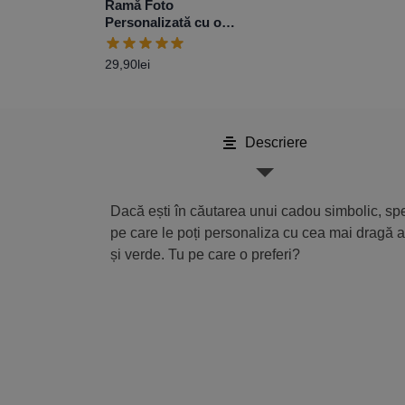
Ramă Foto
Personalizată cu o
poză 10×15 cm –
Negru
29,90
lei
Descriere
Dacă ești în căutarea unui cadou simbolic, spe
pe care le poți personaliza cu cea mai dragă amin
și verde. Tu pe care o preferi?