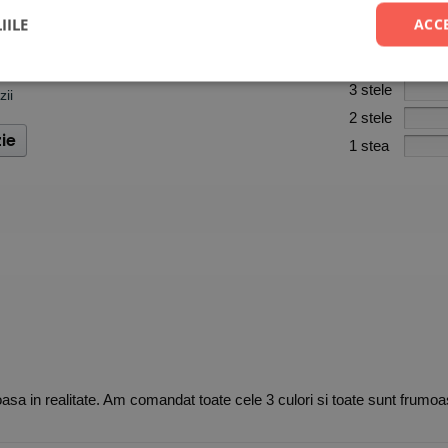
IILE
ACC
5 stele
4 stele
3 stele
zii
2 stele
ie
1 stea
sa in realitate. Am comandat toate cele 3 culori si toate sunt frumo