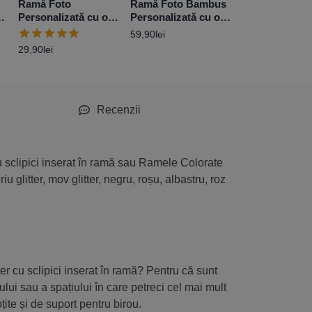
Ramă Foto
Ramă Foto Bambus
Ramă Foto Sti
Personalizată cu o
Personalizată cu o
Personalizată
poză 10×15 cm –
poză
poză 10×15 c
59,90
lei
Roșu
Mov Glitter
29,90
lei
35,90
lei
Recenzii
u sclipici inserat în ramă sau Ramele Colorate
u glitter, mov glitter, negru, roșu, albastru, roz
ter cu sclipici inserat în ramă? Pentru că sunt
lui sau a spațiului în care petreci cel mai mult
țite și de suport pentru birou.