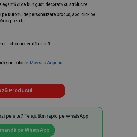
 elegantă și de bun gust, decorată cu strălucire.
și pe butonul de personalizare produs, apoi click pe
ărca poza ta.
e cu sclipici inserat în ramă
ă și în culorile:
Mov
sau
Argintiu
ază Produsul
zi pe site? Te ajutăm rapid pe WhatsApp.
mandă pe WhatsApp