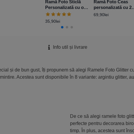
Ramă Foto Sticlă
Ramă Foto Ceas
Personalizată cu o
personalizată cu 2
poză 10×15 cm –
poze -Love
69,90
lei
Argintiu Glitter
35,90
lei
Info util și livrare
cial și de bun gust, îți propunem să alegi Ramele Foto Glitter c
tire. Acestea sunt disponibile în 8 variante: argintiu glitter, auri
De ce să alegi ramele foto glit
perfecte pentru decorarea birou
timp. În plus, acestea sunt înso