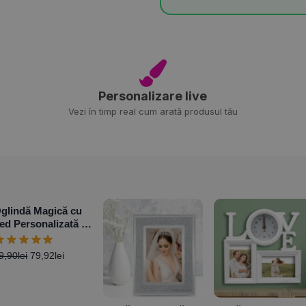
Personalizare live
Vezi în timp real cum arată produsul tău
glindă Magică cu
ed Personalizată –
otundă
9,90
lei
79,92
lei