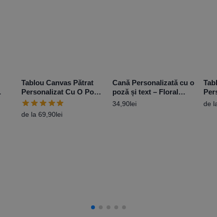
Tablou Canvas Pătrat
Cană Personalizată cu o
Tab
Personalizat Cu O Poză
poză și text – Floral
Per
oză
– Diferite Dimensiuni
Frame
Andr
34,90
lei
de l
mes
de la
69,90
lei
nume
Dim