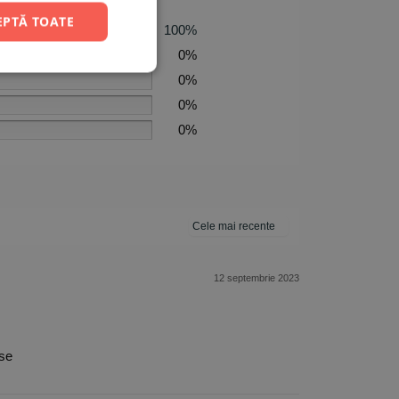
EPTĂ TOATE
100%
0%
0%
0%
0%
12 septembrie 2023
ase