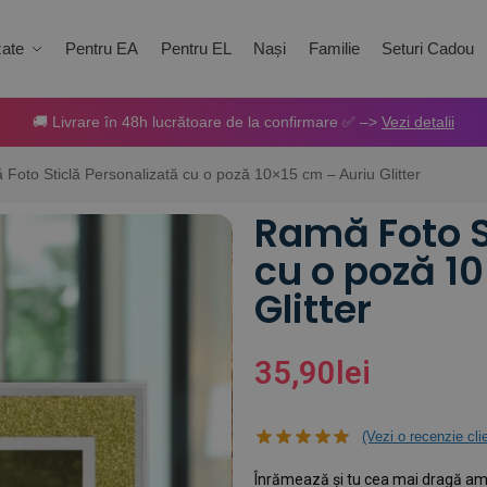
zate
Pentru EA
Pentru EL
Nași
Familie
Seturi Cadou
🚚 Livrare în 48h lucrătoare de la confirmare ✅ –>
Vezi detalii
Foto Sticlă Personalizată cu o poză 10×15 cm – Auriu Glitter
Ramă Foto S
cu o poză 1
Glitter
35,90
lei
(Vezi o recenzie cli
Înrămează și tu cea mai dragă amin