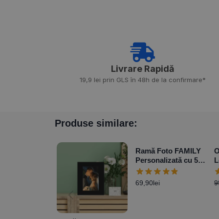
Livrare Rapidă​
19,9 lei prin GLS în 48h de la confirmare*
Produse similare:
Ramă Foto FAMILY
O
Personalizată cu 5
L
poze
R
69,90
lei
9