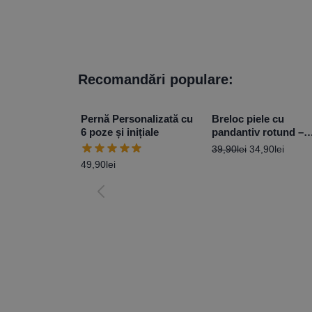
Recomandări populare:
Pernă Personalizată cu
Breloc piele cu
6 poze și inițiale
pandantiv rotund –
Personalizat cu o p
39,90
lei
34,90
lei
49,90
lei