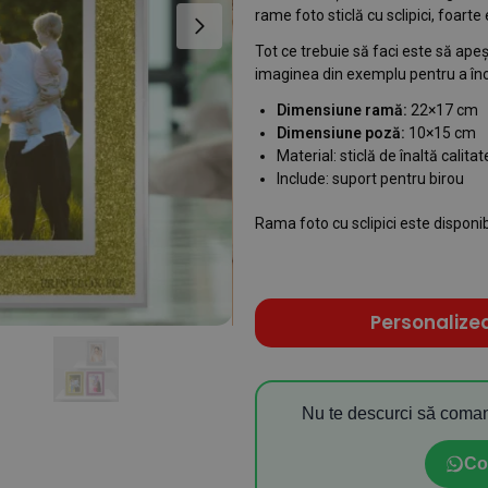
rame foto sticlă cu sclipici, foarte
Tot ce trebuie să faci este să ape
imaginea din exemplu pentru a înc
Dimensiune ramă:
22×17 cm
Dimensiune poză:
10×15 cm
Material: sticlă de înaltă calitat
Include: suport pentru birou
Rama foto cu sclipici este disponibil
Personalize
Nu te descurci să coman
Co