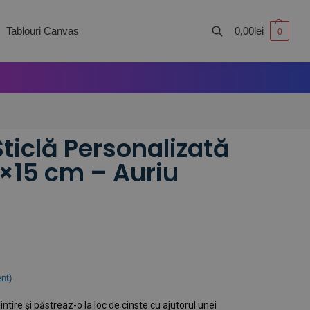
Tablouri Canvas
0,00
lei
0
Caută
ticlă Personalizată
0×15 cm – Auriu
ent)
tire și păstreaz-o la loc de cinste cu ajutorul unei