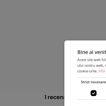
Bine ai veni
Acest site web fol
ului nostru web, s
cookie-urile.
Află
Strict necesar
1 recenzie pentru
Ramă