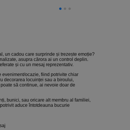
l, un cadou care surprinde și trezește emoție?
alizate, asupra cărora ai un control deplin.
preferate și cu un mesaj reprezentativ.
 eveniment/ocazie, fiind potrivite chiar
ru decorarea locuinței sau a biroului,
ei poate să continue, ai nevoie doar de
i, bunici, sau oricare alt membru al familiei,
potrivit aduce întotdeauna bucurie
saj