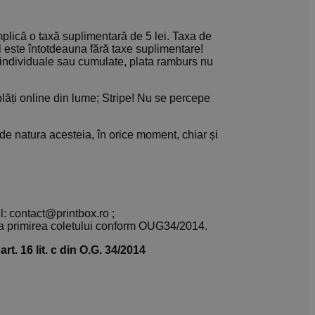
mplică o taxă suplimentară de 5 lei. Taxa de
ul este întotdeauna fără taxe suplimentare!
individuale sau cumulate, plata ramburs nu
plăți online din lume; Stripe! Nu se percepe
 de natura acesteia, în orice moment, chiar și
l: contact@printbox.ro ;
la primirea coletului conform OUG34/2014.
t. 16 lit. c din O.G. 34/2014