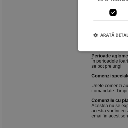
Comenzile pl
Comenzile pl
Excepții:
Pot exista situaț
expediției, iar ter
nefavorabile, drum
ARATĂ DETAL
Din aceste motive
dacă pleacă la ti
Perioade aglome
În perioadele foar
se pot prelungi.
Comenzi special
Unele comenzi au 
comandate. Timpul
Comenzile cu pl
Acestea nu se exp
aceștia vor încerc
email în acest sen