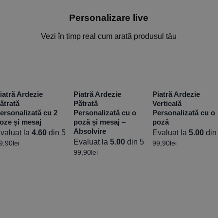
Personalizare live
Vezi în timp real cum arată produsul tău
iatră Ardezie
Piatră Ardezie
Piatră Ardezie
ătrată
Pătrată
Verticală
ersonalizată cu 2
Personalizată cu o
Personalizată cu o
oze și mesaj
poză și mesaj –
poză
Absolvire
valuat la
4.60
din 5
Evaluat la
5.00
din
Evaluat la
5.00
din 5
9,90
lei
99,90
lei
99,90
lei