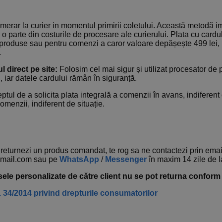
merar la curier in momentul primirii coletului. Această metodă i
 o parte din costurile de procesare ale curierului. Plata cu card
produse sau pentru comenzi a caror valoare depășește 499 lei, 
.
l direct pe site:
Folosim cel mai sigur și utilizat procesator de 
, iar datele cardului rămân în siguranță.
tul de a solicita plata integrală a comenzii în avans, indiferent
menzii, indiferent de situație.
returnezi un produs comandat, te rog sa ne contactezi prin emai
mail.com sau pe
WhatsApp
/
Messenger
în maxim 14 zile de 
ele personalizate de către client nu se pot returna conform ar
 34/2014 privind drepturile consumatorilor