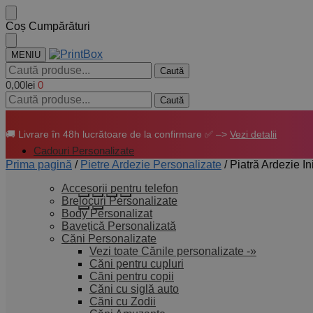
Coș Cumpărături
MENIU
Caută
0,00
lei
0
Caută
🚚 Livrare în 48h lucrătoare de la confirmare ✅ –>
Vezi detalii
Cadouri Personalizate
Prima pagină
/
Pietre Ardezie Personalizate
/
Piatră Ardezie I
Accesorii pentru telefon
Brelocuri Personalizate
Body Personalizat
Bavețică Personalizată
Căni Personalizate
Vezi toate Cănile personalizate -»
Căni pentru cupluri
Căni pentru copii
Căni cu siglă auto
Căni cu Zodii