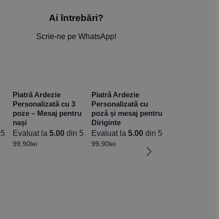
Ai întrebări?
Scrie-ne pe WhatsApp!
Piatră Ardezie
Piatră Ardezie
Personalizată cu 3
Personalizată cu
poze – Mesaj pentru
poză și mesaj pentru
nași
Diriginte
 5
Evaluat la
5.00
din 5
Evaluat la
5.00
din 5
99,90
lei
99,90
lei
Piatră Ardezie
Personalizată
poză și mesaj
șef
Evaluat la
5.0
99,90
lei