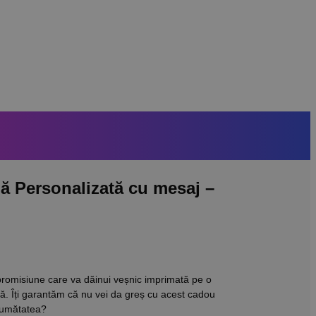
mă Personalizată cu mesaj –
 promisiune care va dăinui veșnic imprimată pe o
mă. Îți garantăm că nu vei da greș cu acest cadou
 jumătatea?