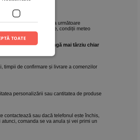
nge marți/miercuri.
 să livreze comanda în ziua următoare
ții includ accidente rutiere, condiții meteo
găsit la adresă etc.
EPTĂ TOATE
 ca unele comenzi să ajungă mai târziu chiar
, timpii de confirmare și livrare a comenzilor
tatea personalizării sau cantitatea de produse
e contactează sau dacă telefonul este închis,
i atunci, comanda se va anula și vei primi un