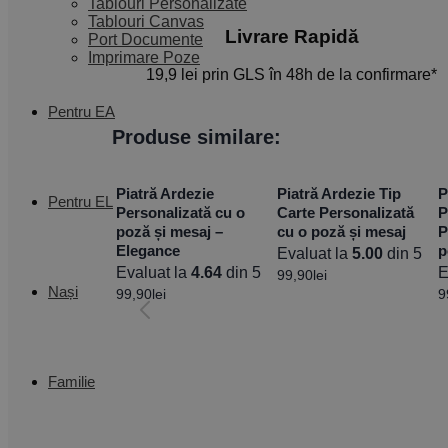
Tablouri Personalizate
Tablouri Canvas
Livrare Rapidă​
Port Documente
Imprimare Poze
19,9 lei prin GLS în 48h de la confirmare*
Pentru EA
Produse similare:
Piatră Ardezie
Piatră Ardezie Tip
P
Pentru EL
Personalizată cu o
Carte Personalizată
P
poză și mesaj –
cu o poză și mesaj
P
Elegance
p
Evaluat la
5.00
din 5
Evaluat la
4.64
din 5
E
99,90
lei
Nași
99,90
lei
9
Familie