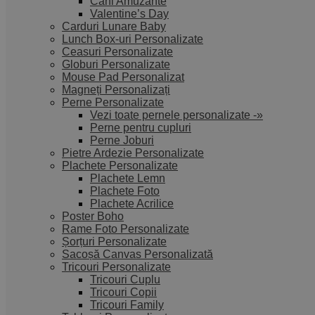
Căni Amuzante
Valentine’s Day
Carduri Lunare Baby
Lunch Box-uri Personalizate
Ceasuri Personalizate
Globuri Personalizate
Mouse Pad Personalizat
Magneți Personalizați
Perne Personalizate
Vezi toate pernele personalizate -»
Perne pentru cupluri
Perne Joburi
Pietre Ardezie Personalizate
Plachete Personalizate
Plachete Lemn
Plachete Foto
Plachete Acrilice
Poster Boho
Rame Foto Personalizate
Șorțuri Personalizate
Sacoșă Canvas Personalizată
Tricouri Personalizate
Tricouri Cuplu
Tricouri Copii
Tricouri Family