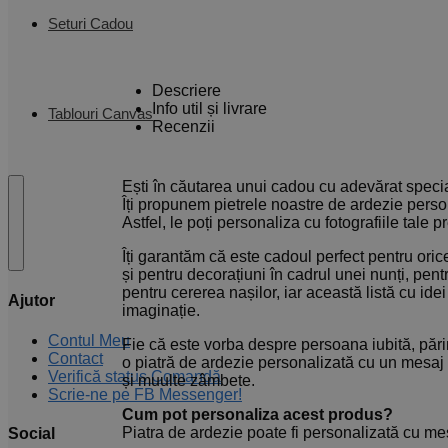
Seturi Cadou
Descriere
Info util și livrare
Tablouri Canvas
Recenzii
Ești în căutarea unui cadou cu adevărat specia
Îți propunem pietrele noastre de ardezie person
Astfel, le poți personaliza cu fotografiile tale 
Îți garantăm că este cadoul perfect pentru orice
și pentru decorațiuni în cadrul unei nunți, pent
pentru cererea nașilor, iar această listă cu id
Ajutor
imaginație.
Contul Meu
Fie că este vorba despre persoana iubită, părinț
Contact
o piatră de ardezie personalizată cu un mesaj 
Verifică status Comandă
și muulte zâmbete.
Scrie-ne pe FB Messenger!
Cum pot personaliza acest produs?
Piatra de ardezie poate fi personalizată cu me
Social