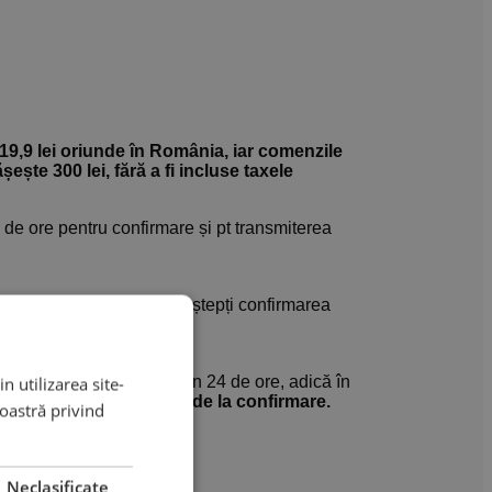
19,9 lei oriunde în România, iar comenzile
te 300 lei, fără a fi incluse taxele
e ore pentru confirmare și pt transmiterea
 fără a mai fi nevoie să aștepți confirmarea
0%
dintre comenzi ajung în 24 de ore, adică în
n utilizarea site-
 în 48 de ore lucrătoare de la confirmare.
noastră privind
iercuri.
Neclasificate