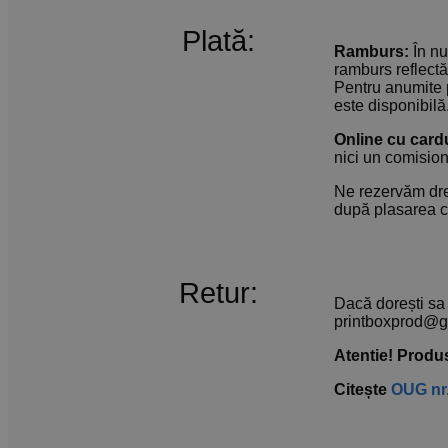
Plată:
Ramburs:
În nu
ramburs reflectă
Pentru anumite 
este disponibilă
Online cu cardu
nici un comision
Ne rezervăm drep
după plasarea co
Retur:
Dacă dorești sa 
printboxprod@g
Atentie! Produs
Citește
OUG nr.