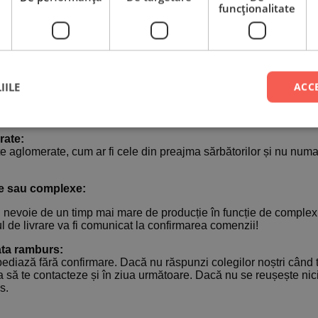
asate și confirmate joi vor pleca vineri și vor ajunge luni.
funcţionalitate
asate vineri, sâmbătă și duminică vor pleca luni/marti și vor aju
ii în care, din motive independente de noi, GLS să nu reușească
menul de livrare se poate prelungi cu o zi lucrătoare. Aceste situa
uri închise, colete pierdute, volum mare de livrări, destinatar ne
IILE
ACC
, timpii de livrare nu sunt garantați, existând posibilitatea
mp de la noi.
rate:
te aglomerate, cum ar fi cele din preajma sărbătorilor și nu numai
e sau complexe:
nevoie de un timp mai mare de producție în funcție de complexi
 de livrare va fi comunicat la confirmarea comenzii!
ata ramburs:
ediază fără confirmare. Dacă nu răspunzi colegilor noștri când t
a să te contacteze și în ziua următoare. Dacă nu se reușește nic
s.