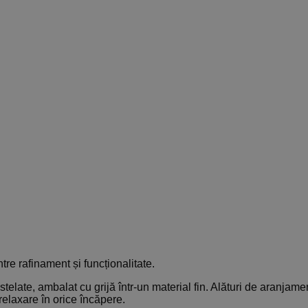
re rafinament și funcționalitate.
telate, ambalat cu grijă într-un material fin. Alături de aranjamen
elaxare în orice încăpere.