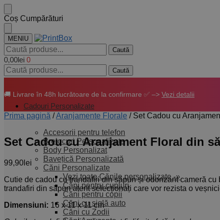
Skip
Skip
Coș Cumpărături
to
to
navigation
content
MENIU
Caută
Caută
după:
0,00
lei
0
Caută
Caută
după:
🚚 Livrare în 48h lucrătoare de la confirmare ✅ –>
Vezi detalii
Cadouri Personalizate
Prima pagină
/
Aranjamente Florale
/
Set Cadou cu Aranjament
Accesorii pentru telefon
Set Cadou cu Aranjament Floral din s
Brelocuri Personalizate
Body Personalizat
Bavețică Personalizată
99,90
lei
Căni Personalizate
Vezi toate Cănile personalizate -»
Cutie de cadou cu trandafiri din săpun și odorizant cameră cu 
Căni pentru cupluri
trandafiri din săpun atent selecționați care vor rezista o veșnici
Căni pentru copii
Căni cu siglă auto
Dimensiuni:
16 x 11 x 11 cm
Căni cu Zodii