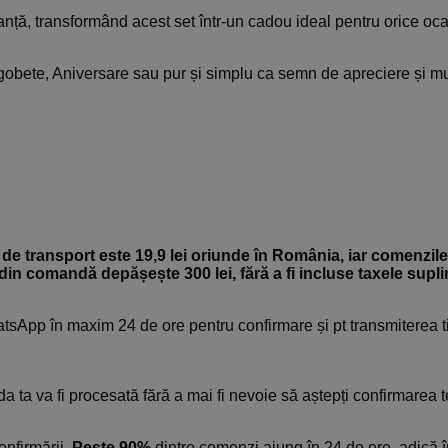
nță, transformând acest set într-un cadou ideal pentru orice oca
ragobete, Aniversare sau pur și simplu ca semn de apreciere și m
 de transport este 19,9 lei oriunde în România, iar comenzile
din comandă depășește 300 lei, fără a fi incluse taxele supl
tsApp în maxim 24 de ore pentru confirmare și pt transmiterea t
a ta va fi procesată fără a mai fi nevoie să aștepți confirmarea t
onfirmării.
Peste 90%
dintre comenzi ajung în 24 de ore, adică î