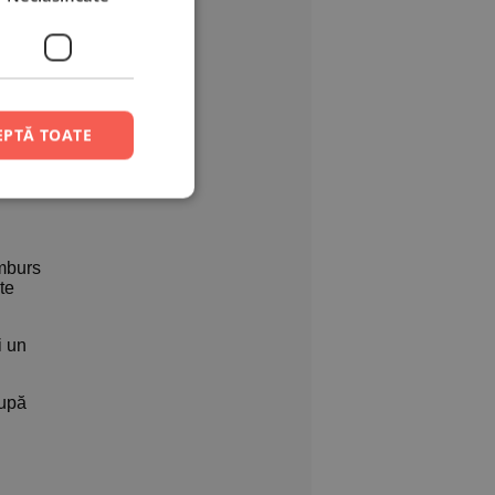
, aceștia
n acest
EPTĂ TOATE
amburs
te
i un
după