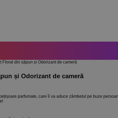
 Floral din săpun și Odorizant de cameră
ăpun și Odorizant de cameră
bețișoare parfumate, care îi va aduce zâmbetul pe buze persoanei
e!