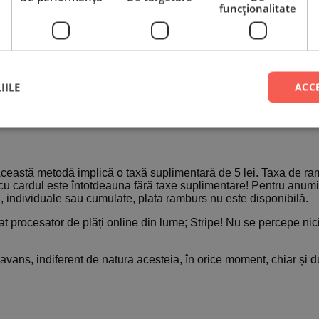
funcţionalitate
gilor noștri când te contactează sau dacă telefonul este închis
eușește nici atunci, comanda se va anula și vei primi un email î
IILE
ACC
. Această metodă implică o taxă suplimentară de 5 lei. Taxa de r
ta cu cardul este întotdeauna fără taxe suplimentare! Pentru anumi
 individuale sau cumulate, plata ramburs nu este disponibilă.
zat procesator de plăți online din lume; Stripe! Nu se percepe nic
 avans, indiferent de natura acesteia, în orice moment, chiar și 