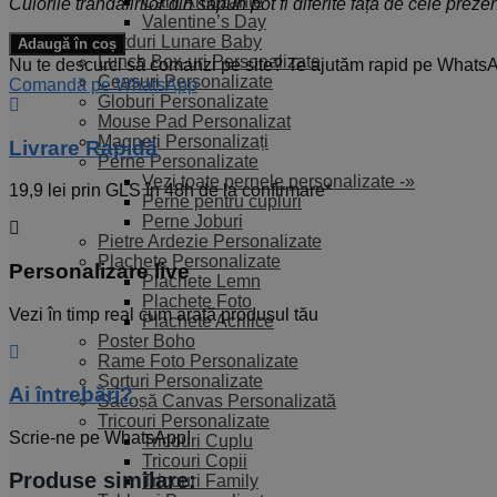
Căni Amuzante
Culorile trandafirilor din săpun pot fi diferite față de cele preze
Valentine’s Day
Cantitate
Carduri Lunare Baby
Adaugă în coș
Set
Lunch Box-uri Personalizate
Nu te descurci să comanzi pe site? Te ajutăm rapid pe Whats
Cadou
Ceasuri Personalizate
Comandă pe WhatsApp
cu
Globuri Personalizate
Aranjament
Mouse Pad Personalizat
Floral
Magneți Personalizați
Livrare Rapidă​
din
Perne Personalizate
săpun
Vezi toate pernele personalizate -»
19,9 lei prin GLS în 48h de la confirmare*
și
Perne pentru cupluri
Odorizant
Perne Joburi
de
Pietre Ardezie Personalizate
cameră
Plachete Personalizate
Personalizare live
Plachete Lemn
Plachete Foto
Vezi în timp real cum arată produsul tău
Plachete Acrilice
Poster Boho
Rame Foto Personalizate
Șorțuri Personalizate
Ai întrebări?
Sacoșă Canvas Personalizată
Tricouri Personalizate
Scrie-ne pe WhatsApp!
Tricouri Cuplu
Tricouri Copii
Produse similare:
Tricouri Family