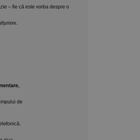
zie – fie că este vorba despre o
ulțumire.
imentare,
impului de
elefonică.
n ziua