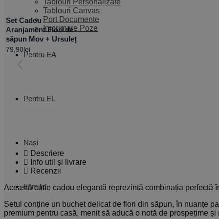
Tablouri Personalizate
Tablouri Canvas
Port Documente
Set Cadou
Imprimare Poze
Aranjament Flori de
săpun Mov + Ursuleț
79,90
lei
Pentru EA
Pentru EL
Nași
Descriere
Info util și livrare
Recenzii
Familie
Această cutie cadou elegantă reprezintă combinația perfectă înt
Setul conține un buchet delicat de flori din săpun, în nuanțe pas
premium pentru casă, menit să aducă o notă de prospețime și r