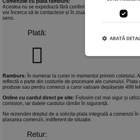
Comenzile cu plata ramburs:
Acestea nu se expediază fără confirmare. Dacă nu răspunzi cole
vor încerca să te contacteze și în ziua următoare. Dacă nu se r
sens.
Plată:
ARATĂ DETAL
Ramburs:
În numerar la curier in momentul primirii coletului
reflectă o parte din costurile de procesare ale curierului. Pla
produse sau pentru comenzi a caror valoare depășește 499 lei,
Online cu cardul direct pe site:
Folosim cel mai sigur și utili
comision, iar datele cardului rămân în siguranță.
Ne rezervăm dreptul de a solicita plata integrală a comenzii în
plasarea comenzii, indiferent de situație.
Retur: