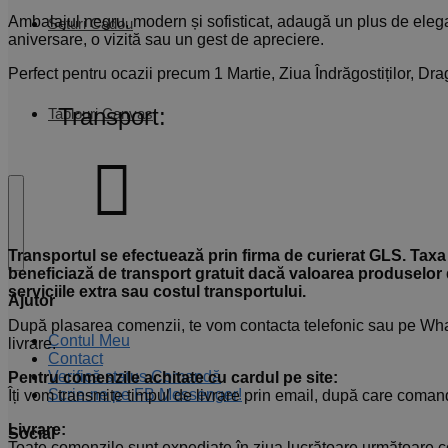
Ambalajul negru, modern și sofisticat, adaugă un plus de elega
Seturi Cadou
aniversare, o vizită sau un gest de apreciere.
Perfect pentru ocazii precum 1 Martie, Ziua Îndrăgostiților, D
Transport:
Tablouri Canvas
Transportul se efectuează prin firma de curierat GLS. Taxa
beneficiază de transport gratuit dacă valoarea produselor 
serviciile extra sau costul transportului.
Ajutor
După plasarea comenzii, te vom contacta telefonic sau pe Wha
Contul Meu
livrare.
Contact
Verifică status Comandă
Pentru comenzile achitate cu cardul pe site:
Scrie-ne pe FB Messenger!
Îți vom transmite timpul de livrare prin email, după care comand
Livrare:
Social
Toate comenzile sunt expediate în ziua lucrătoare următoare c