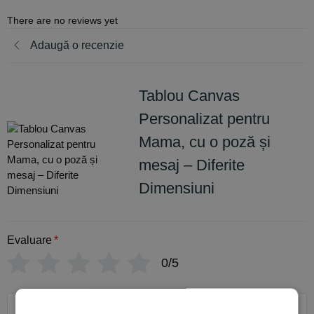
There are no reviews yet
Adaugă o recenzie
Tablou Canvas
Personalizat pentru
Mama, cu o poză și
mesaj – Diferite
Dimensiuni
Evaluare
*
0/5
Scrie recenzia ta