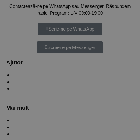
Contactează-ne pe WhatsApp sau Messenger. Răspundem
rapid! Program: L-V 09:00-19:00
Scrie-ne pe WhatsApp
Scrie-ne pe Messenger
Ajutor
Verifică status comandă
Contact
Informații livrare și retur
Mai mult
Politica de confidențialitate
Politica de Cookies
Termeni și condiții