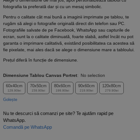
Alege o dimensiune de mai jos, apoi personalizează tabloul cu
fotografia ta preferată dar și cu un mesaj simbolic.
Pentru o calitate cât mai bună a imaginii imprimate pe tablou, te
rugăm să alegi o fotografie originală direct din telefon sau PC.
Fotografiile salvate de pe Facebook, WhatsApp sau capturile de
ecran, sunt la o calitate diminuată, foarte slabă, astfel încât nu pot
garanta o imprimare calitativă, existând posibilitatea ca acestea să
fie pixelate, mai ales dacă se alege o dimensiune mare a tabloului.
Prețul diferă în funcție de dimensiune.
Dimensiune Tablou Canvas Portret
:
No selection
60x40cm
70x50cm
80x60cm
90x60cm
120x80cm
129.90lei
159.90lei
199.90lei
219.90lei
279.90lei
Golește
Nu te descurci să comanzi pe site? Te ajutăm rapid pe
WhatsApp.
Comandă pe WhatsApp