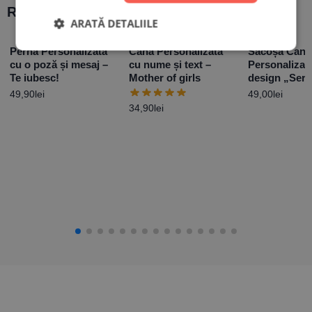
Recomandări populare:
ARATĂ DETALIILE
Pernă Personalizată
Cană Personalizată
Sacoșă Canv
cu o poză și mesaj –
cu nume și text –
Personalizat
Te iubesc!
Mother of girls
design „Sero
49,90
lei
49,00
lei
34,90
lei