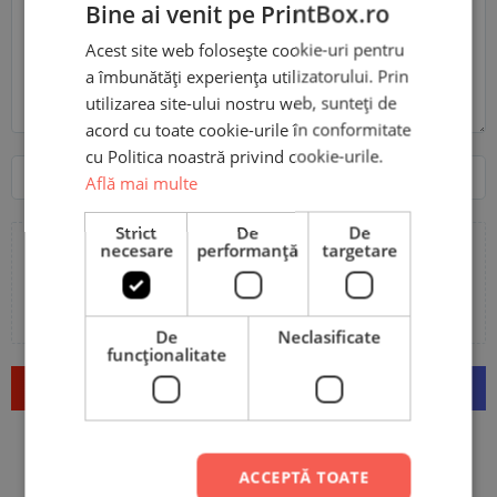
Bine ai venit pe PrintBox.ro
Acest site web folosește cookie-uri pentru
a îmbunătăți experiența utilizatorului. Prin
utilizarea site-ului nostru web, sunteți de
acord cu toate cookie-urile în conformitate
cu Politica noastră privind cookie-urile.
Nume
Email
Află mai multe
Strict
De
De
necesare
performanță
targetare
Adaugă poze sau video la recenzia ta
De
Neclasificate
funcţionalitate
Trimite
ACCEPTĂ TOATE