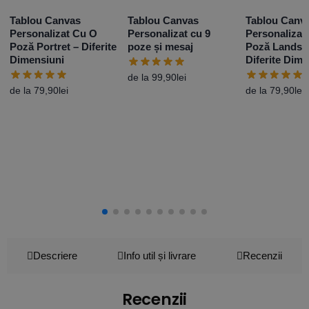
Tablou Canvas
Tablou Canvas
Tablou Canv
Personalizat Cu O
Personalizat cu 9
Personalizat
Poză Portret – Diferite
poze și mesaj
Poză Landsc
Dimensiuni
Diferite Dim
de la
99,90
lei
de la
79,90
lei
de la
79,90
lei
Descriere
Info util și livrare
Recenzii
Recenzii