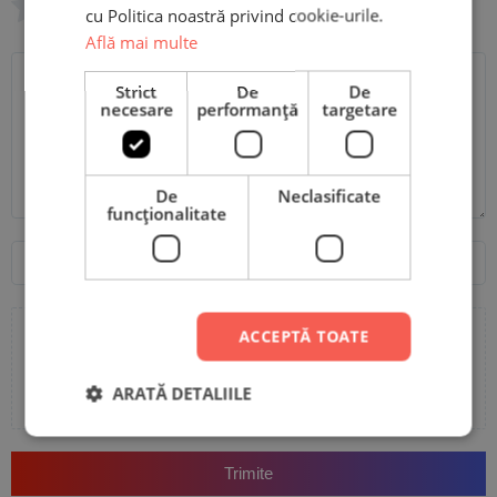
0/5
cu Politica noastră privind cookie-urile.
Află mai multe
Scrie recenzia ta
Strict
De
De
necesare
performanță
targetare
De
Neclasificate
funcţionalitate
Nume
Email
ACCEPTĂ TOATE
Adaugă poze sau video la recenzia ta
ARATĂ DETALIILE
Trimite