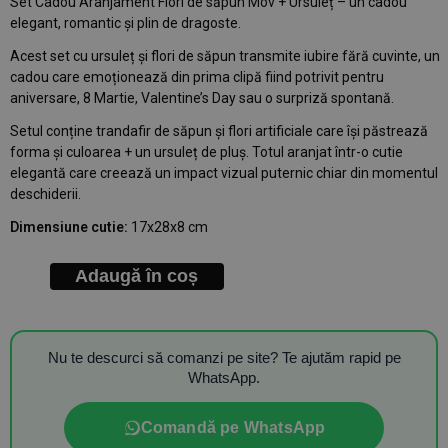
Set Cadou Aranjament Flori de săpun Mov + Ursuleț – un cadou
elegant, romantic și plin de dragoste.
Acest set cu ursuleț și flori de săpun transmite iubire fără cuvinte, un
cadou care emoționează din prima clipă fiind potrivit pentru
aniversare, 8 Martie, Valentine’s Day sau o surpriză spontană.
Setul conține trandafir de săpun și flori artificiale care își păstrează
forma și culoarea + un ursuleț de pluș. Totul aranjat într-o cutie
elegantă care creează un impact vizual puternic chiar din momentul
deschiderii.
Dimensiune cutie:
17x28x8 cm
Adaugă în coș
Nu te descurci să comanzi pe site? Te ajutăm rapid pe
WhatsApp.
Comandă pe WhatsApp