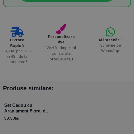
Personalizare
Livrare
Ai întrebări?
live
Rapidă​
Scrie-ne pe
Vezi în timp real
WhatsApp!
19,9 lei prin GLS
cum arată
în 48h de la
produsul tău
confirmare*
Produse similare:
Set Cadou cu
Aranjament Floral din
săpun și Odorizant de
99,90
lei
cameră