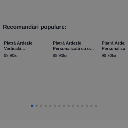
Recomandări populare:
Piatră Ardezie
Piatră Ardezie
Piatră Ardezi
Verticală
Personalizată cu o
Personalizat
Personalizată cu
poză și mesaj –
poze și mesa
99,90
lei
99,90
lei
99,90
lei
mesaj pentru Nașa
„Pentru cea mai
Feelings
minunată femeie”