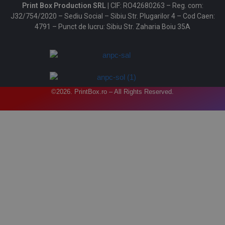
Print Box Production SRL |
CIF: RO42680263 – Reg. com:
J32/754/2020 – Sediu Social – Sibiu Str. Plugarilor 4 – Cod Caen:
4791 – Punct de lucru: Sibiu Str. Zaharia Boiu 35A
©2026. PrintBox.ro – All Rights Reserved.