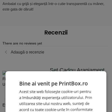
Ambalat cu grijă și eleganță într-o cutie transparentă cu mâner,
este gata de dăruit!
Recenzii
There are no reviews yet
Adaugă o recenzie
Set Cadou Aranjament
Flori de săpun Mov +
Bine ai venit pe PrintBox.ro
Ursuleț
Acest site web folosește cookie-uri pentru
a îmbunătăți experiența utilizatorului. Prin
utilizarea site-ului nostru web, sunteți de
Evaluare
*
acord cu toate cookie-urile în conformitate