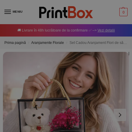
MENIU
0
🚚 Livrare în 48h lucrătoare de la confirmare ✅ –>
Vezi detalii
Prima pagină
Aranjamente Florale
Set Cadou Aranjament Flori de săpun Mov + Ursuleț
/
/