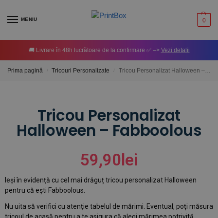
MENIU
0
🚚 Livrare în 48h lucrătoare de la confirmare ✅ –>
Vezi detalii
Prima pagină
Tricouri Personalizate
Tricou Personalizat Halloween – Fabboolous
/
/
Tricou Personalizat
Halloween – Fabboolous
59,90
lei
Ieși în evidență cu cel mai drăguț tricou personalizat Halloween
pentru că ești Fabboolous.
Nu uita să verifici cu atenție tabelul de mărimi. Eventual, poți măsura
tricoul de acasă pentru a te asigura că alegi mărimea potrivită.