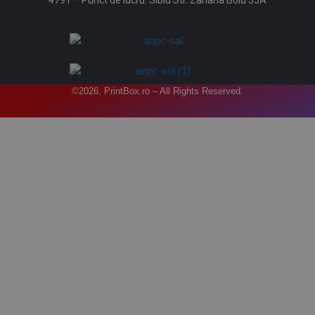
4791 – Punct de lucru: Sibiu Str. Zaharia Boiu 35A
©2026. PrintBox.ro – All Rights Reserved.