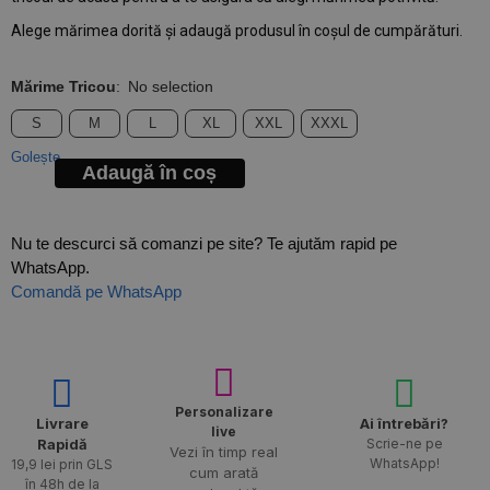
Alege mărimea dorită și adaugă produsul în coșul de cumpărături.
Mărime Tricou
:
No selection
S
M
L
XL
XXL
XXXL
Golește
Adaugă în coș
Nu te descurci să comanzi pe site? Te ajutăm rapid pe
WhatsApp.
Comandă pe WhatsApp
Personalizare
Livrare
Ai întrebări?
live
Rapidă​
Scrie-ne pe
Vezi în timp real
WhatsApp!
19,9 lei prin GLS
cum arată
în 48h de la