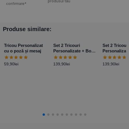
produsul tău
confirmare*
Produse similare:
Tricou Personalizat
Set 2 Tricouri
Set 2 Tricour
cu o poză și mesaj
Personalizate + Body
Personalizat
– Primul Paște Baby
– Primul Paș
Girl
Boy
59,90
lei
139,90
lei
139,90
lei