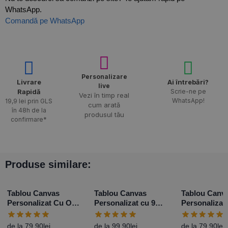
WhatsApp.
Comandă pe WhatsApp
Personalizare
Livrare
Ai întrebări?
live
Rapidă​
Scrie-ne pe
Vezi în timp real
WhatsApp!
19,9 lei prin GLS
cum arată
în 48h de la
produsul tău
confirmare*
Produse similare:
Tablou Canvas
Tablou Canvas
Tablou Canv
Personalizat Cu O
Personalizat cu 9
Personalizat
Poză Portret – Diferite
poze și mesaj
Poză Landsc
Dimensiuni
Diferite Dim
de la
79,90
lei
de la
99,90
lei
de la
79,90
lei