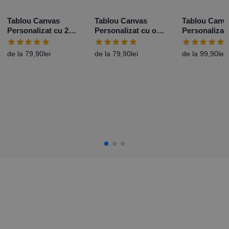
Tablou Canvas
Tablou Canvas
Tablou Canv
Personalizat cu 2
Personalizat cu o
Personalizat
poze
poză – Fade
poze și mesa
de la
79,90
lei
de la
79,90
lei
de la
99,90
lei