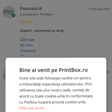
Petronela M.
27 februarie 2025
Cumpărător PrintBox
Evaluat la
5
Superb , recomand cu drag
din 5
Bine ai venit pe PrintBox.ro
Antonela Deacu
21 noiembrie 2022
Cumpărător PrintBox
Acest site web folosește cookie-uri pentru
a îmbunătăți experiența utilizatorului. Prin
utilizarea site-ului nostru web, sunteți de
Evaluat la
5
Mulțumesc frumos, sunt super
acord cu toate cookie-urile în conformitate
din 5
cu Politica noastră privind cookie-urile.
Află mai multe