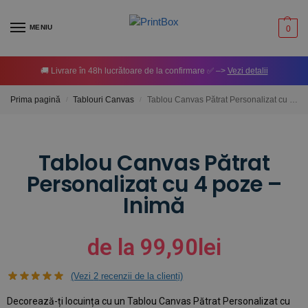
MENIU
0
🚚 Livrare în 48h lucrătoare de la confirmare ✅ –>
Vezi detalii
Prima pagină
Tablouri Canvas
Tablou Canvas Pătrat Personalizat cu 4 poze – Inimă
/
/
Tablou Canvas Pătrat
Personalizat cu 4 poze –
Inimă
de la
99,90
lei
(Vezi
2
recenzii de la clienți)
Decorează-ți locuința cu un Tablou Canvas Pătrat Personalizat cu