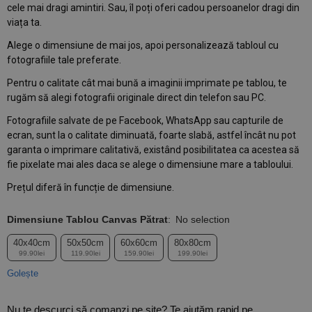
cele mai dragi amintiri. Sau, îl poți oferi cadou persoanelor dragi din
viața ta.
Alege o dimensiune de mai jos, apoi personalizează tabloul cu
fotografiile tale preferate.
Pentru o calitate cât mai bună a imaginii imprimate pe tablou, te
rugăm să alegi fotografii originale direct din telefon sau PC.
Fotografiile salvate de pe Facebook, WhatsApp sau capturile de
ecran, sunt la o calitate diminuată, foarte slabă, astfel încât nu pot
garanta o imprimare calitativă, existând posibilitatea ca acestea să
fie pixelate mai ales daca se alege o dimensiune mare a tabloului.
Prețul diferă în funcție de dimensiune.
Dimensiune Tablou Canvas Pătrat
:
No selection
40x40cm
50x50cm
60x60cm
80x80cm
99.90lei
119.90lei
159.90lei
199.90lei
Golește
Nu te descurci să comanzi pe site? Te ajutăm rapid pe