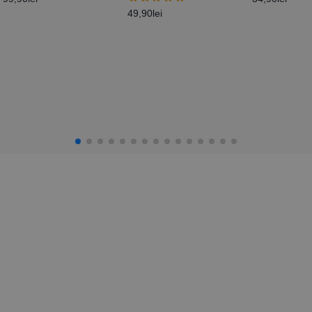
49,90
lei