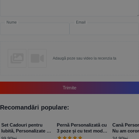
Nume
Email
Adaugă poze sau video la recenzia ta
Trimite
Recomandări populare:
Set Cadouri pentru
Pernă Personalizată cu
Cană Person
Iubită, Personalizate –
3 poze și cu text model
Nu am coro
Red Love
inimă
99,90
lei
34,90
lei