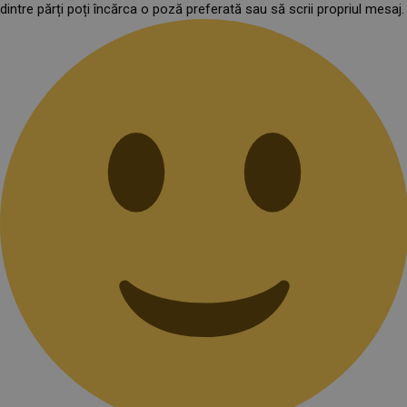
dintre părți poți încărca o poză preferată sau să scrii propriul mesaj