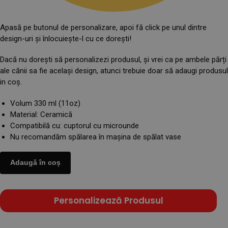
Apasă pe butonul de personalizare, apoi fă click pe unul dintre
design-uri și înlocuiește-l cu ce dorești!
Dacă nu dorești să personalizezi produsul, și vrei ca pe ambele părți
ale cănii sa fie același design, atunci trebuie doar să adaugi produsul
in coș.
Volum 330 ml (11oz)
Material: Ceramică
Compatibilă cu: cuptorul cu microunde
Nu recomandăm spălarea în mașina de spălat vase
Adaugă în coș
Personalizează Produsul