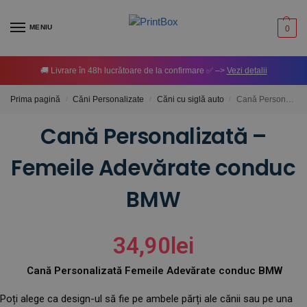
MENIU
0
🚚 Livrare în 48h lucrătoare de la confirmare ✅ –>
Vezi detalii
Prima pagină
Căni Personalizate
Căni cu siglă auto
Cană Personalizată – Femeile Adevărate conduc BMW
/
/
/
Cană Personalizată –
Femeile Adevărate conduc
BMW
34,90
lei
Cană Personalizată Femeile Adevărate conduc BMW
Poți alege ca design-ul să fie pe ambele părți ale cănii sau pe una