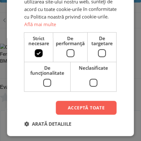
utilizarea site-ului nostru web, sunteți de
acord cu toate cookie-urile în conformitate
cu Politica noastră privind cookie-urile.
Adaugă o recenzie
Află mai multe
Strict
De
De
Cană Personalizată -
necesare
performanță
targetare
Femeile Adevărate
conduc BMW
De
Neclasificate
funcţionalitate
Evaluare
*
0/5
ACCEPTĂ TOATE
Scrie recenzia ta
ARATĂ DETALIILE