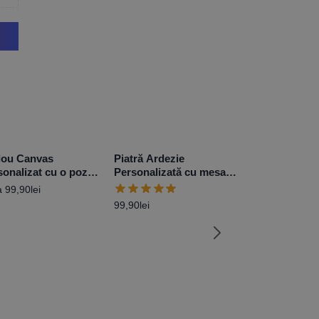
lou Canvas
Piatră Ardezie
sonalizat cu o poză –
Personalizată cu mesaj
e
– Special Day
a
99,90
lei
99,90
lei
Set Tricouri 
Personalizate 
Low
99,90
lei