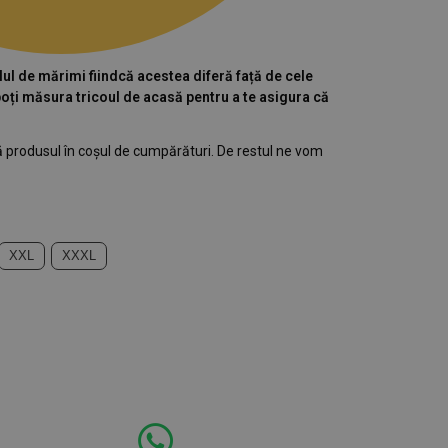
elul de mărimi fiindcă acestea diferă față de cele
poți măsura tricoul de acasă pentru a te asigura că
 produsul în coșul de cumpărături. De restul ne vom
XXL
XXXL