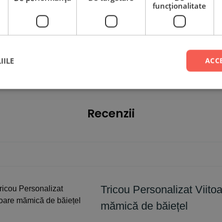
funcţionalitate
tor!
Acesta provine de la celuloza copacilor de fag
i (Zara, Sinsay, H&M, etc.), denumindu-l MODAL.
 și fină, sunt ușor de îngrijit, nu se scămoșează,
ea, cu 50% mai mult decât bumbacul.
IILE
ACC
Recenzii
Tricou Personalizat Viito
mămică de băiețel