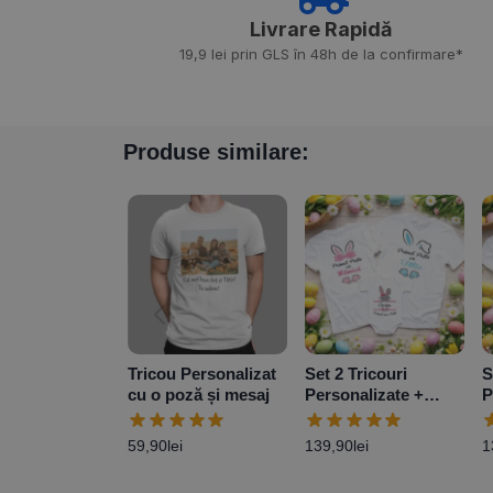
Livrare Rapidă​
19,9 lei prin GLS în 48h de la confirmare*
Produse similare:
Tricou Personalizat
Set 2 Tricouri
S
cu o poză și mesaj
Personalizate +
P
Body – Primul Paște
B
Baby Girl
B
59,90
lei
139,90
lei
1