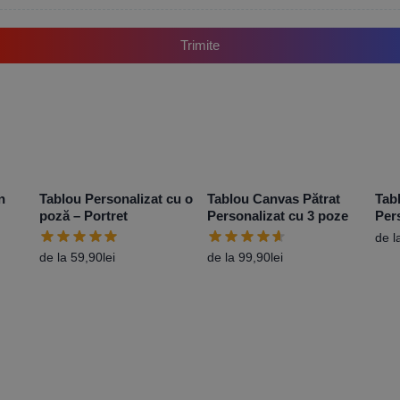
Trimite
n
Tablou Personalizat cu o
Tablou Canvas Pătrat
Tab
poză – Portret
Personalizat cu 3 poze
Per
Ros
de l
de la
59,90
lei
de la
99,90
lei