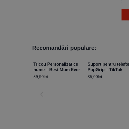
Recomandări populare:
Tricou Personalizat cu
Suport pentru telefo
nume – Best Mom Ever
PopGrip – TikTok
59,90
lei
35,00
lei