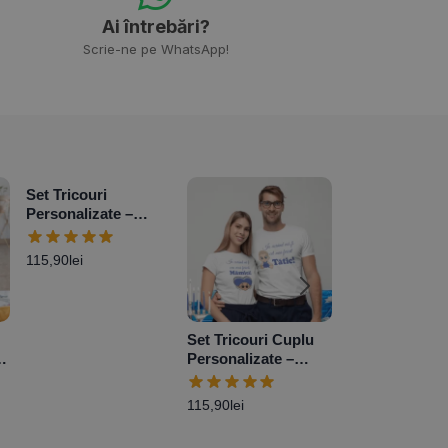
Ai întrebări?
Scrie-ne pe WhatsApp!
Set Tricouri
Personalizate –
Viitori Bunici
115,90
lei
Set Tricouri Cuplu
Set Tricouri C
Personalizate –
Personalizate 
Viitori părinți Baby
Married
115,90
lei
Boy
115,90
lei