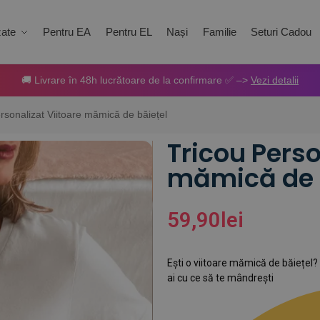
zate
Pentru EA
Pentru EL
Nași
Familie
Seturi Cadou
🚚 Livrare în 48h lucrătoare de la confirmare ✅ –>
Vezi detalii
rsonalizat Viitoare mămică de băiețel
Tricou Perso
mămică de 
59,90
lei
Ești o viitoare mămică de băiețel?
ai cu ce să te mândrești