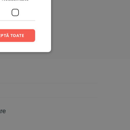
EPTĂ TOATE
are