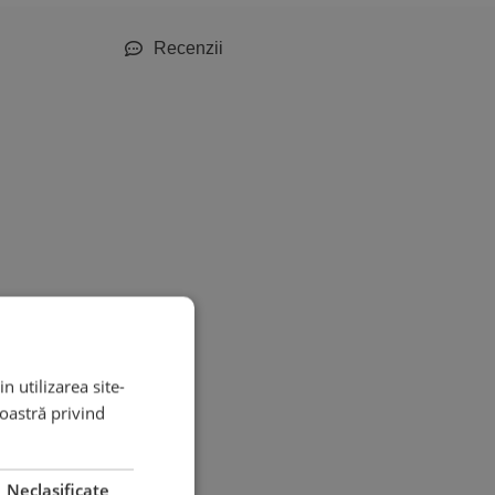
Recenzii
n utilizarea site-
noastră privind
Neclasificate