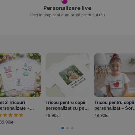
Personalizare live
Vezi în timp real cum arată produsul tău
et 2 Tricouri
Tricou pentru copii
Tricou pentru copii
ersonalizate +
personalizat cu poză
personalizat – Sora
ody – Primul Paște
și mesaj
mai mare
49,90
lei
49,90
lei
aby Boy
39,90
lei