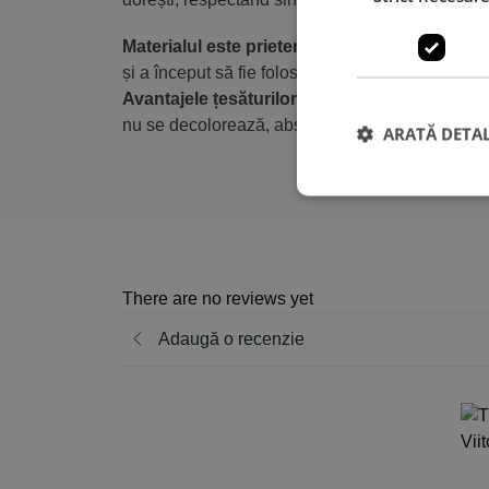
Materialul este prietenos cu mediul înconjură
și a început să fie folosit și de marile brandur
Avantajele țesăturilor din modal:
textură moale
nu se decolorează, absorb foarte bine umiditat
ARATĂ DETAL
There are no reviews yet
Adaugă o recenzie