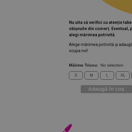
Nu uita să verifici cu atenție tab
obișnuite din comerț. Eventual, 
alegi mărimea potrivită.
Alege mărimea potrivită și adaugă
ocupa noi!
Mărime Tricou
:
No selection
S
M
L
XL
Adaugă în coș