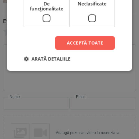
De
Neclasificate
funcţionalitate
Evaluare
*
0/5
ACCEPTĂ TOATE
Scrie recenzia ta
ARATĂ DETALIILE
Nume
Email
Adaugă poze sau video la recenzia ta