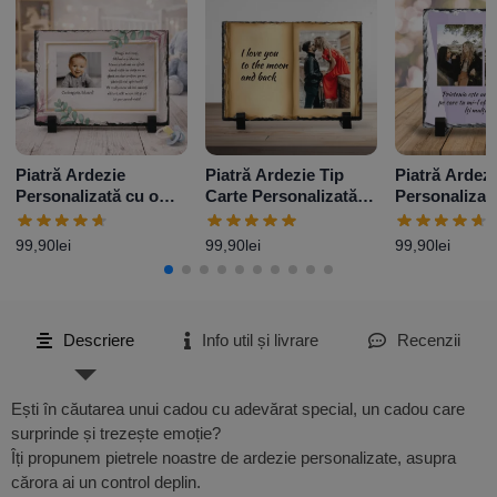
Piatră Ardezie
Piatră Ardezie Tip
Piatră Ardezi
Personalizată cu o
Carte Personalizată
Personalizat
poză și mesaj –
cu o poză și mesaj
poze și mesa
Elegance
99,90
lei
99,90
lei
99,90
lei
Descriere
Info util și livrare
Recenzii
Ești în căutarea unui cadou cu adevărat special, un cadou care
surprinde și trezește emoție?
Îți propunem pietrele noastre de ardezie personalizate, asupra
cărora ai un control deplin.