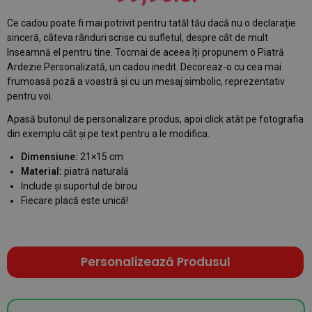
Ce cadou poate fi mai potrivit pentru tatăl tău dacă nu o declarație
sinceră, câteva rânduri scrise cu sufletul, despre cât de mult
înseamnă el pentru tine. Tocmai de aceea îți propunem o Piatră
Ardezie Personalizată, un cadou inedit. Decoreaz-o cu cea mai
frumoasă poză a voastră și cu un mesaj simbolic, reprezentativ
pentru voi.
Apasă butonul de personalizare produs, apoi click atât pe fotografia
din exemplu cât și pe text pentru a le modifica.
Dimensiune:
21×15 cm
Material:
piatră naturală
Include și suportul de birou
Fiecare placă este unică!
Personalizează Produsul