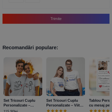
Trimite
Recomandări populare:
Set Tricouri Cuplu
Set Tricouri Cuplu
Tablou Perso
Personalizate –
Personalizate – Viitori
cu mesaj pen
Magnetism
părinți Baby Boy
și o poză – 
115,90
lei