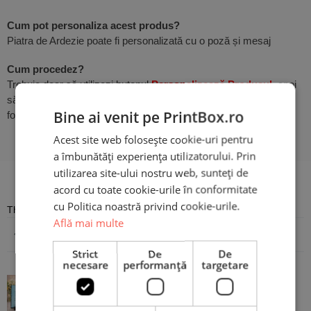
Cum pot personaliza acest produs?
Piatra de Ardezie poate fi personalizată cu o poză și mesaj
Cum procedez?
Trebuie doar să utilizezi butonul
Personalizează Produsul
, apoi
să încarci
Bine ai venit pe PrintBox.ro
fotografia dorită și să scrii propriul mesaj. Atât de simplu!
Acest site web folosește cookie-uri pentru
a îmbunătăți experiența utilizatorului. Prin
utilizarea site-ului nostru web, sunteți de
Recenzii
acord cu toate cookie-urile în conformitate
cu Politica noastră privind cookie-urile.
There are no reviews yet
Află mai multe
Adaugă o recenzie
Strict
De
De
necesare
performanță
targetare
Piatră Ardezie Personalizată cu o
poză și mesaj pentru Tata