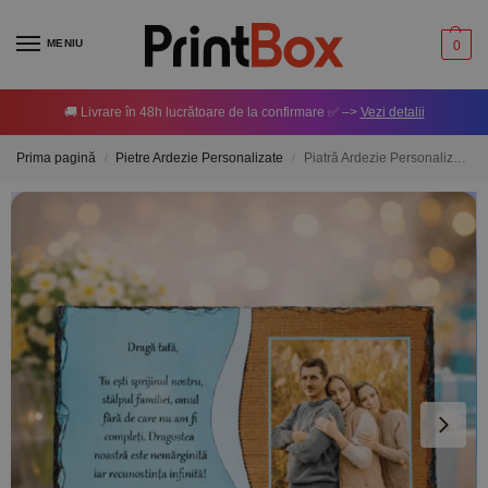
MENIU
0
🚚 Livrare în 48h lucrătoare de la confirmare ✅ –>
Vezi detalii
Prima pagină
Pietre Ardezie Personalizate
Piatră Ardezie Personalizată cu o poză și mesaj pentru Tata
/
/