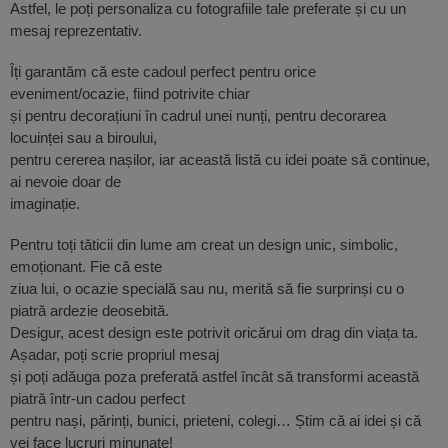
Astfel, le poți personaliza cu fotografiile tale preferate și cu un
mesaj reprezentativ.
Îți garantăm că este cadoul perfect pentru orice
eveniment/ocazie, fiind potrivite chiar
și pentru decorațiuni în cadrul unei nunți, pentru decorarea
locuinței sau a biroului,
pentru cererea nașilor, iar această listă cu idei poate să continue,
ai nevoie doar de
imaginație.
Pentru toți tăticii din lume am creat un design unic, simbolic,
emoționant. Fie că este
ziua lui, o ocazie specială sau nu, merită să fie surprinși cu o
piatră ardezie deosebită.
Desigur, acest design este potrivit oricărui om drag din viața ta.
Așadar, poți scrie propriul mesaj
și poți adăuga poza preferată astfel încât să transformi această
piatră într-un cadou perfect
pentru nași, părinți, bunici, prieteni, colegi… Știm că ai idei și că
vei face lucruri minunate!