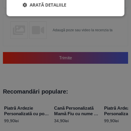
ARATĂ DETALIILE
Adaugă poze sau video la recenzia ta
Trimite
Recomandări populare:
Piatră Ardezie
Cană Personalizată
Piatră Ardez
Personalizată cu poză
Mamă Fiu cu nume și
Personalizat
și mesaj – Colegei
mesaj
mesaj – Cere
99,90
lei
34,90
lei
99,90
lei
mele
de Botez