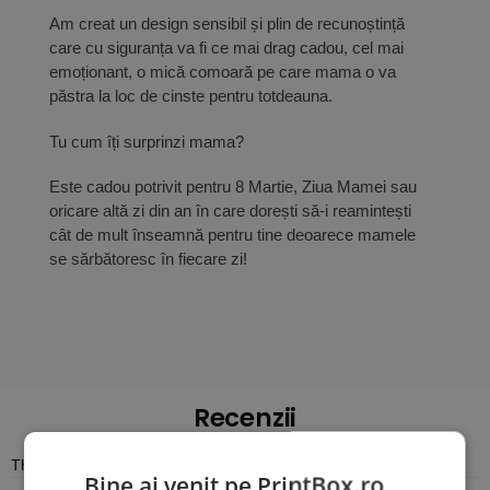
Am creat un design sensibil și plin de recunoștință
care cu siguranța va fi ce mai drag cadou, cel mai
emoționant, o mică comoară pe care mama o va
păstra la loc de cinste pentru totdeauna.
Tu cum îți surprinzi mama?
Este cadou potrivit pentru 8 Martie, Ziua Mamei sau
oricare altă zi din an în care dorești să-i reamintești
cât de mult înseamnă pentru tine deoarece mamele
se sărbătoresc în fiecare zi!
Recenzii
There are no reviews yet
Bine ai venit pe PrintBox.ro