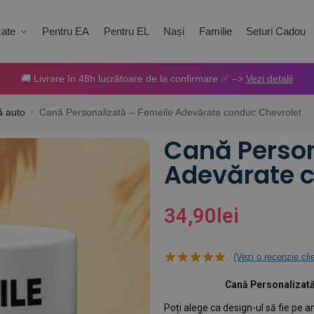
zate
Pentru EA
Pentru EL
Nași
Familie
Seturi Cadou
🚚 Livrare în 48h lucrătoare de la confirmare ✅ –>
Vezi detalii
ă auto
Cană Personalizată – Femeile Adevărate conduc Chevrolet
/
Cană Person
Adevărate 
34,90
lei
(Vezi o recenzie cli
Cană Personalizat
Poți alege ca design-ul să fie pe a