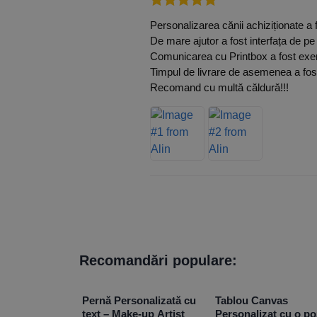
Evaluat la
5
Personalizarea cănii achiziționate a 
din 5
De mare ajutor a fost interfața de pe
Comunicarea cu Printbox a fost exe
Timpul de livrare de asemenea a fost
Recomand cu multă căldură!!!
Recomandări populare:
Pernă Personalizată cu
Tablou Canvas
text – Make-up Artist
Personalizat cu o po