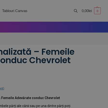
Tablouri Canvas
0,00
lei
0
Caută
alizată – Femeile
conduc Chevrolet
ent)
ă Femeile Adevărate conduc Chevrolet
mbele părți ale cănii sau pe una dintre părți poți