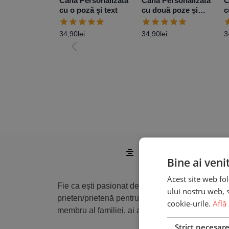
Cană Personalizată
Cană Personalizată
C
cu o poză și text
cu două poze și
c
mesaj
M
34,90
lei
34,90
lei
3
Descriere
Bine ai veni
Acest site web fol
Fie ca ești pasionat de mașini, fie că ești doar 
ului nostru web, s
prieten/prietenă pentru care autoturismul din do
cookie-urile.
Află
membru al familiei, ai ajuns exact unde trebuie.
Strict necesar