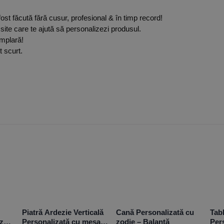
fost făcută fără cusur, profesional & în timp record!
 site care te ajută să personalizezi produsul.
mplară!
 scurt.
Piatră Ardezie Verticală
Cană Personalizată cu
Tab
ză –
Personalizată cu mesaj
zodie – Balanță
Per