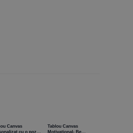
lou Canvas
Tablou Canvas
sonalizat cu o poză –
Motivațional- Be