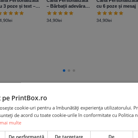
ană Personalizată
Cană Personalizată
Cană Personalizată
u 3 poze și text –
– Bărbații adevărați
cu 6 poze și mesaj
odel 2
conduc BMW
4,90
lei
34,90
lei
34,90
lei
Info util și livrare
t pe PrintBox.ro
osește cookie-uri pentru a îmbunătăți experiența utilizatorului. Pri
în căutarea unui cadou perfect pentru acel
unteți de acord cu toate cookie-urile în conformitate cu Politica 
tare nu este doar o necesitate ci un
 mai multe
e
De performanță
De targetare
De