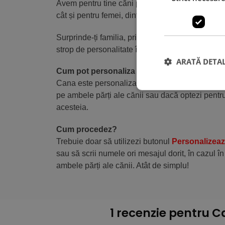
Avem pentru tine căni personalizate cu orice mar
cât și pentru femei, dintre care îl poți alege pe ce
Surprinde-ți familia, prietenii, iubitul/iubita, c
strop de personalitate în propria locuință.
ARATĂ DETAL
Cum pot personaliza acest produs?
Cana este personalizată cu designul din dotare 
pe ambele părți ale cănii sau dacă optezi pentru
acesteia.
Cum procedez?
Trebuie doar să utilizezi butonul
Personalizea
sau să scrii numele ori mesajul dorit, în cazul în
ambele părți ale cănii. Atât de simplu!
1 recenzie pentru
Ca