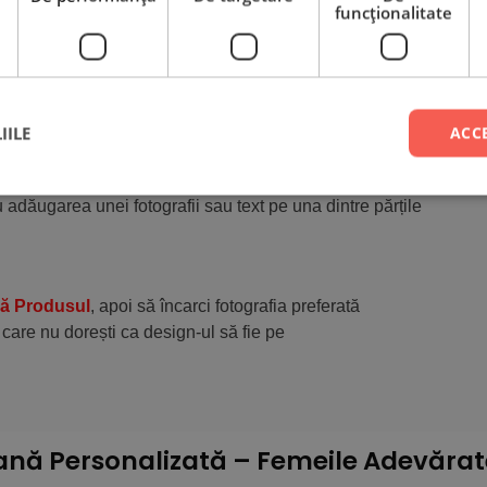
că auto, potrivite atât pentru bărbați
funcţionalitate
l dorit.
olegii, sau de ce nu, chiar pe tine adăugând un
IILE
ACC
însă, tu poți alege dacă dorești acest design
 adăugarea unei fotografii sau text pe una dintre părțile
ză Produsul
, apoi să încarci fotografia preferată
 care nu dorești ca design-ul să fie pe
nă Personalizată – Femeile Adevărat