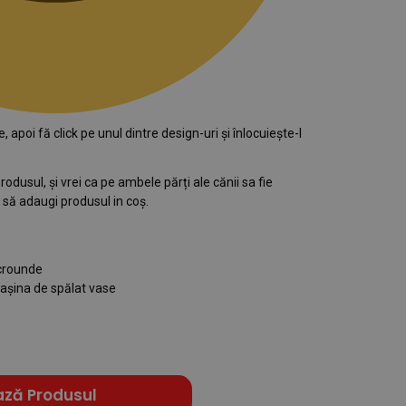
apoi fă click pe unul dintre design-uri și înlocuiește-l
odusul, și vrei ca pe ambele părți ale cănii sa fie
 să adaugi produsul in coș.
icrounde
șina de spălat vase
ază Produsul