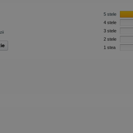
5 stele
4 stele
3 stele
zii
2 stele
ie
1 stea