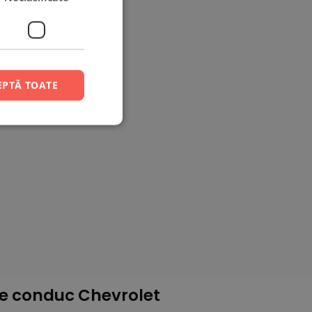
EPTĂ TOATE
e conduc Chevrolet