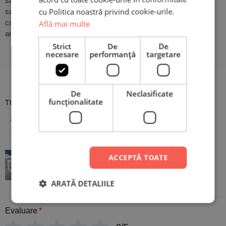
să încarci fotografia preferată
cu Politica noastră privind cookie-urile.
sau să scrii numele ori mesajul dorit, în cazul în care nu dorești
ca design-ul să fie pe
Află mai multe
ambele părți ale cănii. Atât de simplu!
Strict
De
De
necesare
performanță
targetare
Recenzii
De
Neclasificate
funcţionalitate
There are no reviews yet
Adaugă o recenzie
Cană Personalizată - Bărbații
ACCEPTĂ TOATE
adevărați conduc Volkswagen
ARATĂ DETALIILE
Evaluare
*