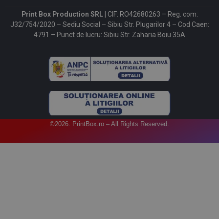
Print Box Production SRL |
CIF: RO42680263 – Reg. com:
J32/754/2020 – Sediu Social – Sibiu Str. Plugarilor 4 – Cod Caen:
4791 – Punct de lucru: Sibiu Str. Zaharia Boiu 35A
©2026. PrintBox.ro – All Rights Reserved.