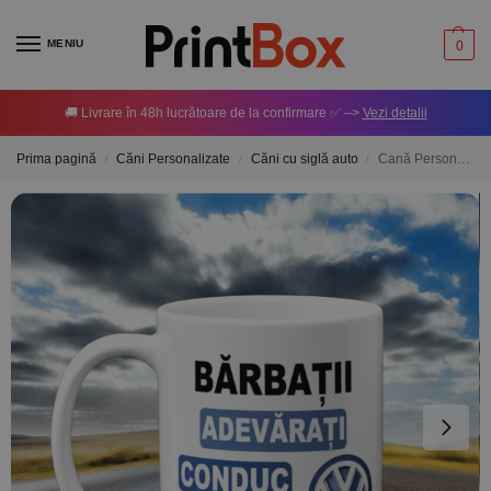
MENIU
0
🚚 Livrare în 48h lucrătoare de la confirmare ✅ –>
Vezi detalii
Prima pagină
Căni Personalizate
Căni cu siglă auto
Cană Personalizată – Bărbații adevărați conduc Volkswagen
/
/
/