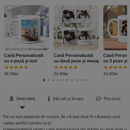
Cană Personalizată
Cană Personalizată
Cană Persona
cu o poză și text
cu două poze și mesaj
cu 3 poze și 
Model 2
34,90
lei
34,90
lei
34,90
lei
Descriere
Info util și livrare
Recenzii
Fie ca ești pasionat de mașini, fie că ești doar în căutarea unui
cadou perfect pentru acel
prieten/prietenă pentru care autoturismul din dotare nu este doar o