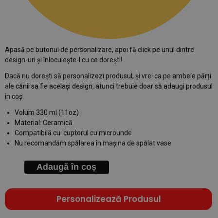
Apasă pe butonul de personalizare, apoi fă click pe unul dintre
design-uri și înlocuiește-l cu ce dorești!
Dacă nu dorești să personalizezi produsul, și vrei ca pe ambele părți
ale cănii sa fie același design, atunci trebuie doar să adaugi produsul
in coș.
Volum 330 ml (11oz)
Material: Ceramică
Compatibilă cu: cuptorul cu microunde
Nu recomandăm spălarea în mașina de spălat vase
Adaugă în coș
Personalizează Produsul