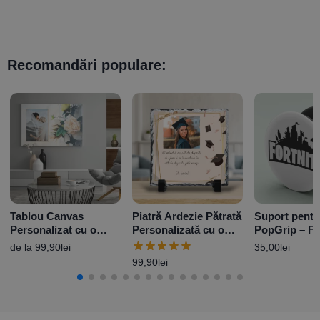
Recomandări populare:
Tablou Canvas
Piatră Ardezie Pătrată
Suport pentr
Personalizat cu o
Personalizată cu o
PopGrip – 
poză – Rose
poză și mesaj –
de la
99,90
lei
35,00
lei
Absolvire
99,90
lei