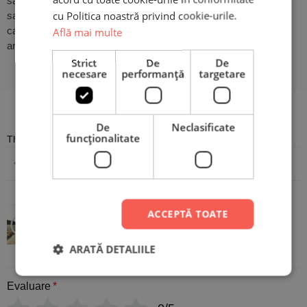
să încarci fotografia preferată
cu Politica noastră privind cookie-urile.
sau să scrii numele ori mesajul dorit, în cazul în care nu dorești
ca design-ul să fie pe
Află mai multe
ambele părți ale cănii. Atât de simplu!
Strict
De
De
necesare
performanță
targetare
Recenzii
De
Neclasificate
funcţionalitate
There are no reviews yet
Adaugă o recenzie
Cană Personalizată - Bărbații
ACCEPTĂ TOATE
adevărați conduc Alfa Romeo
ARATĂ DETALIILE
Evaluare
*