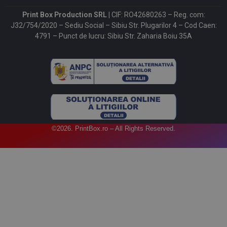
Print Box Production SRL |
CIF: RO42680263 – Reg. com:
J32/754/2020 – Sediu Social – Sibiu Str. Plugarilor 4 – Cod Caen:
4791 – Punct de lucru: Sibiu Str. Zaharia Boiu 35A
©2026. PrintBox.ro – All Rights Reserved.