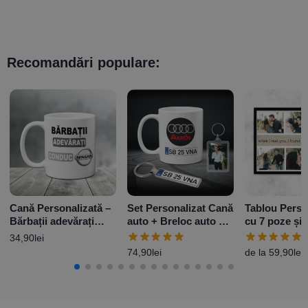
Recomandări populare:
Cană Personalizată –
Set Personalizat Cană
Tablou Perso
Bărbații adevărați
auto + Breloc auto +
cu 7 poze și
conduc Nissan
Breloc foto
34,90
lei
74,90
lei
de la
59,90
lei