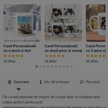
Cană Personalizată
Cană Personalizată
Cană Persona
cu o poză și text
cu două poze și mesaj
cu 3 poze și 
Model 2
34,90
lei
34,90
lei
34,90
lei
Descriere
Info util și livrare
Recenzii
Fie ca ești pasionat de mașini, fie că ești doar în căutarea unui
cadou perfect pentru acel
prieten/prietenă pentru care autoturismul din dotare nu este doar o