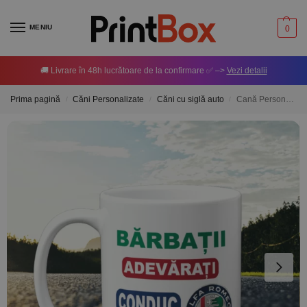
MENIU
0
🚚 Livrare în 48h lucrătoare de la confirmare ✅ –>
Vezi detalii
Prima pagină
Căni Personalizate
Căni cu siglă auto
Cană Personalizată – Bărbații adevărați conduc Alfa Romeo
/
/
/