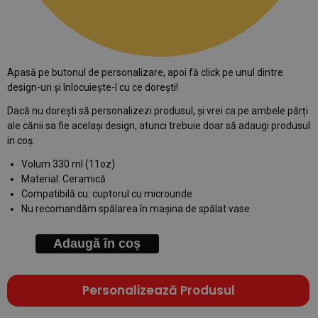
Apasă pe butonul de personalizare, apoi fă click pe unul dintre
design-uri și înlocuiește-l cu ce dorești!
Dacă nu dorești să personalizezi produsul, și vrei ca pe ambele părți
ale cănii sa fie același design, atunci trebuie doar să adaugi produsul
in coș.
Volum 330 ml (11oz)
Material: Ceramică
Compatibilă cu: cuptorul cu microunde
Nu recomandăm spălarea în mașina de spălat vase
Adaugă în coș
Personalizează Produsul