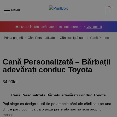
MENIU
0
🚚 Livrare în 48h lucrătoare de la confirmare ✅ –>
Vezi detalii
Prima pagină
Căni Personalizate
Căni cu siglă auto
Cană Personalizată – Bărbații adevărați conduc Toyota
/
/
/
Cană Personalizată – Bărbații
adevărați conduc Toyota
34,90
lei
Cană Personalizată Bărbații adevărați conduc Toyota
Poți alege ca design-ul să fie pe ambele părți ale cănii sau pe una
dintre părți poți încărca o poză preferată sau să scrii propriul
mesaj.