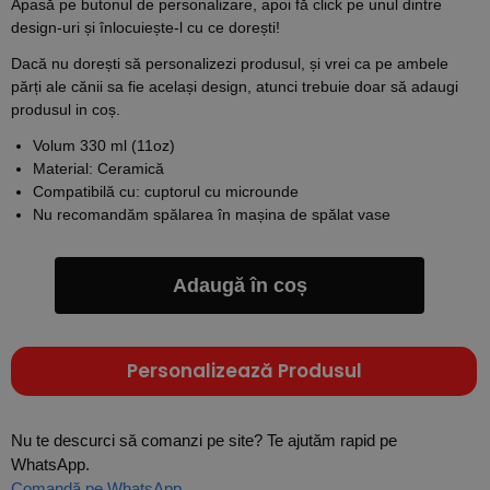
Apasă pe butonul de personalizare, apoi fă click pe unul dintre
design-uri și înlocuiește-l cu ce dorești!
Dacă nu dorești să personalizezi produsul, și vrei ca pe ambele
părți ale cănii sa fie același design, atunci trebuie doar să adaugi
produsul in coș.
Volum 330 ml (11oz)
Material: Ceramică
Compatibilă cu: cuptorul cu microunde
Nu recomandăm spălarea în mașina de spălat vase
Adaugă în coș
Personalizează Produsul
Nu te descurci să comanzi pe site? Te ajutăm rapid pe
WhatsApp.
Comandă pe WhatsApp