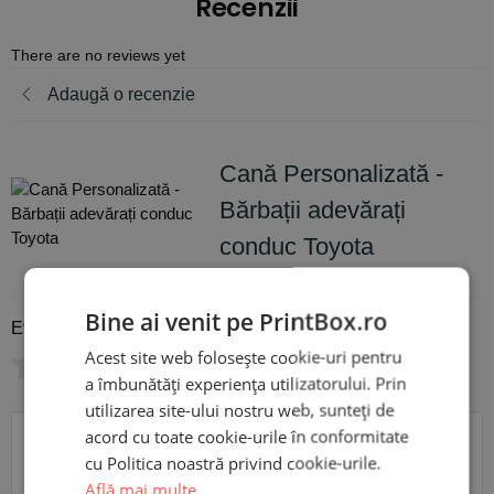
Recenzii
There are no reviews yet
Adaugă o recenzie
Cană Personalizată -
Bărbații adevărați
conduc Toyota
Bine ai venit pe PrintBox.ro
Evaluare
*
Acest site web folosește cookie-uri pentru
0/5
a îmbunătăți experiența utilizatorului. Prin
utilizarea site-ului nostru web, sunteți de
Scrie recenzia ta
acord cu toate cookie-urile în conformitate
cu Politica noastră privind cookie-urile.
Află mai multe