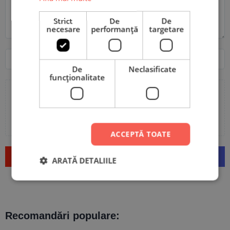
Strict
De
De
necesare
performanță
targetare
Nume
Email
De
Neclasificate
funcţionalitate
Adaugă poze sau video la recenzia ta
ACCEPTĂ TOATE
Trimite
ARATĂ DETALIILE
Recomandări populare: