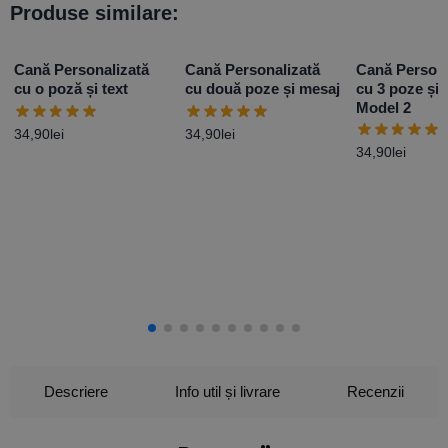
Produse similare:
Cană Personalizată
Cană Personalizată
Cană Persona
cu o poză și text
cu două poze și mesaj
cu 3 poze și 
Model 2
34,90
lei
34,90
lei
34,90
lei
Descriere
Info util și livrare
Recenzii