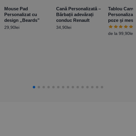
Mouse Pad
Cană Personalizată –
Tablou Canv
Personalizat cu
Bărbații adevărați
Personalizat
design „Beards”
conduc Renault
poze și mesa
29,90
lei
34,90
lei
de la
99,90
lei