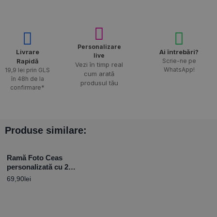
Personalizare
Livrare
Ai întrebări?
live
Rapidă​
Scrie-ne pe
Vezi în timp real
WhatsApp!
19,9 lei prin GLS
cum arată
în 48h de la
produsul tău
confirmare*
Produse similare:
Ramă Foto Ceas
personalizată cu 2
poze -Love
69,90
lei