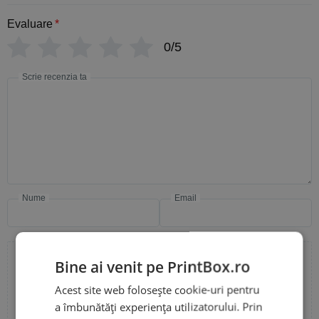
Evaluare
*
0/5
Scrie recenzia ta
Nume
Email
Bine ai venit pe PrintBox.ro
Adaugă poze sau video la recenzia ta
Acest site web folosește cookie-uri pentru
a îmbunătăți experiența utilizatorului. Prin