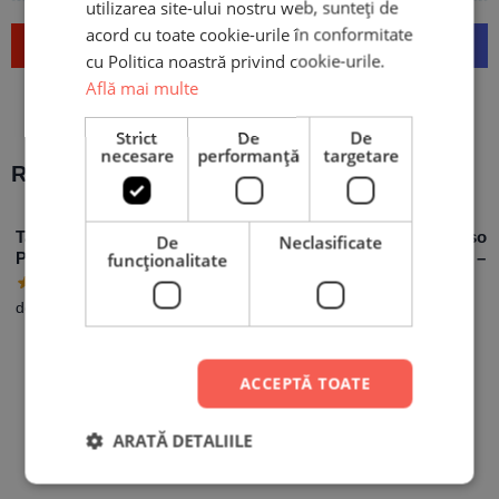
utilizarea site-ului nostru web, sunteți de
acord cu toate cookie-urile în conformitate
Trimite
cu Politica noastră privind cookie-urile.
Află mai multe
Strict
De
De
necesare
performanță
targetare
Recomandări populare:
Tablou Canvas
Mouse Pad
Cană Persona
De
Neclasificate
Personalizat cu 5
Personalizat cu
cu design – 
funcţionalitate
poze
design „Work Hard”
bun fotograf
29,90
lei
34,90
lei
de la
99,90
lei
ACCEPTĂ TOATE
ARATĂ DETALIILE