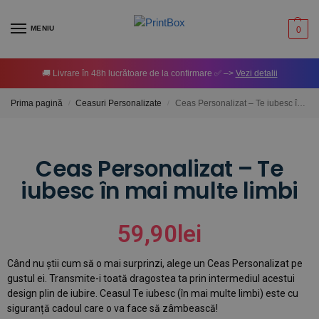
MENIU
0
🚚 Livrare în 48h lucrătoare de la confirmare ✅ –>
Vezi detalii
Prima pagină
Ceasuri Personalizate
Ceas Personalizat – Te iubesc în mai multe limbi
/
/
Ceas Personalizat – Te
iubesc în mai multe limbi
59,90
lei
Când nu știi cum să o mai surprinzi, alege un Ceas Personalizat pe
gustul ei. Transmite-i toată dragostea ta prin intermediul acestui
design plin de iubire. Ceasul Te iubesc (în mai multe limbi) este cu
siguranță cadoul care o va face să zâmbească!