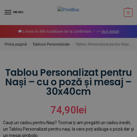
MENIU
0
🚚 Livrare în 48h lucrătoare de la confirmare ✅ –>
Vezi detalii
Prima pagină
Tablouri Personalizate
Tablou Personalizat pentru Nași – cu o poză și mesaj – 30x40cm
/
/
Tablou Personalizat pentru
Nași – cu o poză și mesaj –
30x40cm
74,90
lei
Cauți un cadou pentru Nași? Tocmai ți-am pregătit un cadou inedit,
un Tablou Personalizat pentru nași, la care poți adăuga o poză dar și
un mesaj simbolic.