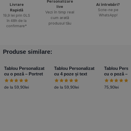
Personalizare
Livrare
Ai întrebări?
live
Rapidă​
Scrie-ne pe
Vezi în timp real
WhatsApp!
19,9 lei prin GLS
cum arată
în 48h de la
produsul tău
confirmare*
Produse similare:
Tablou Personalizat
Tablou Personalizat
Tablou Perso
cu o poză – Portret
cu 4 poze și text
cu o poză – 
minunat
de la
59,90
lei
de la
59,90
lei
75,90
lei