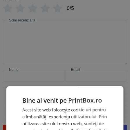
0/5
Scrie recenzia ta
Nume
Email
Bine ai venit pe PrintBox.ro
Adaugă poze sau video la recenzia ta
Acest site web folosește cookie-uri pentru
a îmbunătăți experiența utilizatorului. Prin
utilizarea site-ului nostru web, sunteți de