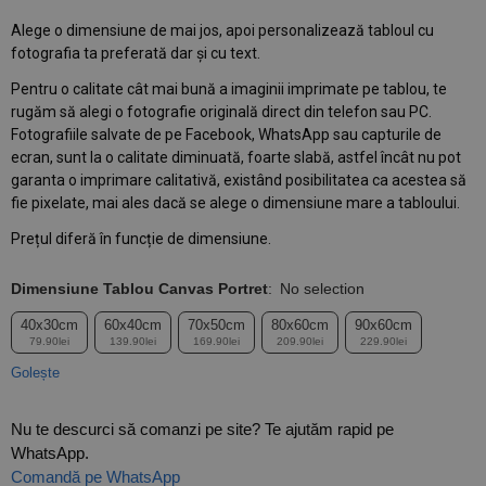
Alege o dimensiune de mai jos, apoi personalizează tabloul cu
fotografia ta preferată dar și cu text.
Pentru o calitate cât mai bună a imaginii imprimate pe tablou, te
rugăm să alegi o fotografie originală direct din telefon sau PC.
Fotografiile salvate de pe Facebook, WhatsApp sau capturile de
ecran, sunt la o calitate diminuată, foarte slabă, astfel încât nu pot
garanta o imprimare calitativă, existând posibilitatea ca acestea să
fie pixelate, mai ales dacă se alege o dimensiune mare a tabloului.
Prețul diferă în funcție de dimensiune.
Dimensiune Tablou Canvas Portret
:
No selection
40x30cm
60x40cm
70x50cm
80x60cm
90x60cm
79.90lei
139.90lei
169.90lei
209.90lei
229.90lei
Golește
Nu te descurci să comanzi pe site? Te ajutăm rapid pe
WhatsApp.
Comandă pe WhatsApp