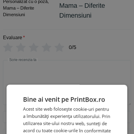
Mama – Diferite
Dimensiuni
Evaluare
*
0/5
Scrie recenzia ta
Bine ai venit pe PrintBox.ro
Acest site web folosește cookie-uri pentru
Nume
Email
a îmbunătăți experiența utilizatorului. Prin
utilizarea site-ului nostru web, sunteți de
acord cu toate cookie-urile în conformitate