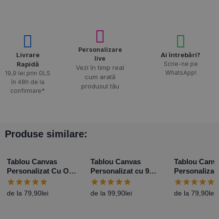
Personalizare
Livrare
Ai întrebări?
live
Rapidă​
Scrie-ne pe
Vezi în timp real
WhatsApp!
19,9 lei prin GLS
cum arată
în 48h de la
produsul tău
confirmare*
Produse similare:
Tablou Canvas
Tablou Canvas
Tablou Canv
Personalizat Cu O
Personalizat cu 9
Personalizat
Poză Portret – Diferite
poze și mesaj
Poză Landsc
Dimensiuni
Diferite Dim
de la
79,90
lei
de la
99,90
lei
de la
79,90
lei