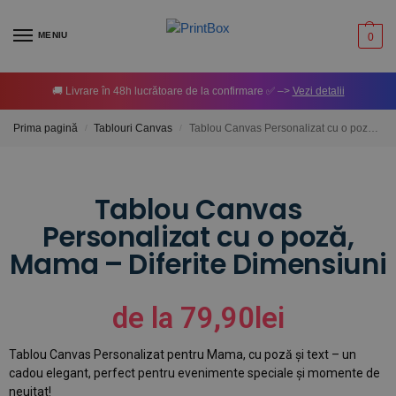
MENIU
0
🚚 Livrare în 48h lucrătoare de la confirmare ✅ –>
Vezi detalii
Prima pagină
Tablouri Canvas
Tablou Canvas Personalizat cu o poză, Mama – Diferite Dimensiuni
/
/
Tablou Canvas
Personalizat cu o poză,
Mama – Diferite Dimensiuni
de la
79,90
lei
Tablou Canvas Personalizat pentru Mama, cu poză și text – un
cadou elegant, perfect pentru evenimente speciale și momente de
neuitat!