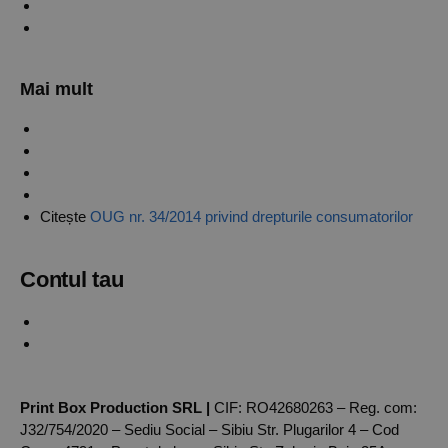
Contact
Informații livrare și retur
Mai mult
Politica de confidențialitate
Politica de Cookies
Termeni și condiții
ANPC
Citește
OUG nr. 34/2014 privind drepturile consumatorilor
Contul tau
Creaza un cont
Autentificare
Print Box Production SRL |
CIF: RO42680263 – Reg. com:
J32/754/2020 – Sediu Social – Sibiu Str. Plugarilor 4 – Cod