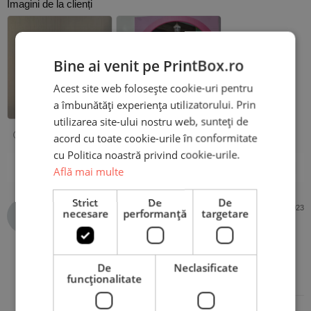
Imagini de la clienți
Bine ai venit pe PrintBox.ro
Acest site web folosește cookie-uri pentru
a îmbunătăți experiența utilizatorului. Prin
utilizarea site-ului nostru web, sunteți de
acord cu toate cookie-urile în conformitate
cu Politica noastră privind cookie-urile.
1-5 din 5 recenzii
Află mai multe
Strict
De
De
Anonim
4 martie 2023
necesare
performanță
targetare
Cumpărător PrintBox
Evaluat la
5
De
Neclasificate
Calitativ
din 5
funcţionalitate