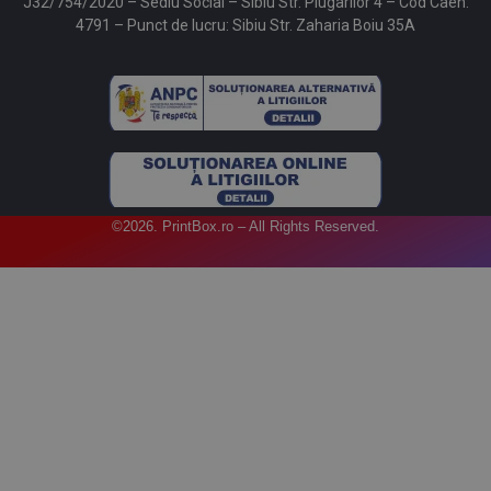
J32/754/2020 – Sediu Social – Sibiu Str. Plugarilor 4 – Cod Caen:
4791 – Punct de lucru: Sibiu Str. Zaharia Boiu 35A
©2026. PrintBox.ro – All Rights Reserved.