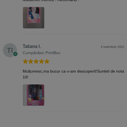
din 5
Tatiana I.
4 noiembrie 2022
Cumpărător PrintBox
Evaluat la
5
Mulțumesc,ma bucur ca v-am descoperit!Sunteti de nota
din 5
10!