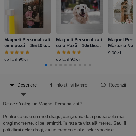
Magneți Personalizați
Magneți Personalizați
Magnet Perso
cu o poză – 15×10 cm
cu o Poză – 10x15cm
Mărturie Nun
– Vertical
– Orizontal
Flowers – 1
9,90
lei
de la
9,90
lei
de la
9,90
lei
Descriere
Info util și livrare
Recenzii
De ce să alegi un Magnet Personalizat?
Pentru că este un mod drăguț dar și chic de a păstra cele mai
dragi momente, clipe, amintiri, în raza ta vizuală mereu. Sau, îl
poți dărui celor dragi, ca un memento al clipelor speciale.