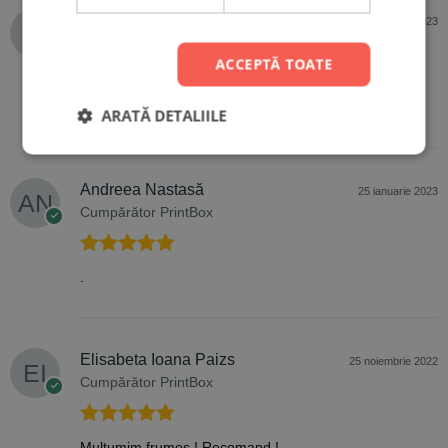
Anonim
8 februarie 2023
Cumpărător PrintBox
ACCEPTĂ TOATE
Evaluat la
5
Foarte frumos
ARATĂ DETALIILE
din 5
Andreea Nastasă
25 ianuarie 2023
Cumpărător PrintBox
Evaluat la
5
.
din 5
Elisabeta Ioana Paizs
25 noiembrie 2022
Cumpărător PrintBox
Evaluat la
5
Multumim frumos ! Recomand !