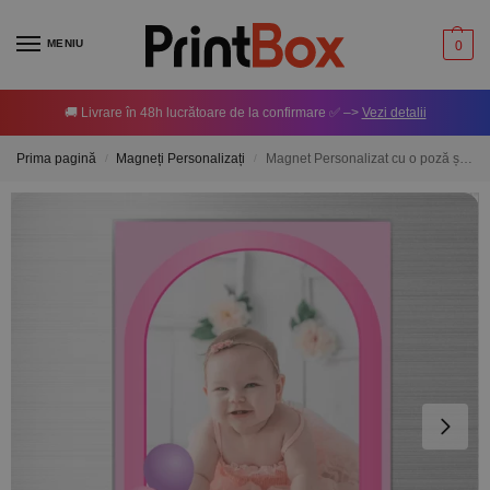
MENIU
0
🚚 Livrare în 48h lucrătoare de la confirmare ✅ –>
Vezi detalii
Prima pagină
Magneți Personalizați
Magnet Personalizat cu o poză și nume – Baby Girl 10x15cm
/
/