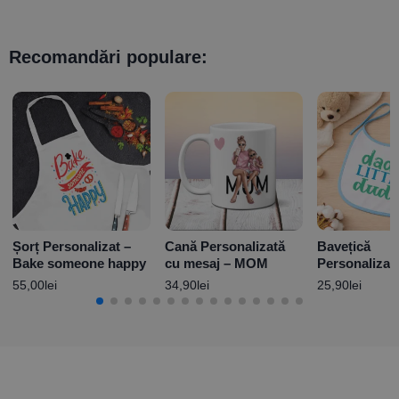
Recomandări populare:
Șorț Personalizat –
Cană Personalizată
Bavețică
Bake someone happy
cu mesaj – MOM
Personalizat
design – Dad’s
55,00
lei
34,90
lei
25,90
lei
dude