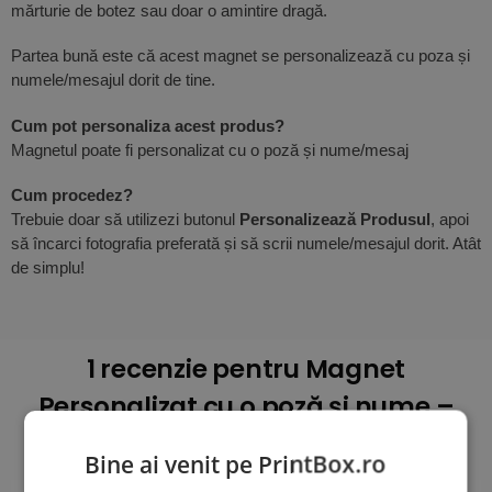
mărturie de botez sau doar o amintire dragă.
Partea bună este că acest magnet se personalizează cu poza și
numele/mesajul dorit de tine.
Cum pot personaliza acest produs?
Magnetul poate fi personalizat cu o poză și nume/mesaj
Cum procedez?
Trebuie doar să utilizezi butonul
Personalizează Produsul
, apoi
să încarci fotografia preferată și să scrii numele/mesajul dorit. Atât
de simplu!
1 recenzie pentru
Magnet
Personalizat cu o poză și nume –
Winnie 10x15cm
Bine ai venit pe PrintBox.ro