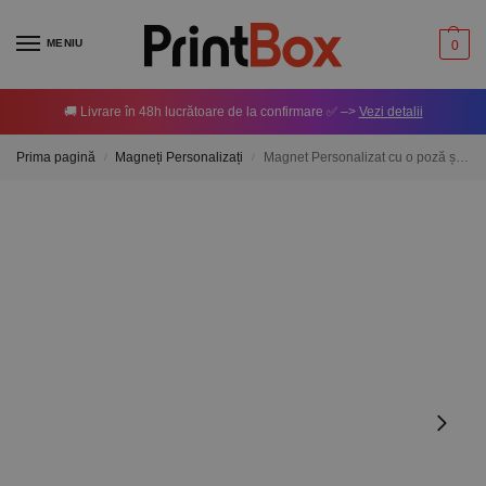
MENIU
0
🚚 Livrare în 48h lucrătoare de la confirmare ✅ –>
Vezi detalii
Prima pagină
Magneți Personalizați
Magnet Personalizat cu o poză și nume – Winnie 10x15cm
/
/