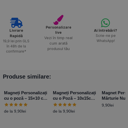
Personalizare
Livrare
Ai întrebări?
live
Rapidă​
Scrie-ne pe
Vezi în timp real
WhatsApp!
19,9 lei prin GLS
cum arată
în 48h de la
produsul tău
confirmare*
Produse similare:
Magneți Personalizați
Magneți Personalizați
Magnet Perso
cu o poză – 15×10 cm
cu o Poză – 10x15cm
Mărturie Nun
– Vertical
– Orizontal
Flowers – 1
9,90
lei
de la
9,90
lei
de la
9,90
lei