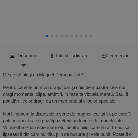
Descriere
Info util și livrare
Recenzii
De ce să alegi un Magnet Personalizat?
Pentru că este un mod drăguț dar și chic de a păstra cele mai
dragi momente, clipe, amintiri, în raza ta vizuală mereu. Sau, îl
poți dărui celor dragi, ca un memento al clipelor speciale.
Noi îți punem la dispoziție o serie de magneți calitativi, pe care îi
poți personaliza cu poză/poze/text, în funcție de modelul ales.
Winnie the Pooh este magnetul pentru pitici care nu ar trebui să
lipsească din căminul tău, plin de bucurie și voie bună. Poate fi o