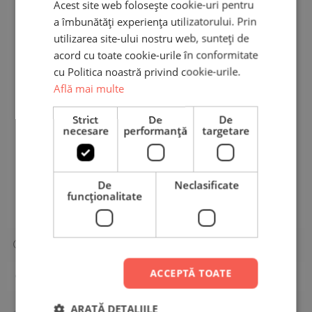
Acest site web folosește cookie-uri pentru
5,0
a îmbunătăți experiența utilizatorului. Prin
utilizarea site-ului nostru web, sunteți de
acord cu toate cookie-urile în conformitate
Pe baza a unei recenzii
cu Politica noastră privind cookie-urile.
Află mai multe
Adaugă o recenzie
Strict
De
De
necesare
performanță
targetare
5 stele
100%
4 stele
0%
3 stele
0%
De
Neclasificate
2 stele
0%
funcţionalitate
1 stea
0%
ACCEPTĂ TOATE
O recenzie
ARATĂ DETALIILE