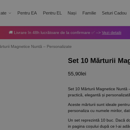
zate
Pentru EA
Pentru EL
Nași
Familie
Seturi Cadou
🚚 Livrare în 48h lucrătoare de la confirmare ✅ –>
Vezi detalii
rturii Magnetice Nuntă – Personalizate
Set 10 Mărturii Ma
55,90
lei
Set 10 Mărturii Magnetice Nuntă – 
practică, elegantă și personaliza
Aceste mărturii sunt ideale pentru 
personaliza cu numele mirilor, da
Un set reprezintă 10 buc. Dacă do
in pagina coșului după ce l-ai adă