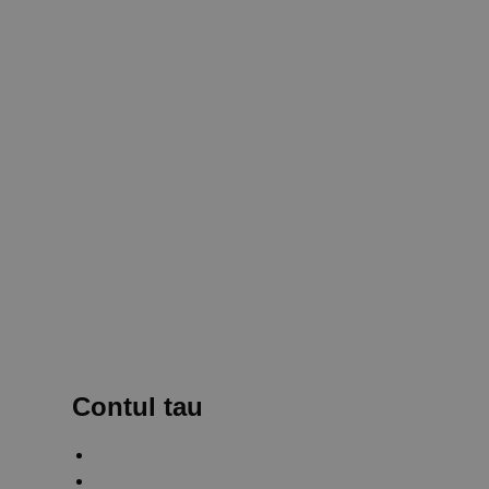
Contul tau
Creaza un cont
Autentificare