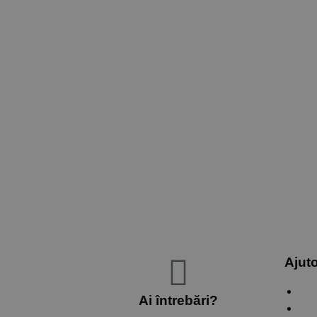
Ajut
Ver
Ai întrebări?
Con