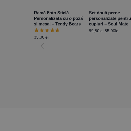
Ramă Foto Sticlă
Set două perne
Personalizată cu o poză
personalizate pentru
și mesaj – Teddy Bears
cupluri – Soul Mate
99,80
lei
85,90
lei
35,00
lei