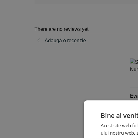
There are no reviews yet
Adaugă o recenzie
Eva
Bine ai veni
Acest site web fol
ului nostru web, s