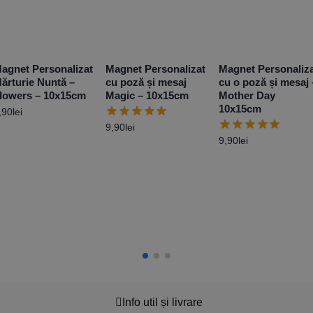
agnet Personalizat
Magnet Personalizat
Magnet Personaliz
ărturie Nuntă –
cu poză și mesaj
cu o poză și mesaj 
lowers – 10x15cm
Magic – 10x15cm
Mother Day
10x15cm
,90
lei
9,90
lei
9,90
lei
Info util și livrare