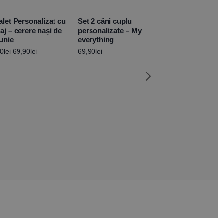
alet Personalizat cu
Set 2 căni cuplu
aj – cerere nași de
personalizate – My
unie
everything
90
lei
69,90
lei
69,90
lei
Set Tricouri C
Personalizate
Man, The Bos
115,90
lei