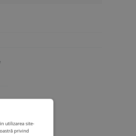
e
n utilizarea site-
noastră privind