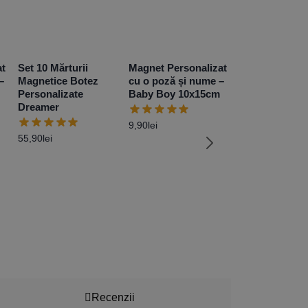
at
Set 10 Mărturii
Magnet Personalizat
–
Magnetice Botez
cu o poză și nume –
Personalizate
Baby Boy 10x15cm
Dreamer
9,90
lei
55,90
lei
Magnet Person
cu o poză și 
pentru bunica
10x15cm
9,90
lei
Recenzii