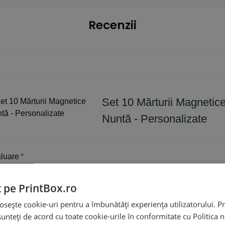
Recenzii
Set 10 Mărturii Magnetic
Nuntă - Personalizate
luare
*
0/5
t pe PrintBox.ro
Scrie recenzia ta
osește cookie-uri pentru a îmbunătăți experiența utilizatorului. Pri
unteți de acord cu toate cookie-urile în conformitate cu Politica 