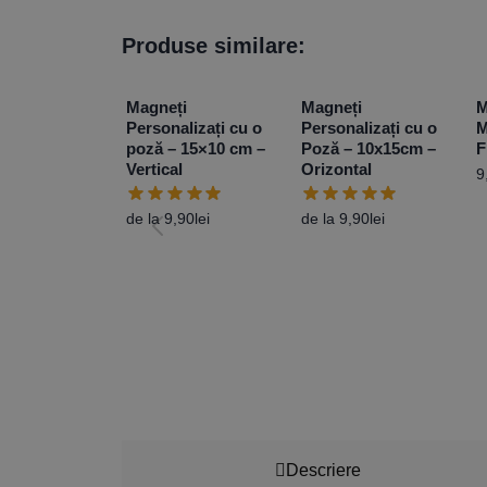
Produse similare:
Magneți
Magneți
M
Personalizați cu o
Personalizați cu o
M
poză – 15×10 cm –
Poză – 10x15cm –
F
Vertical
Orizontal
9
de la
9,90
lei
de la
9,90
lei
Descriere