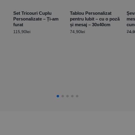
Set Tricouri Cuplu
Tablou Personalizat
Șev
Personalizate – Ți-am
pentru Iubit – cu o poză
mes
furat
și mesaj – 30x40cm
cun
115,90
lei
74,90
lei
74,