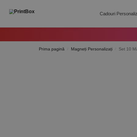
Search
Cadouri Personali
Prima pagină
Magneți Personalizați
Set 10 Mă
/
/