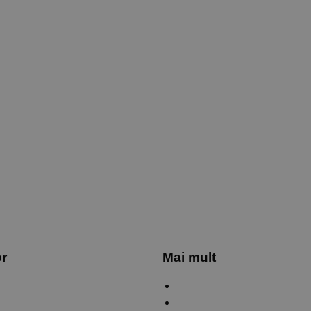
or
Mai mult
ifică status comandă
Politica de confidențialitate
tact
Politica de Cookies