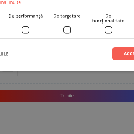
 mai multe
e
De performanță
De targetare
De
funcţionalitate
Nume
Email
IILE
ACC
Adaugă poze sau video la recenzia ta
Trimite