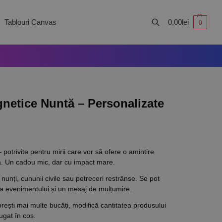
Tablouri Canvas
0,00
lei
0
Caută
gnetice Nuntă – Personalizate
potrivite pentru mirii care vor să ofere o amintire
tă. Un cadou mic, dar cu impact mare.
nunți, cununii civile sau petreceri restrânse. Se pot
ta evenimentului și un mesaj de mulțumire.
rești mai multe bucăți, modifică cantitatea produsului
ugat în coș.