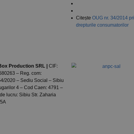
rmații livrare și retur
Termeni și condiții
ANPC
Citește
OUG nr. 34/2014 pr
drepturile consumatorilor
 Box Production SRL |
CIF:
80263 – Reg. com:
4/2020 – Sediu Social – Sibiu
lugarilor 4 – Cod Caen: 4791 –
de lucru: Sibiu Str. Zaharia
35A