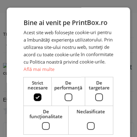
Recenzii
Bine ai venit pe PrintBox.ro
Acest site web folosește cookie-uri pentru
There are no reviews yet
a îmbunătăți experiența utilizatorului. Prin
Adaugă o recenzie
utilizarea site-ului nostru web, sunteți de
acord cu toate cookie-urile în conformitate
cu Politica noastră privind cookie-urile.
Lunch Box Personalizat
Află mai multe
cu o poză
Strict
De
De
necesare
performanță
targetare
Evaluare
*
0/5
De
Neclasificate
funcţionalitate
Scrie recenzia ta