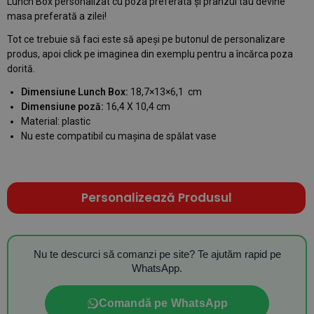
Lunch Box personalizat cu poza preferată și prânzul tău devine
masa preferată a zilei!
Tot ce trebuie să faci este să apeși pe butonul de personalizare
produs, apoi click pe imaginea din exemplu pentru a încărca poza
dorită.
Dimensiune Lunch Box:
18,7×13×6,1 cm
Dimensiune poză:
16,4 X 10,4 cm
Material: plastic
Nu este compatibil cu mașina de spălat vase
Personalizează Produsul
Nu te descurci să comanzi pe site? Te ajutăm rapid pe
WhatsApp.
Comandă pe WhatsApp