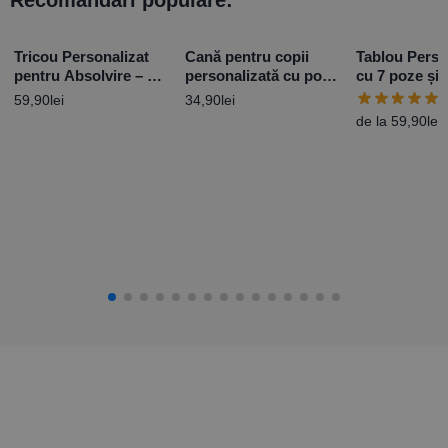
Recomandări populare:
Tricou Personalizat
Cană pentru copii
Tablou Perso
pentru Absolvire – cu
personalizată cu poză
cu 7 poze și
mesaj
și mesaj – Cifră
59,90
lei
34,90
lei
aniversară unicorn 10
de la
59,90
lei