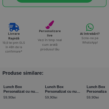
Personalizare
Livrare
Ai întrebări?
live
Rapidă​
Scrie-ne pe
Vezi în timp real
WhatsApp!
19,9 lei prin GLS
cum arată
în 48h de la
produsul tău
confirmare*
Produse similare:
Lunch Box
Lunch Box
Lunch Box
Personalizat cu nume
Personalizat cu nume
Personalizat
și mesaj – Mickey
și mesaj Papa Bun
și mesaj – P
59,90
lei
59,90
lei
59,90
lei