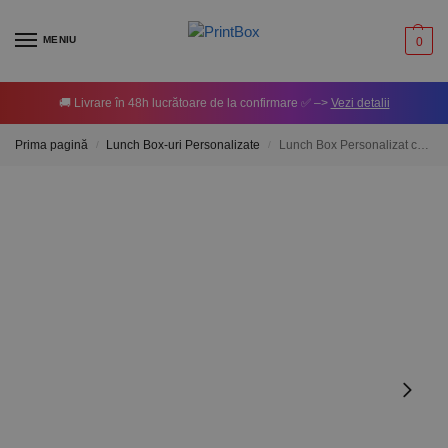
MENIU
0
🚚 Livrare în 48h lucrătoare de la confirmare ✅ –>
Vezi detalii
Prima pagină
Lunch Box-uri Personalizate
Lunch Box Personalizat cu o poză
/
/