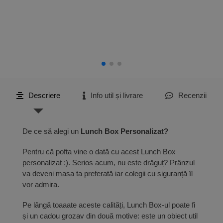
Descriere
Info util și livrare
Recenzii
De ce să alegi un
Lunch Box Personalizat?
Pentru că pofta vine o dată cu acest Lunch Box
personalizat :). Serios acum, nu este drăguț? Prânzul
va deveni masa ta preferată iar colegii cu siguranță îl
vor admira.
Pe lângă toaaate aceste calități, Lunch Box-ul poate fi
și un cadou grozav din două motive: este un obiect util