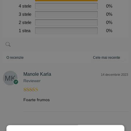
4 stele
0%
3 stele
0%
2 stele
0%
1 stea
0%
O recenzie
Manole Karla
14 decembrie 2023
Reviewer
Evaluat la
5
Foarte frumos
din 5