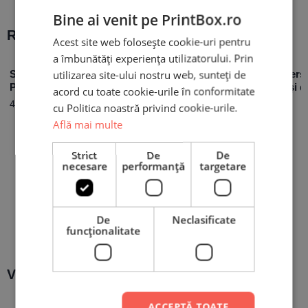
Bine ai venit pe PrintBox.ro
Recomandări populare:
Acest site web folosește cookie-uri pentru
a îmbunătăți experiența utilizatorului. Prin
utilizarea site-ului nostru web, sunteți de
Sacoșă Canvas
Cană Personalizată –
Magnet Perso
Personalizată – Be
Bărbații adevărați
cu nume și d
acord cu toate cookie-urile în conformitate
magical
conduc Audi
Save The Da
49,00
lei
9,90
lei
cu Politica noastră privind cookie-urile.
34,90
lei
Află mai multe
Strict
De
De
necesare
performanță
targetare
De
Neclasificate
funcţionalitate
Văzute recent:
ACCEPTĂ TOATE