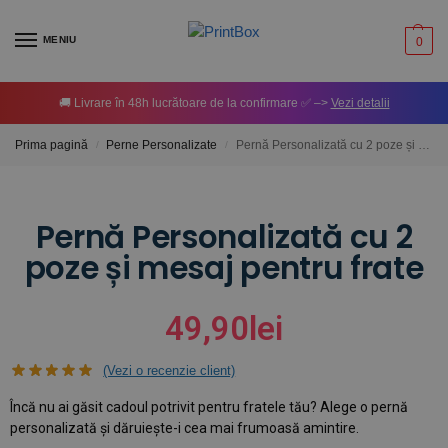
MENIU
0
🚚 Livrare în 48h lucrătoare de la confirmare ✅ –>
Vezi detalii
Prima pagină
Perne Personalizate
Pernă Personalizată cu 2 poze și mesaj pentru frate
/
/
Pernă Personalizată cu 2
poze și mesaj pentru frate
49,90
lei
(Vezi o recenzie client)
Încă nu ai găsit cadoul potrivit pentru fratele tău? Alege o pernă
personalizată și dăruiește-i cea mai frumoasă amintire.