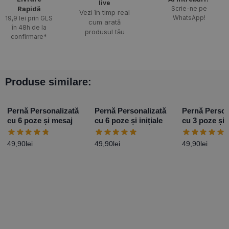
live
Rapidă​
Scrie-ne pe
Vezi în timp real
WhatsApp!
19,9 lei prin GLS
cum arată
în 48h de la
produsul tău
confirmare*
Produse similare:
Pernă Personalizată
Pernă Personalizată
Pernă Person
cu 6 poze și mesaj
cu 6 poze și inițiale
cu 3 poze și 
49,90
lei
49,90
lei
49,90
lei