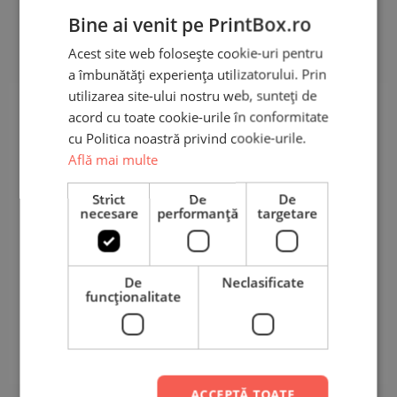
1 recenzie pentru
Pernă
Bine ai venit pe PrintBox.ro
Personalizată Baby Boy – Elefant
Acest site web folosește cookie-uri pentru
a îmbunătăți experiența utilizatorului. Prin
utilizarea site-ului nostru web, sunteți de
5,0
acord cu toate cookie-urile în conformitate
cu Politica noastră privind cookie-urile.
Află mai multe
Pe baza a unei recenzii
Strict
De
De
Adaugă o recenzie
necesare
performanță
targetare
5 stele
100%
De
Neclasificate
4 stele
0%
funcţionalitate
3 stele
0%
2 stele
0%
1 stea
0%
ACCEPTĂ TOATE