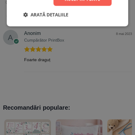
ARATĂ DETALIILE
O recenzie
Anonim
8 mai 2023
Cumpărător PrintBox
Evaluat la
5
Foarte draguț
din 5
Recomandări populare: