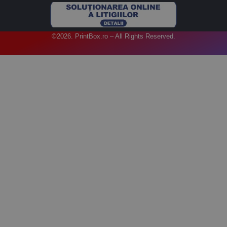
©2026. PrintBox.ro – All Rights Reserved.