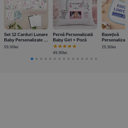
Set 12 Carduri Lunare
Pernă Personalizată
Bavețică
Baby Personalizate +
Baby Girl + Poză
Personalizat
Ramă Foto – Boho
nume – Ediție
59,00
lei
25,90
lei
49,90
lei