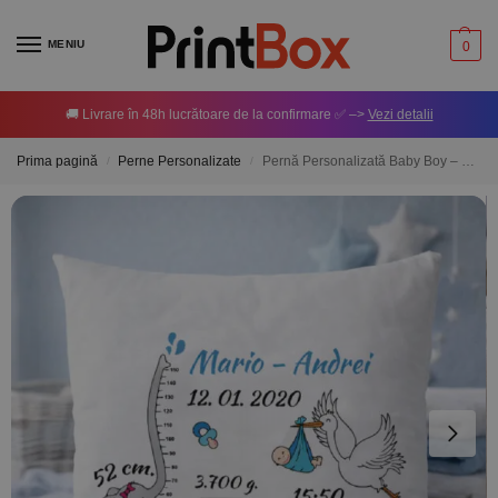
MENIU
0
🚚 Livrare în 48h lucrătoare de la confirmare ✅ –>
Vezi detalii
Prima pagină
Perne Personalizate
Pernă Personalizată Baby Boy – Elefant
/
/