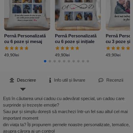
Pernă Personalizată
Pernă Personalizată
Pernă Person
cu 6 poze și mesaj
cu 6 poze și inițiale
cu 3 poze și 
49,90
lei
49,90
lei
49,90
lei
Descriere
Info util și livrare
Recenzii
Ești în căutarea unui cadou cu adevărat special, un cadou care
surprinde și trezește emoție?
Sau pur și simplu dorești să marchezi într-un fel sau altul cel mai
important moment
din viața ta? Îți propunem pernele noastre personalizate, tematice,
asupra cărora ai un control