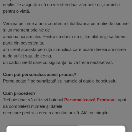
deplin. Te asigurăm că nu vei oferi doar zâmbete ci și amintiri
pentru o viață.
Venirea pe lume a unui copil este întotdeauna un motiv de bucurie
și un moment prielnic de
a aduna noi amintiri. Pentru că dorim să îți fim alături și să facem
parte din povestea ta,
am creat această pernuță simbolică care poate deveni amintirea
ta de suflet sau, de ce nu,
un cadou inedit care cu siguranță nu va trece neobservat.
Cum pot personaliza acest produs?
Perna poate fi personalizată cu numele și datele bebelușului
Cum procedez?
Trebuie doar să utilizezi butonul
Personalizează Produsul
, apoi
să completezi numele și datele
necesare pentru a crea o amintire unică. Atât de simplu!