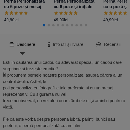
Pernă Personalizată
Pernă Personalizată
Pernă Person
cu 6 poze și mesaj
cu 6 poze și inițiale
cu o poză și 
49,90
lei
49,90
lei
49,90
lei
Descriere
Info util și livrare
Recenzii
Ești în căutarea unui cadou cu adevărat special, un cadou care
surprinde și trezește emoție?
Îți propunem pernele noastre personalizate, asupra cărora ai un
control deplin. Astfel, le
poți personaliza cu fotografiile tale preferate și cu un mesaj
reprezentativ. Cu siguranță nu vei
trece neobservat, nu vei oferi doar zâmbete ci și amintiri pentru o
viață.
Fie că este vorba despre persoana iubită, părinți, bunici sau
prieteni, o pernă personalizată cu amintiri