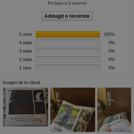
Pe baza a 6 recenzii
Adaugă o recenzie
5 stele
100%
4 stele
0%
3 stele
0%
2 stele
0%
1 stea
0%
Imagini de la clienți