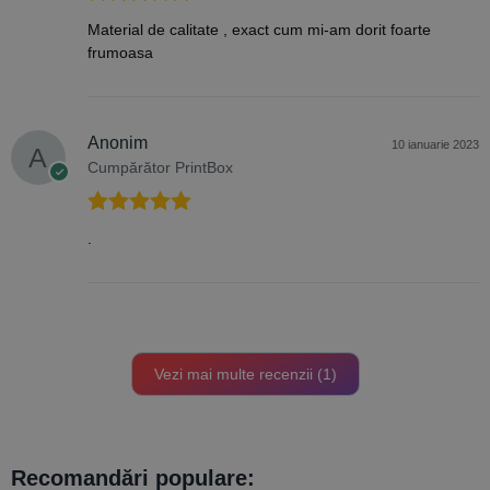
Evaluat la
5
Material de calitate , exact cum mi-am dorit foarte
din 5
frumoasa
Anonim
10 ianuarie 2023
Cumpărător PrintBox
Evaluat la
5
.
din 5
Vezi mai multe recenzii (1)
Recomandări populare: