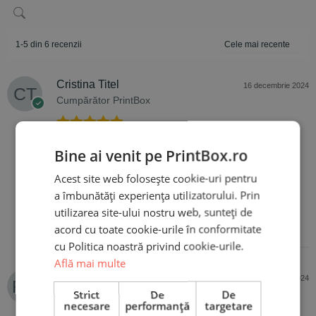
1-5 din 6 recenzii
Cristina Titel
16 decembrie 2024
Cumpărător PrintBox
Evaluat la
5
Recomand cu încredere!Sunt produse de calitate,
Bine ai venit pe PrintBox.ro
din 5
mereu am fost surprinsa plăcut de ce am primit !
Acest site web folosește cookie-uri pentru
a îmbunătăți experiența utilizatorului. Prin
utilizarea site-ului nostru web, sunteți de
acord cu toate cookie-urile în conformitate
cu Politica noastră privind cookie-urile.
Află mai multe
Roberta Rosu
5 iunie 2024
Cumpărător PrintBox
Strict
De
De
necesare
performanță
targetare