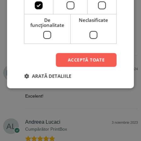
Evaluat la
5
Nu ma asteptam sa iasa asa frumos, imi place foarte
din 5
mult, recomand!
De
Neclasificate
funcţionalitate
ACCEPTĂ TOATE
Daiana Fekete
25 aprilie 2024
ARATĂ DETALIILE
Cumpărător PrintBox
Evaluat la
5
Excelent!
din 5
Andreea Lucaci
3 noiembrie 2023
Cumpărător PrintBox