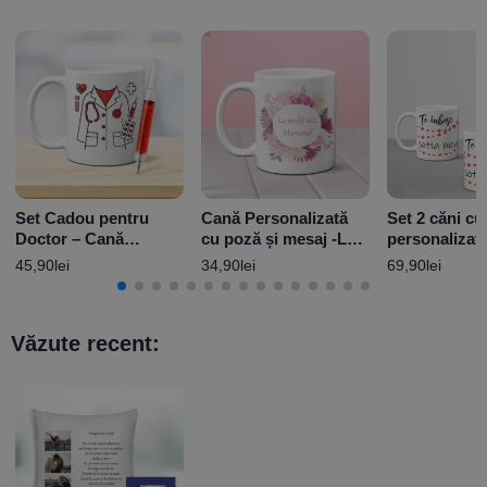
Set Cadou pentru
Cană Personalizată
Set 2 căni cu
Doctor – Cană
cu poză și mesaj -La
personalizat
Personalizată + Pix
mulți ani
– Te iubesc
45,90
lei
34,90
lei
69,90
lei
Seringă
Văzute recent: