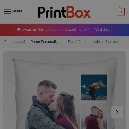
MENIU
0
🚚 Livrare în 48h lucrătoare de la confirmare ✅ –>
Vezi detalii
Prima pagină
Perne Personalizate
Pernă Personalizată cu 3 poze și text
/
/