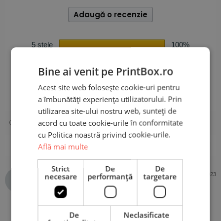
Adaugă o recenzie
5 stele
100%
4 stele
0%
Bine ai venit pe PrintBox.ro
3 stele
0%
2 stele
0%
Acest site web folosește cookie-uri pentru
a îmbunătăți experiența utilizatorului. Prin
1 stea
0%
utilizarea site-ului nostru web, sunteți de
acord cu toate cookie-urile în conformitate
cu Politica noastră privind cookie-urile.
Află mai multe
O recenzie
Strict
De
De
Anonymous
30 mai 2023
necesare
performanță
targetare
Cumpărător PrintBox
Evaluat la
5
De
Neclasificate
Imprimeul e de calitate. Am ramas placut surprinsa de