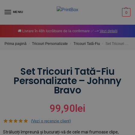
MENIU
0
🚚 Livrare în 48h lucrătoare de la confirmare ✅ –>
Vezi detalii
Prima pagină
Tricouri Personalizate
Tricouri Tată-Fiu
Set Tricouri Tată-Fiu Personalizate – Johnny Bravo
/
/
/
Set Tricouri Tată-Fiu
Personalizate – Johnny
Bravo
99,90
lei
(Vezi o recenzie client)
Străluciți împreună și bucurați-vă de cele mai frumoase clipe,