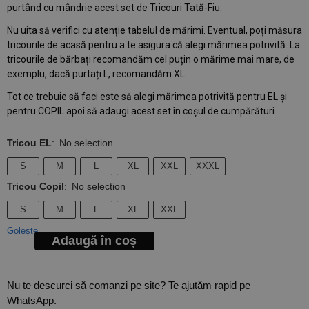
purtând cu mândrie acest set de Tricouri Tată-Fiu.
Nu uita să verifici cu atenție tabelul de mărimi. Eventual, poți măsura
tricourile de acasă pentru a te asigura că alegi mărimea potrivită. La
tricourile de bărbați recomandăm cel puțin o mărime mai mare, de
exemplu, dacă purtați L, recomandăm XL.
Tot ce trebuie să faci este să alegi mărimea potrivită pentru EL și
pentru COPIL apoi să adaugi acest set în coșul de cumpărături.
Tricou EL
:
No selection
S
M
L
XL
XXL
XXXL
Tricou Copil
:
No selection
S
M
L
XL
XXL
Golește
Adaugă în coș
Nu te descurci să comanzi pe site? Te ajutăm rapid pe
WhatsApp.