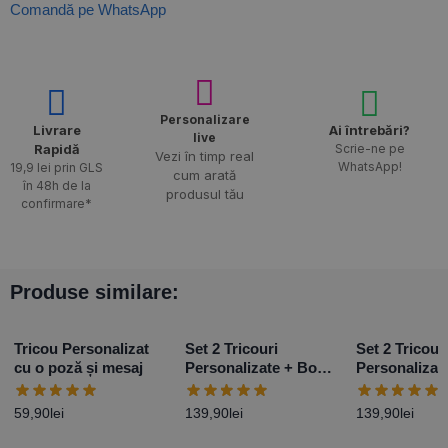
Comandă pe WhatsApp
Personalizare
Livrare
Ai întrebări?
live
Rapidă​
Scrie-ne pe
Vezi în timp real
WhatsApp!
19,9 lei prin GLS
cum arată
în 48h de la
produsul tău
confirmare*
Produse similare:
Tricou Personalizat
Set 2 Tricouri
Set 2 Tricour
cu o poză și mesaj
Personalizate + Body
Personalizat
– Primul Paște Baby
– Primul Paș
Girl
Boy
59,90
lei
139,90
lei
139,90
lei