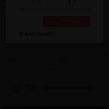
Evaluare
*
0/5
Scrie recenzia ta
ACCEPTĂ TOATE
ARATĂ DETALIILE
Nume
Email
Adaugă poze sau video la recenzia ta