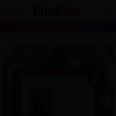
MENIU
0
🚚 Livrare în 48h lucrătoare de la confirmare ✅ –>
Vezi detalii
Prima pagină
Pietre Ardezie Personalizate
Piatră Ardezie Personalizată cu o poză și text – Christmas Spirit
/
/