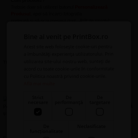
Cum procedez?
Trebuie doar să utilizezi butonul
Personalizează
Produsul
, apoi să încarci fotografia
preferată și să scrii mesajul dorit. Atât de simplu!
Bine ai venit pe PrintBox.ro
Acest site web folosește cookie-uri pentru
Recenzii
a îmbunătăți experiența utilizatorului. Prin
utilizarea site-ului nostru web, sunteți de
There are no reviews yet
acord cu toate cookie-urile în conformitate
Adaugă o recenzie
cu Politica noastră privind cookie-urile.
Află mai multe
Piatră Ardezie
Strict
De
De
necesare
performanță
targetare
Personalizată cu o poză
și text - Christmas Spirit
De
Neclasificate
funcţionalitate