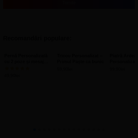
Trimite
Recomandări populare:
Pernă Personalizată
Tricou Personalizat –
Piatră Ardez
cu 2 poze și mesaj
Primul Paște ca bunic
Personalizat
pentru frate
poză și mesaj
59,90
lei
99,90
lei
roșu
49,90
lei