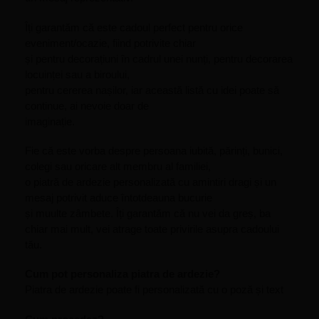
Îți garantăm că este cadoul perfect pentru orice
eveniment/ocazie, fiind potrivite chiar
și pentru decorațiuni în cadrul unei nunți, pentru decorarea
locuinței sau a biroului,
pentru cererea nașilor, iar această listă cu idei poate să
continue, ai nevoie doar de
imaginație.
Fie că este vorba despre persoana iubită, părinți, bunici,
colegi sau oricare alt membru al familiei,
o piatră de ardezie personalizată cu amintiri dragi și un
mesaj potrivit aduce întotdeauna bucurie
și muulte zâmbete. Îți garantăm că nu vei da greș, ba
chiar mai mult, vei atrage toate privirile asupra cadoului
tău.
Cum pot personaliza piatra de ardezie?
Piatra de ardezie poate fi personalizată cu o poză și text