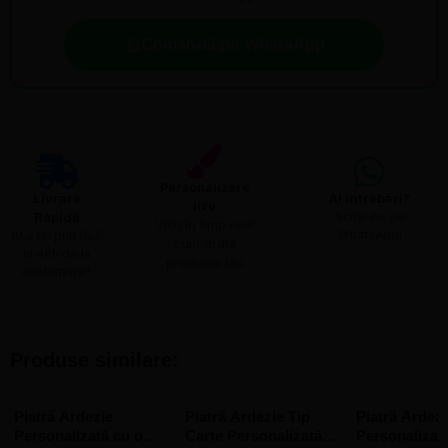
Comandă pe WhatsApp
Personalizare
Livrare
Ai întrebări?
live
Rapidă​
Scrie-ne pe
Vezi în timp real
WhatsApp!
19,9 lei prin GLS
cum arată
în 48h de la
produsul tău
confirmare*
Produse similare:
Piatră Ardezie
Piatră Ardezie Tip
Piatră Ardezi
Personalizată cu o
Carte Personalizată
Personalizat