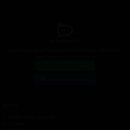
Ai întrebări?
Contactează-ne pe WhatsApp sau Messenger. Răspundem
rapid! Program: L-V 09:00-19:00
Scrie-ne pe WhatsApp
Scrie-ne pe Messenger
Ajutor
Verifică status comandă
Contact
Informații livrare și retur