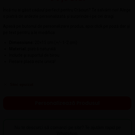
Încă nu ai găsit cadoul perfect pentru Crăciun? Te salvăm noi! Alege
o piatră de ardezie personalizată și surprinde-i pe cei dragi.
Apasă pe butonul de personalizare produs, apoi click pe poză dar și
pe text pentru a le modifica.
Dimensiune:
20×15 cm (+/- 1-2 cm)
Material:
piatră naturală
Include și suportul de birou
Fiecare placă este unică!
Stoc epuizat
Personalizează Produsul
Nu te descurci să comanzi pe site? Te ajutăm rapid pe
WhatsApp.