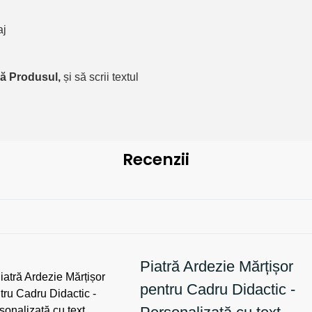
aj
ă Produsul,
și să scrii textul
Recenzii
Piatră Ardezie Mărțișor
pentru Cadru Didactic -