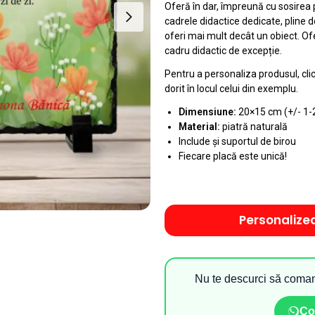
Oferă în dar, împreună cu sosirea p
cadrele didactice dedicate, pline 
oferi mai mult decât un obiect. Ofe
cadru didactic de excepție.
Pentru a personaliza produsul, cli
dorit în locul celui din exemplu.
Dimensiune:
20×15 cm (+/- 1-
Material:
piatră naturală
Include și suportul de birou
Fiecare placă este unică!
Personalize
Nu te descurci să coman
Co