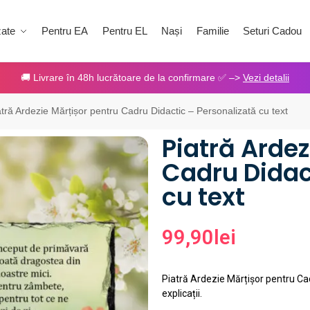
zate
Pentru EA
Pentru EL
Nași
Familie
Seturi Cadou
🚚 Livrare în 48h lucrătoare de la confirmare ✅ –>
Vezi detalii
atră Ardezie Mărțișor pentru Cadru Didactic – Personalizată cu text
Piatră Ardez
Cadru Didac
cu text
99,90
lei
Piatră Ardezie Mărțișor pentru C
explicații.