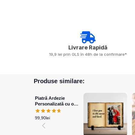
Livrare Rapidă​
19,9 lei prin GLS în 48h de la confirmare*
Produse similare:
Piatră Ardezie
Personalizată cu o
poză și mesaj –
Elegance
99,90
lei