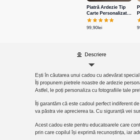
Piatră Ardezie Tip
P
Carte Personalizată
P
cu o poză și mesaj
P
p
99,90
lei
9
Descriere
Ești în căutarea unui cadou cu adevărat special
Îți propunem pietrele noastre de ardezie persona
Astfel, le poți personaliza cu fotografiile tale pr
Îți garantăm că este cadoul perfect indiferent d
va păstra vie aprecierea ta. Cu siguranță vei su
Acest cadou este pentru educatoarele care conte
prin care copilul își exprimă recunoștința, iar a