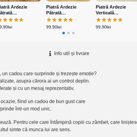
iatră Ardezie
Piatră Ardezie
Piatră Ardezie
ătrată
Pătrată
Verticală
ersonalizată cu 2
Personalizată cu o
Personalizată cu o
oze și mesaj
poză și mesaj –
poză
9,90
lei
99,90
lei
99,90
lei
Absolvire
Info util și livrare
, un cadou care surprinde și trezește emoție?
lizate, asupra cărora ai un control deplin.
eferate și cu un mesaj reprezentativ.
e ocazie, fiind un cadou de bun gust care
rprinde într-un mod unic.
ază. Pentru cele care întâmpină copiii cu zâmbet, care liniștesc
dultul simte că munca lui are sens.