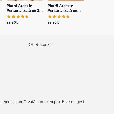
Piatră Ardezie
Piatră Ardezie
Piatră Ardezie
Personalizată cu 3
Personalizată cu
Personalizată
poze – Mesaj pentru
poză și mesaj pentru
poză și mesaj
nași
Diriginte
șef
99,90
lei
99,90
lei
99,90
lei
Recenzii
 emoții, care învață prin exemplu. Este un gest