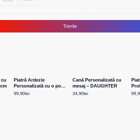
Trimite
 cu
Piatră Ardezie
Cană Personalizată cu
Pia
5cm
Personalizată cu o poză
mesaj – DAUGHTER
Pro
și mesaj – „Pentru cea
Per
99,90
lei
34,90
lei
99,
mai minunată femeie”