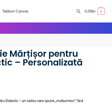
Tablouri Canvas
0,00
lei
0
Caută
ie Mărțișor pentru
tic – Personalizată
adru Didactic – un cadou care spune „mulțumesc” fără