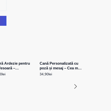
tră Ardezie pentru
Cană Personalizată cu
fesoară –
poză și mesaj – Cea mai
sonalizată cu mesaj
minunată iubită
90
lei
34,90
lei
Pernă Persona
o poză și iniți