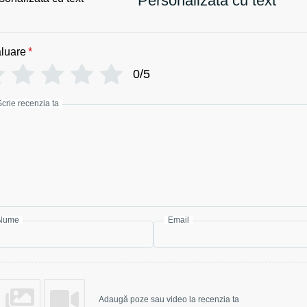
Personalizată cu text
luare
*
0/5
Scrie recenzia ta
Nume
Email
Adaugă poze sau video la recenzia ta