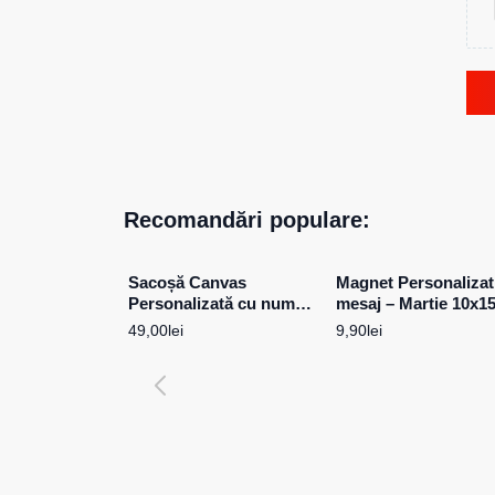
Recomandări populare:
Sacoșă Canvas
Magnet Personalizat
Personalizată cu nume –
mesaj – Martie 10x1
Mamă Fiică Model 1
49,00
lei
9,90
lei