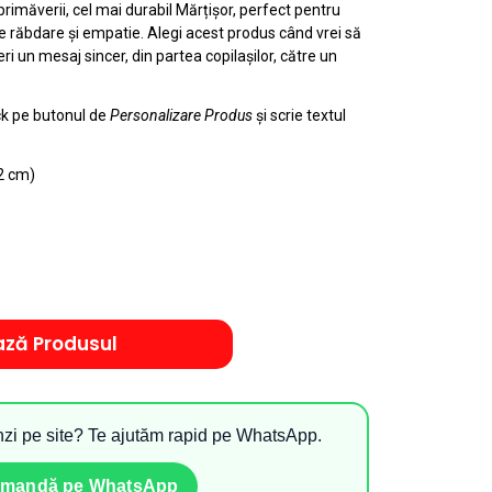
rimăverii, cel mai durabil Mărțișor, perfect pentru
de răbdare și empatie. Alegi acest produs când vrei să
ri un mesaj sincer, din partea copilașilor, către un
ck pe butonul de
Personalizare Produs
și scrie textul
2 cm)
ază Produsul
zi pe site? Te ajutăm rapid pe WhatsApp.
mandă pe WhatsApp