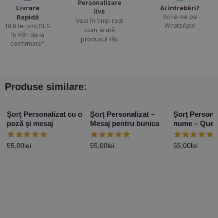
Personalizare
Livrare
Ai întrebări?
live
Rapidă​
Scrie-ne pe
Vezi în timp real
WhatsApp!
19,9 lei prin GLS
cum arată
în 48h de la
produsul tău
confirmare*
Produse similare:
Șorț Personalizat cu o
Șorț Personalizat –
Șorț Persona
poză și mesaj
Mesaj pentru bunica
nume – Que
55,00
lei
55,00
lei
55,00
lei