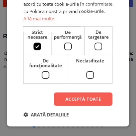
Trimite
acord cu toate cookie-urile în conformitate
cu Politica noastră privind cookie-urile.
Află mai multe
Strict
De
De
Recomandări populare:
necesare
performanță
targetare
Body Personalizat cu
Set 2 căni
Piatră Ardezi
mesaj pentru viitori
personalizate cu poză
Personalizat
De
Neclasificate
bunici
pentru Socrii
– All about 
funcţionalitate
59,90
lei
99,90
lei
69,90
lei
ACCEPTĂ TOATE
ARATĂ DETALIILE