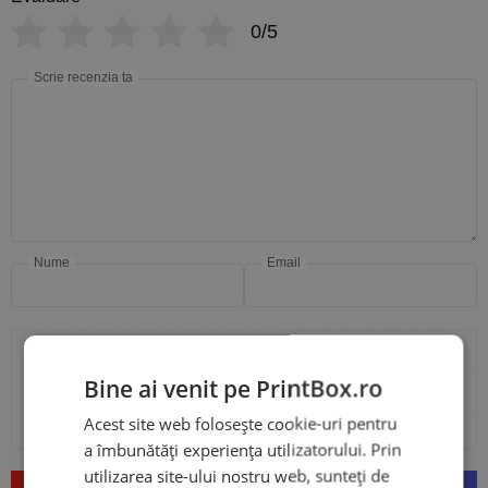
0/5
Scrie recenzia ta
Nume
Email
Bine ai venit pe PrintBox.ro
Adaugă poze sau video la recenzia ta
Acest site web folosește cookie-uri pentru
a îmbunătăți experiența utilizatorului. Prin
utilizarea site-ului nostru web, sunteți de