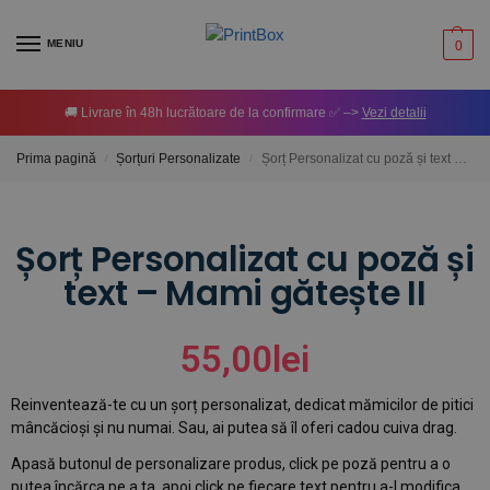
MENIU
0
🚚 Livrare în 48h lucrătoare de la confirmare ✅ –>
Vezi detalii
Prima pagină
Șorțuri Personalizate
Șorț Personalizat cu poză și text – Mami gătește II
/
/
Șorț Personalizat cu poză și
text – Mami gătește II
55,00
lei
Reinventează-te cu un șorț personalizat, dedicat mămicilor de pitici
mâncăcioși și nu numai. Sau, ai putea să îl oferi cadou cuiva drag.
Apasă butonul de personalizare produs, click pe poză pentru a o
putea încărca pe a ta, apoi click pe fiecare text pentru a-l modifica