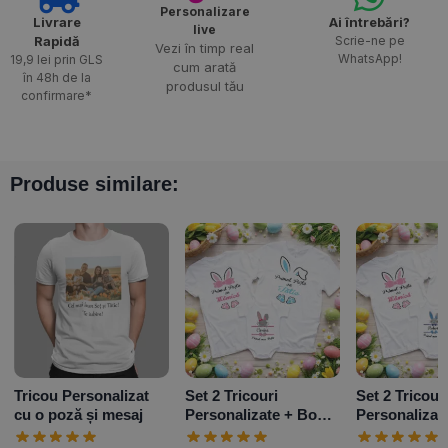
Personalizare
Livrare
Ai întrebări?
live
Rapidă​
Scrie-ne pe
Vezi în timp real
WhatsApp!
19,9 lei prin GLS
cum arată
în 48h de la
produsul tău
confirmare*
Produse similare:
Tricou Personalizat
Set 2 Tricouri
Set 2 Tricour
cu o poză și mesaj
Personalizate + Body
Personalizat
– Primul Paște Baby
– Primul Paș