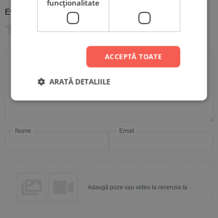
funcţionalitate
Evaluare
*
0/5
Scrie recenzia ta
ACCEPTĂ TOATE
ARATĂ DETALIILE
Nume
Email
Adaugă poze sau video la recenzia ta