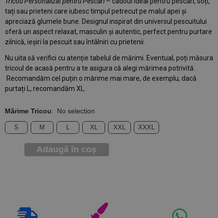
Tricou Personalizat pentru Pescari
– cadoul ideal pentru pescari, soți,
tați sau prieteni care iubesc timpul petrecut pe malul apei și
apreciază glumele bune. Designul inspirat din universul pescuitului
oferă un aspect relaxat, masculin și autentic, perfect pentru purtare
zilnică, ieșiri la pescuit sau întâlniri cu prietenii.
Nu uita să verifici cu atenție tabelul de mărimi. Eventual, poți măsura
tricoul de acasă pentru a te asigura că alegi mărimea potrivită.
Recomandăm cel puțin o mărime mai mare, de exemplu, dacă
purtați L, recomandăm XL.
Mărime Tricou
:
No selection
S
M
L
XL
XXL
XXXL
Adaugă în coș