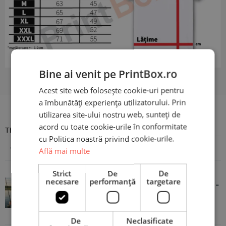
Bine ai venit pe PrintBox.ro
Acest site web folosește cookie-uri pentru
a îmbunătăți experiența utilizatorului. Prin
Recenzii
utilizarea site-ului nostru web, sunteți de
acord cu toate cookie-urile în conformitate
There are no reviews yet
cu Politica noastră privind cookie-urile.
Adaugă o recenzie
Află mai multe
Strict
De
De
necesare
performanță
targetare
Tricou Personalizat pentru Pescari -
Captură
De
Neclasificate