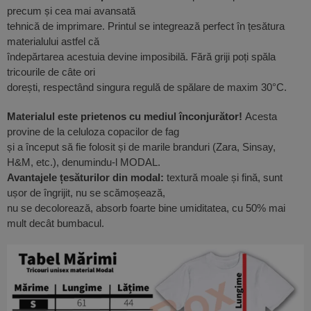
precum și cea mai avansată
tehnică de imprimare. Printul se integrează perfect în țesătura
materialului astfel că
îndepărtarea acestuia devine imposibilă. Fără griji poți spăla
tricourile de câte ori
dorești, respectând singura regulă de spălare de maxim 30°C.
Materialul este prietenos cu mediul înconjurător!
Acesta
provine de la celuloza copacilor de fag
și a început să fie folosit și de marile branduri (Zara, Sinsay,
H&M, etc.), denumindu-l MODAL.
Avantajele țesăturilor din modal:
textură moale și fină, sunt
ușor de îngrijit, nu se scămoșează,
nu se decolorează, absorb foarte bine umiditatea, cu 50% mai
mult decât bumbacul.