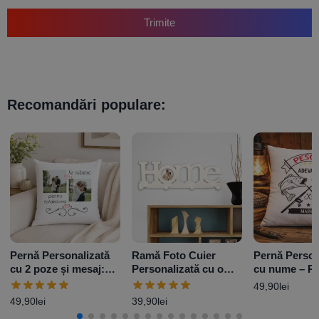
Trimite
Recomandări populare:
Pernă Personalizată
Ramă Foto Cuier
Pernă Person
cu 2 poze și mesaj:
Personalizată cu o
cu nume – P
„Te Iubesc”
poză -Home
adevărat
49,90
lei
49,90
lei
39,90
lei