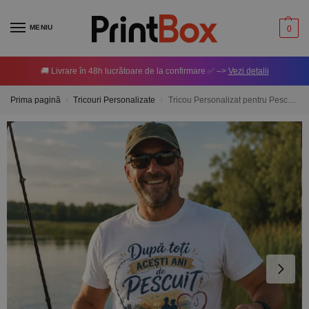
MENIU
0
🚚 Livrare în 48h lucrătoare de la confirmare ✅ –>
Vezi detalii
Prima pagină
Tricouri Personalizate
Tricou Personalizat pentru Pescari – Captură
/
/