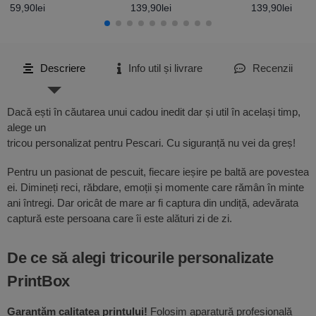
Girl
Boy
59,90
lei
139,90
lei
139,90
lei
Descriere
Info util și livrare
Recenzii
Dacă ești în căutarea unui cadou inedit dar și util în același timp,
alege un
tricou personalizat pentru Pescari. Cu siguranță nu vei da greș!
Pentru un pasionat de pescuit, fiecare ieșire pe baltă are povestea
ei. Dimineți reci, răbdare, emoții și momente care rămân în minte
ani întregi. Dar oricât de mare ar fi captura din undiță, adevărata
captură este persoana care îi este alături zi de zi.
De ce să alegi tricourile personalizate
PrintBox
Garantăm calitatea printului!
Folosim aparatură profesională