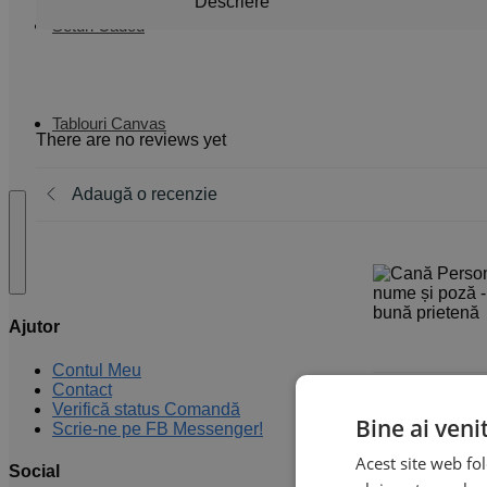
Descriere
Seturi Cadou
Tablouri Canvas
There are no reviews yet
Adaugă o recenzie
Ajutor
Contul Meu
Contact
Evaluare
*
Verifică status Comandă
Bine ai veni
Scrie-ne pe FB Messenger!
Acest site web fol
Social
Scrie recenzia 