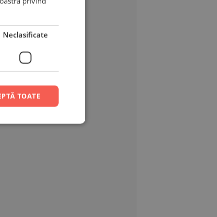
noastră privind
Neclasificate
EPTĂ TOATE