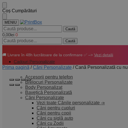
Coș Cumpărături
MENIU
Caută
0,00
lei
0
Caută
🚚 Livrare în 48h lucrătoare de la confirmare ✅ –>
Vezi detalii
Cadouri Personalizate
Prima pagină
/
Căni Personalizate
/
Cană Personalizată cu nu
Accesorii pentru telefon
Brelocuri Personalizate
Body Personalizat
Bavețică Personalizată
Căni Personalizate
Vezi toate Cănile personalizate -»
Căni pentru cupluri
Căni pentru copii
Căni cu siglă auto
Căni cu Zodii