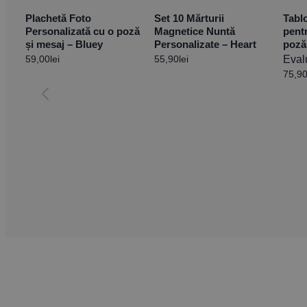
Plachetă Foto
Set 10 Mărturii
Tabl
Personalizată cu o poză
Magnetice Nuntă
pent
și mesaj – Bluey
Personalizate – Heart
poză
59,00
lei
55,90
lei
Eval
75,9