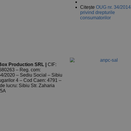
ANPC
Citește
OUG nr. 34/2014
privind drepturile
consumatorilor
 Box Production SRL |
CIF:
80263 – Reg. com:
4/2020 – Sediu Social – Sibiu
lugarilor 4 – Cod Caen: 4791 –
de lucru: Sibiu Str. Zaharia
35A