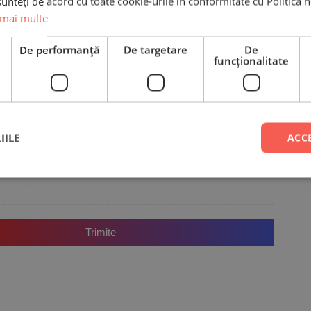
unteți de acord cu toate cookie-urile în conformitate cu Politica 
 mai multe
e
De performanță
De targetare
De
funcţionalitate
Email
IILE
ACC
Adaugă poze sau video la recenzia ta
Trimite