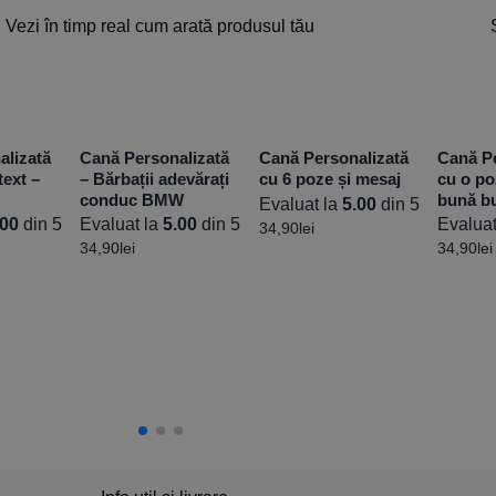
Vezi în timp real cum arată produsul tău
alizată
Cană Personalizată
Cană Personalizată
Cană Pe
text –
– Bărbații adevărați
cu 6 poze și mesaj
cu o po
conduc BMW
bună b
Evaluat la
5.00
din 5
.00
din 5
Evaluat la
5.00
din 5
Evaluat
34,90
lei
34,90
lei
34,90
lei