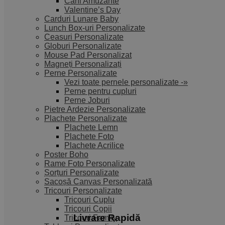
Căni Amuzante
Valentine’s Day
Carduri Lunare Baby
Lunch Box-uri Personalizate
Ceasuri Personalizate
Globuri Personalizate
Mouse Pad Personalizat
Magneți Personalizați
Perne Personalizate
Vezi toate pernele personalizate -»
Perne pentru cupluri
Perne Joburi
Pietre Ardezie Personalizate
Plachete Personalizate
Plachete Lemn
Plachete Foto
Plachete Acrilice
Poster Boho
Rame Foto Personalizate
Șorțuri Personalizate
Sacoșă Canvas Personalizată
Tricouri Personalizate
Tricouri Cuplu
Tricouri Copii
Livrare Rapidă​
Tricouri Family