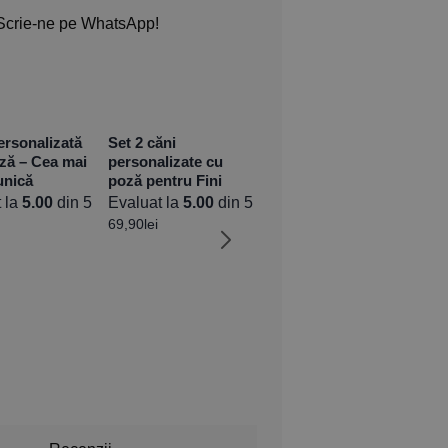
Scrie-ne pe WhatsApp!
rsonalizată
Set 2 căni
ză – Cea mai
personalizate cu
unică
poză pentru Fini
 la
5.00
din 5
Evaluat la
5.00
din 5
69,90
lei
Cană Personalizată
Ca
– Bărbații adevărați
Na
conduc Audi
Ev
Evaluat la
5.00
din 5
34
34,90
lei