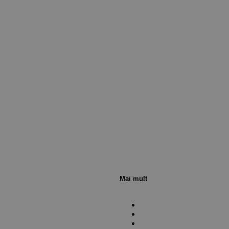
Mai mult
Verifică status comandă
Politica de confidențialit
Contact
Politica de Cookies
Informații livrare și retur
Termeni și condiții