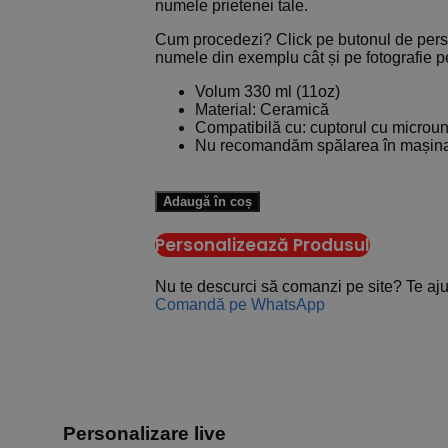
numele prietenei tale.
Cum procedezi? Click pe butonul de perso
numele din exemplu cât și pe fotografie pe
Volum 330 ml (11oz)
Material: Ceramică
Compatibilă cu: cuptorul cu microu
Nu recomandăm spălarea în mașina
Adaugă în coș
Personalizează Produsul
Nu te descurci să comanzi pe site? Te a
Comandă pe WhatsApp
Personalizare live