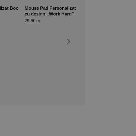
lizat Boo
Mouse Pad Personalizat
cu design „Work Hard”
29,90
lei
Set Tricouri Tată-Fiu
Personalizate –
GENTLEMAN
99,90
lei