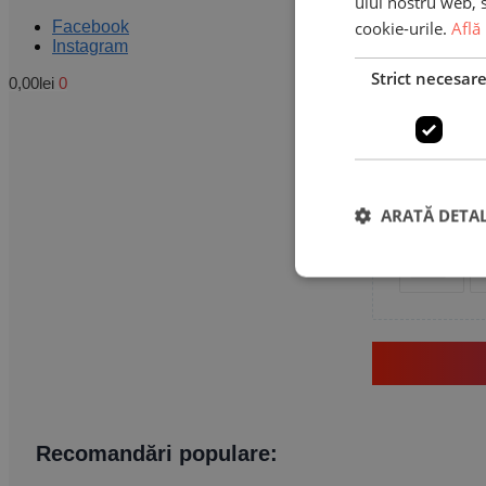
ului nostru web, s
cookie-urile.
Află
Facebook
Instagram
Strict necesar
0,00
lei
0
Nume
ARATĂ DETAL
Recomandări populare: