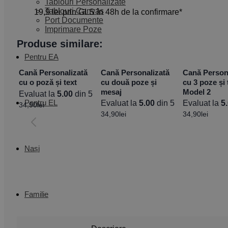
Tablouri Personalizate
Tablouri Canvas
19,9 lei prin GLS în 48h de la confirmare*
Port Documente
Imprimare Poze
Produse similare:
Pentru EA
Cană Personalizată
Cană Personalizată
Cană Person
cu o poză și text
cu două poze și
cu 3 poze și 
mesaj
Model 2
Evaluat la
5.00
din 5
Pentru EL
Evaluat la
5.00
din 5
Evaluat la
5
34,90
lei
34,90
lei
34,90
lei
Nași
Familie