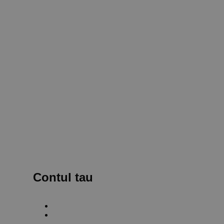
Contul tau
ate
Creaza un cont
Autentificare