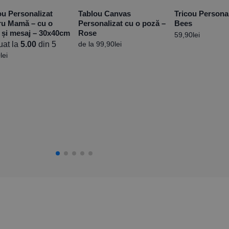
ou Personalizat
Tablou Canvas
Tricou Persona
ru Mamă – cu o
Personalizat cu o poză –
Bees
 și mesaj – 30x40cm
Rose
59,90
lei
uat la
5.00
din 5
de la
99,90
lei
0
lei