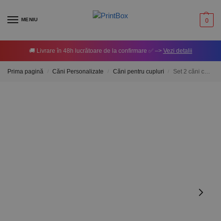
MENIU
0
🚚 Livrare în 48h lucrătoare de la confirmare ✅ –>
Vezi detalii
Prima pagină
Căni Personalizate
Căni pentru cupluri
Set 2 căni cuplu personalizate cu poză – Te iubesc
/
/
/