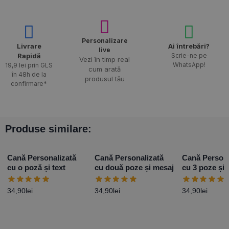
Personalizare
Livrare
Ai întrebări?
live
Rapidă​
Scrie-ne pe
Vezi în timp real
WhatsApp!
19,9 lei prin GLS
cum arată
în 48h de la
produsul tău
confirmare*
Produse similare:
Cană Personalizată
Cană Personalizată
Cană Persona
cu o poză și text
cu două poze și mesaj
cu 3 poze și 
Model 2
34,90
lei
34,90
lei
34,90
lei