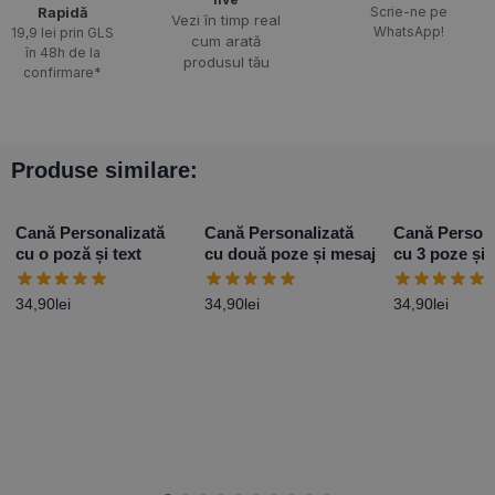
Rapidă​
Scrie-ne pe
Vezi în timp real
WhatsApp!
19,9 lei prin GLS
cum arată
în 48h de la
produsul tău
confirmare*
Produse similare:
Cană Personalizată
Cană Personalizată
Cană Persona
cu o poză și text
cu două poze și mesaj
cu 3 poze și 
Model 2
34,90
lei
34,90
lei
34,90
lei