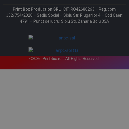
Print Box Production SRL |
CIF: RO42680263 – Reg. com:
J32/754/2020 – Sediu Social – Sibiu Str. Plugarilor 4 – Cod Caen:
4791 – Punct de lucru: Sibiu Str. Zaharia Boiu 35A
©2026. PrintBox.ro – All Rights Reserved.