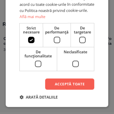
acord cu toate cookie-urile în conformitate
cu Politica noastră privind cookie-urile.
Află mai multe
Recomandări populare:
Strict
De
De
necesare
performanță
targetare
Cană Personalizată
Piatră Ardezie Pătrată
Plachetă Fot
cu mesaj –
Personalizată cu
Personalizat
Graduation
mesaj pentru
și mesaj pen
34,90
lei
59,00
lei
De
Neclasificate
Profesor
Educatoare
99,90
lei
funcţionalitate
ACCEPTĂ TOATE
ARATĂ DETALIILE