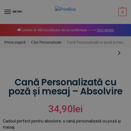
MENIU
0
🚚 Livrare în 48h lucrătoare de la confirmare ✅ –>
Vezi detalii
Prima pagină
Căni Personalizate
Cană Personalizată cu poză și mesaj – Absolvire
/
/
Cană Personalizată cu
poză și mesaj – Absolvire
34,90
lei
Cadoul perfect pentru absolvire, o cană personalizată cu poză și
mesaj.