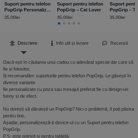
Suport pentru telefon
Suport pentru telefon
Suport pentr
PopGrip Personalizat
PopGrip – Cat Lover
PopGrip – Ti
cu poză
35,00
lei
35,00
lei
35,00
lei
Descriere
Info util și livrare
Recenzii
Dacă ești în căutarea unui cadou cu adevărat special dar care să
fie și folositor,
îți recomandăm suporturile pentru telefon PopGrip. Le găsești în
diverse variante
fie personalizate cu poza sau mesajul preferat fie cu design-uri
funny și de efect.
Nu dorești să dăruiești un PopGrip? Nici o problemă, îl poți păstra
pentru tine.
Așadar, personalizează-ți device-ul cu un Suport pentru telefon
PopGrip.
P.S: este potrivit și pentru tabletă.