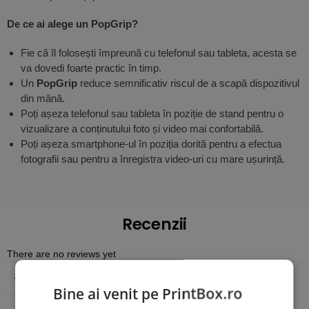
De ce ai alege un PopGrip?
Fie că îl folosești împreună cu telefonul sau tableta, acesta se
va dovedi foarte practic în timp.
Un
PopGrip
reduce semnificativ riscul de a scapă dispozitivul
din mână.
Poți așeza telefonul sau tableta în poziție de stand pentru o
vizualizare a conținutului foto și video mai confortabilă.
Poți așeza smartphone-ul în poziția dorită pentru a efectua
fotografii sau pentru a înregistra video-uri cu mare ușurință.
Recenzii
There are no reviews yet
Adaugă o recenzie
Bine ai venit pe PrintBox.ro