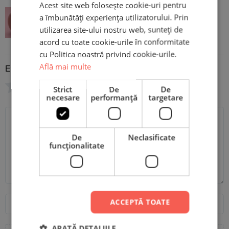
Acest site web folosește cookie-uri pentru
Suport pentru telefon PopGrip -
a îmbunătăți experiența utilizatorului. Prin
utilizarea site-ului nostru web, sunteți de
Book Lover
acord cu toate cookie-urile în conformitate
cu Politica noastră privind cookie-urile.
Află mai multe
Evaluare
*
0/5
Strict
De
De
necesare
performanță
targetare
Scrie recenzia ta
De
Neclasificate
funcţionalitate
Nume
Email
ACCEPTĂ TOATE
ARATĂ DETALIILE