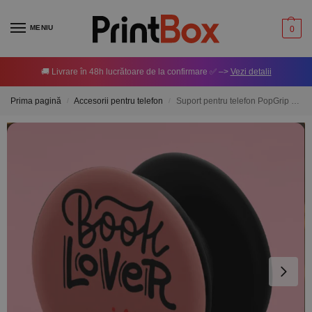
MENIU
0
🚚 Livrare în 48h lucrătoare de la confirmare ✅ –>
Vezi detalii
Prima pagină
Accesorii pentru telefon
Suport pentru telefon PopGrip – Book Lover
/
/