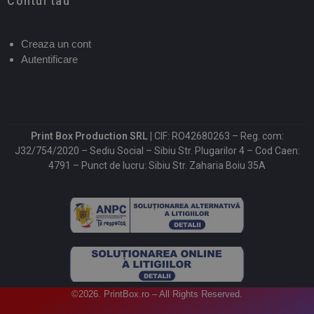
Contul tau
Creaza un cont
Autentificare
Print Box Production SRL |
CIF: RO42680263 – Reg. com:
J32/754/2020 – Sediu Social – Sibiu Str. Plugarilor 4 – Cod Caen:
4791 – Punct de lucru: Sibiu Str. Zaharia Boiu 35A
©2026. PrintBox.ro – All Rights Reserved.