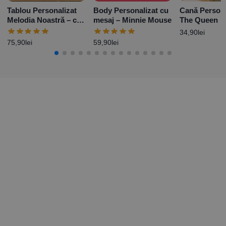
Tablou Personalizat
Body Personalizat cu
Cană Persona
Melodia Noastră – cu
mesaj – Minnie Mouse
The Queen
6 poze și nume
34,90
lei
75,90
lei
59,90
lei