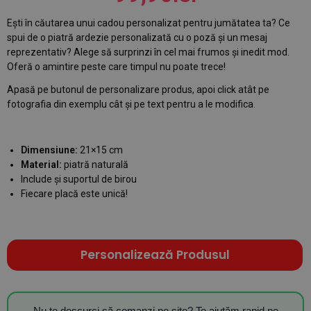
Ești în căutarea unui cadou personalizat pentru jumătatea ta? Ce
spui de o piatră ardezie personalizată cu o poză și un mesaj
reprezentativ? Alege să surprinzi în cel mai frumos și inedit mod.
Oferă o amintire peste care timpul nu poate trece!
Apasă pe butonul de personalizare produs, apoi click atât pe
fotografia din exemplu cât și pe text pentru a le modifica.
Dimensiune:
21×15 cm
Material:
piatră naturală
Include și suportul de birou
Fiecare placă este unică!
Personalizează Produsul
Nu te descurci să comanzi pe site? Te ajutăm rapid pe