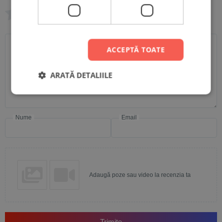
0/5
Scrie recenzia ta
ACCEPTĂ TOATE
ARATĂ DETALIILE
Nume
Email
Adaugă poze sau video la recenzia ta
Trimite