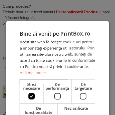
Cum procedez?
Trebuie doar să utilizezi butonul
Personalizează Produsul
, apoi
să încarci fotografia
preferată și să scrii mesajul dorit. Atât de simplu!
Bine ai venit pe PrintBox.ro
Acest site web folosește cookie-uri pentru
Recenzii
a îmbunătăți experiența utilizatorului. Prin
utilizarea site-ului nostru web, sunteți de
There are no reviews yet
acord cu toate cookie-urile în conformitate
cu Politica noastră privind cookie-urile.
Adaugă o recenzie
Află mai multe
Strict
De
De
Piatră Ardezie Personalizată cu o
necesare
performanță
targetare
poză și mesaj - Loving you
De
Neclasificate
funcţionalitate
Evaluare
*