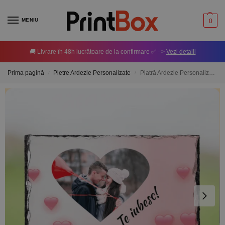
MENIU
0
🚚 Livrare în 48h lucrătoare de la confirmare ✅ –>
Vezi detalii
Prima pagină
Pietre Ardezie Personalizate
Piatră Ardezie Personalizată cu o poză și mesaj – Loving you
/
/