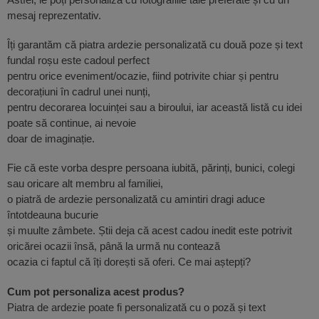
mesaj reprezentativ.
Îți garantăm că piatra ardezie personalizată cu două poze și text
fundal roșu este cadoul perfect
pentru orice eveniment/ocazie, fiind potrivite chiar și pentru
decorațiuni în cadrul unei nunți,
pentru decorarea locuinței sau a biroului, iar această listă cu idei
poate să continue, ai nevoie
doar de imaginație.
Fie că este vorba despre persoana iubită, părinți, bunici, colegi
sau oricare alt membru al familiei,
o piatră de ardezie personalizată cu amintiri dragi aduce
întotdeauna bucurie
și muulte zâmbete. Știi deja că acest cadou inedit este potrivit
oricărei ocazii însă, până la urmă nu contează
ocazia ci faptul că îți dorești să oferi. Ce mai aștepți?
Cum pot personaliza acest produs?
Piatra de ardezie poate fi personalizată cu o poză și text