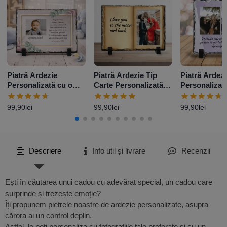
Piatră Ardezie
Piatră Ardezie Tip
Piatră Ardezi
Personalizată cu o
Carte Personalizată
Personalizat
poză și mesaj –
cu o poză și mesaj
poze și mesa
Elegance
99,90
lei
99,90
lei
99,90
lei
Descriere
Info util și livrare
Recenzii
Ești în căutarea unui cadou cu adevărat special, un cadou care
surprinde și trezește emoție?
Îți propunem pietrele noastre de ardezie personalizate, asupra
cărora ai un control deplin.
Astfel, le poți personaliza cu fotografiile tale preferate și cu un