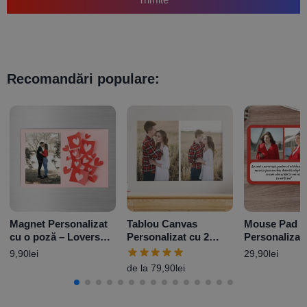
Recomandări populare:
Magnet Personalizat
Tablou Canvas
Mouse Pad
cu o poză – Lovers
Personalizat cu 2
Personalizat
10x15cm
poze
poze și text 
9,90
lei
29,90
lei
roșu
de la
79,90
lei