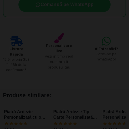
Comandă pe WhatsApp
Personalizare
Livrare
Ai întrebări?
live
Rapidă​
Scrie-ne pe
Vezi în timp real
WhatsApp!
19,9 lei prin GLS
cum arată
în 48h de la
produsul tău
confirmare*
Produse similare:
Piatră Ardezie
Piatră Ardezie Tip
Piatră Ardezi
Personalizată cu o
Carte Personalizată
Personalizat
poză și mesaj –
cu o poză și mesaj
poze și mesa
Elegance