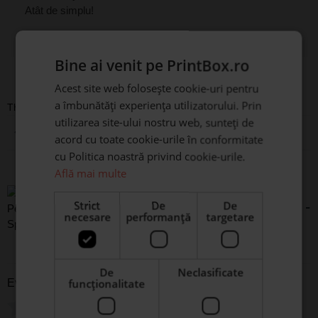
Atât de simplu!
Bine ai venit pe PrintBox.ro
Recenzii
Acest site web folosește cookie-uri pentru
a îmbunătăți experiența utilizatorului. Prin
There are no reviews yet
utilizarea site-ului nostru web, sunteți de
Adaugă o recenzie
acord cu toate cookie-urile în conformitate
cu Politica noastră privind cookie-urile.
Află mai multe
Piatră Ardezie Pătrată
Personalizată cu mesaj -
Strict
De
De
necesare
performanță
targetare
Spring
De
Neclasificate
funcţionalitate
Evaluare
*
0/5