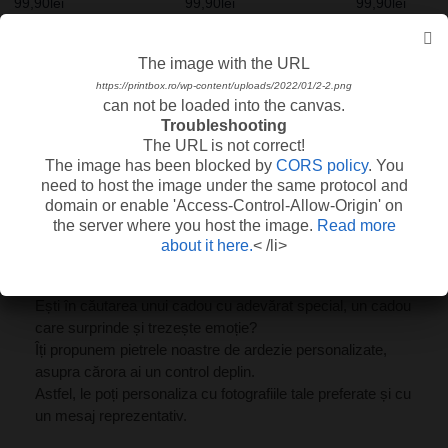
99,90
lei
99,90
lei
99,90
lei
The image with the URL
The image with the URL
https://printbox.ro/wp-content/uploads/2022/02/fundal-ardezie-spring.png
https://printbox.ro/wp-content/uploads/2022/01/2-2.png
can not be loaded into the canvas.
can not be loaded into the canvas.
Troubleshooting
Troubleshooting
The URL is not correct!
The URL is not correct!
The image has been blocked by
The image has been blocked by
CORS policy
CORS policy
. You
. You
need to host the image under the same protocol and
need to host the image under the same protocol and
domain or enable 'Access-Control-Allow-Origin' on
domain or enable 'Access-Control-Allow-Origin' on
the server where you host the image.
the server where you host the image.
Read more
Read more
Descriere
Info util și livrare
Recenzii
about it here.
about it here.
< /li>
< /li>
Ești în căutarea unui cadou cu adevărat special, un cadou
care surprinde și trezește emoție?
Îți propunem pietrele noastre de ardezie personalizate,
asupra cărora ai un control deplin.
Astfel, le poți personaliza cu fotografiile tale preferate și cu
un mesaj reprezentativ.