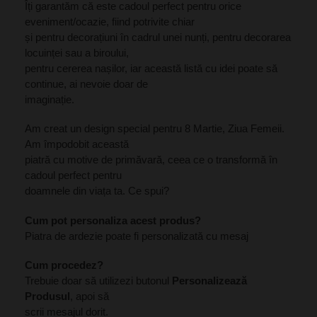
Îți garantăm că este cadoul perfect pentru orice
eveniment/ocazie, fiind potrivite chiar
și pentru decorațiuni în cadrul unei nunți, pentru decorarea
locuinței sau a biroului,
pentru cererea nașilor, iar această listă cu idei poate să
continue, ai nevoie doar de
imaginație.
Am creat un design special pentru 8 Martie, Ziua Femeii.
Am împodobit această
piatră cu motive de primăvară, ceea ce o transformă în
cadoul perfect pentru
doamnele din viața ta. Ce spui?
Cum pot personaliza acest produs?
Piatra de ardezie poate fi personalizată cu mesaj
Cum procedez?
Trebuie doar să utilizezi butonul
Personalizează
Produsul
, apoi să
scrii mesajul dorit.