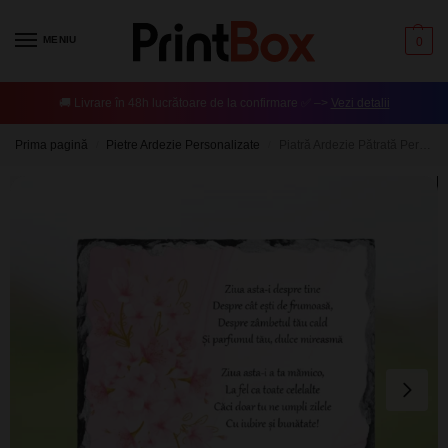
MENIU
0
🚚 Livrare în 48h lucrătoare de la confirmare ✅ –>
Vezi detalii
Prima pagină
Pietre Ardezie Personalizate
Piatră Ardezie Pătrată Personalizată cu mesaj – Spring
/
/