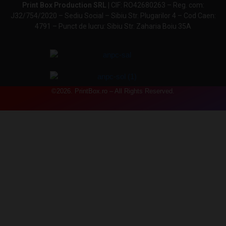
Print Box Production SRL |
CIF: RO42680263 – Reg. com:
J32/754/2020 – Sediu Social – Sibiu Str. Plugarilor 4 – Cod Caen:
4791 – Punct de lucru: Sibiu Str. Zaharia Boiu 35A
©2026. PrintBox.ro – All Rights Reserved.