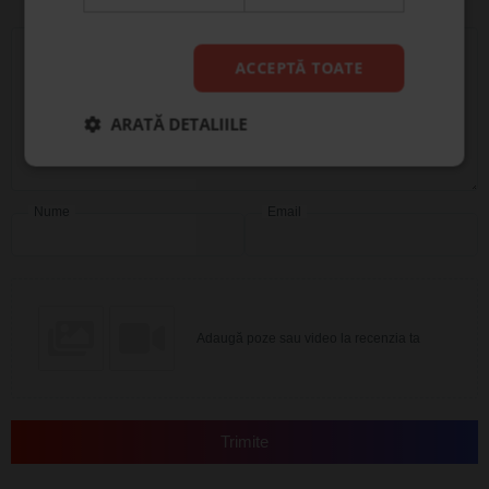
Scrie recenzia ta
ACCEPTĂ TOATE
ARATĂ DETALIILE
Nume
Email
Adaugă poze sau video la recenzia ta
Trimite