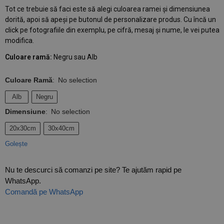
Tot ce trebuie să faci este să alegi culoarea ramei și dimensiunea
dorită, apoi să apeși pe butonul de personalizare produs. Cu încă un
click pe fotografiile din exemplu, pe cifră, mesaj și nume, le vei putea
modifica.
Culoare ramă:
Negru sau Alb
Culoare Ramă
:
No selection
Alb
Negru
Dimensiune
:
No selection
20x30cm
30x40cm
Golește
Nu te descurci să comanzi pe site? Te ajutăm rapid pe
WhatsApp.
Comandă pe WhatsApp