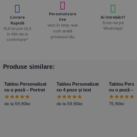
Personalizare
Livrare
Ai întrebări?
live
Rapidă​
Scrie-ne pe
Vezi în timp real
WhatsApp!
19,9 lei prin GLS
cum arată
în 48h de la
produsul tău
confirmare*
Produse similare:
Tablou Personalizat
Tablou Personalizat
Tablou Perso
cu o poză – Portret
cu 4 poze și text
cu o poză – 
minunat
de la
59,90
lei
de la
59,90
lei
75,90
lei