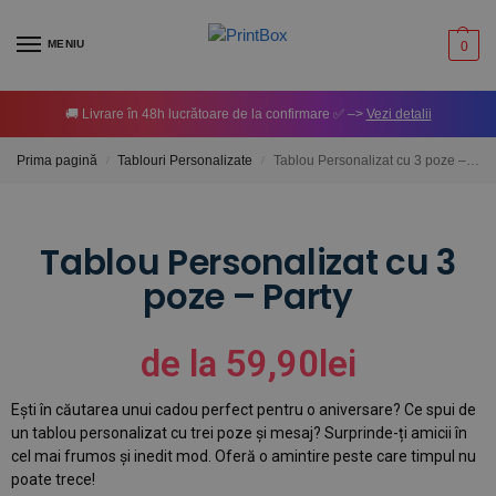
MENIU
0
🚚 Livrare în 48h lucrătoare de la confirmare ✅ –>
Vezi detalii
Prima pagină
Tablouri Personalizate
Tablou Personalizat cu 3 poze – Party
/
/
Tablou Personalizat cu 3
poze – Party
de la
59,90
lei
Ești în căutarea unui cadou perfect pentru o aniversare? Ce spui de
un tablou personalizat cu trei poze și mesaj? Surprinde-ți amicii în
cel mai frumos și inedit mod. Oferă o amintire peste care timpul nu
poate trece!