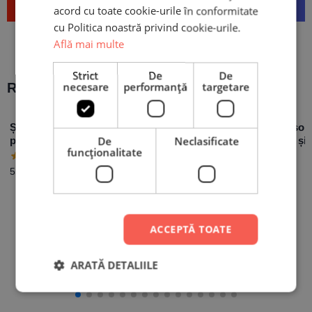
Trimite
acord cu toate cookie-urile în conformitate
cu Politica noastră privind cookie-urile.
Află mai multe
Strict
De
De
Recomandări populare:
necesare
performanță
targetare
Șorț Personalizat cu o
Tablou Personalizat
Cană Persona
poză și mesaj
De
cu 3 poze și mesaj –
Neclasificate
cu o poză și 
funcţionalitate
Family
Floral Frame
34,90
lei
55,00
lei
de la
59,90
lei
ACCEPTĂ TOATE
ARATĂ DETALIILE