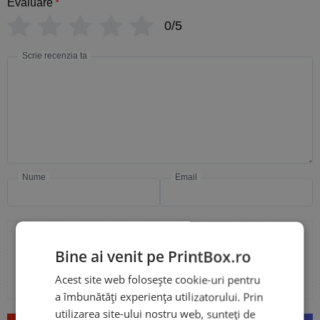
Evaluare
*
0/5
Scrie recenzia ta
Nume
Email
Bine ai venit pe PrintBox.ro
Adaugă poze sau video la recenzia ta
Acest site web folosește cookie-uri pentru
a îmbunătăți experiența utilizatorului. Prin
utilizarea site-ului nostru web, sunteți de