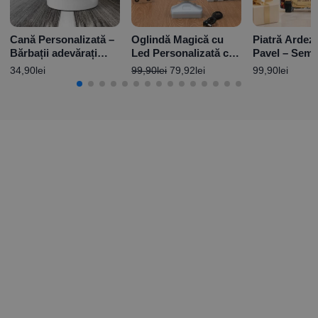
Cană Personalizată –
Oglindă Magică cu
Piatră Ardez
Bărbații adevărați
Led Personalizată cu
Pavel – Semni
conduc Chevrolet
poză și mesaj -
Numelui
34,90
lei
99,90
lei
79,92
lei
99,90
lei
Aniversare