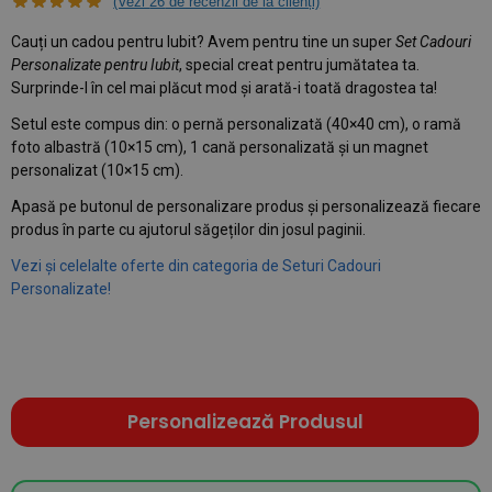
(Vezi
26
de recenzii de la clienți)
Cauți un cadou pentru Iubit? Avem pentru tine un super
Set Cadouri
Personalizate pentru Iubit
, special creat pentru jumătatea ta.
Surprinde-l în cel mai plăcut mod și arată-i toată dragostea ta!
Setul este compus din: o pernă personalizată (40×40 cm), o ramă
foto albastră (10×15 cm), 1 cană personalizată și un magnet
personalizat (10×15 cm).
Apasă pe butonul de personalizare produs și personalizează fiecare
produs în parte cu ajutorul săgeților din josul paginii.
Vezi și celelalte oferte din categoria de Seturi Cadouri
Personalizate!
Personalizează Produsul