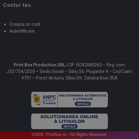
Contul tau
Creaza un cont
Autentificare
Print Box Production SRL |
CIF: RO42680263 – Reg. com:
J32/754/2020 – Sediu Social – Sibiu Str. Plugarilor 4 – Cod Caen:
4791 – Punct de lucru: Sibiu Str. Zaharia Boiu 35A
©2026. PrintBox.ro – All Rights Reserved.