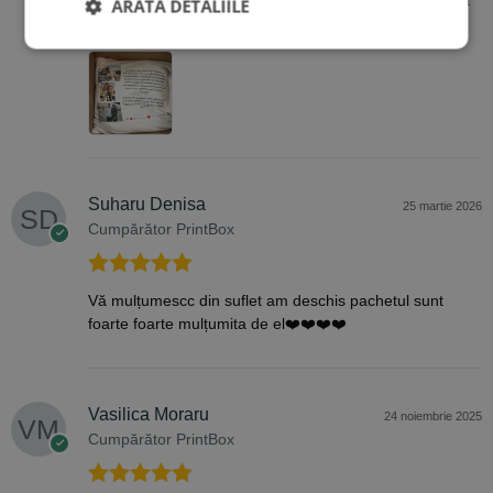
ARATĂ DETALIILE
minunăție! ❤️🥹
Suharu Denisa
25 martie 2026
Cumpărător PrintBox
Evaluat la
5
Vă mulțumescc din suflet am deschis pachetul sunt
din 5
foarte foarte mulțumita de el❤️❤️❤️❤️
Vasilica Moraru
24 noiembrie 2025
Cumpărător PrintBox