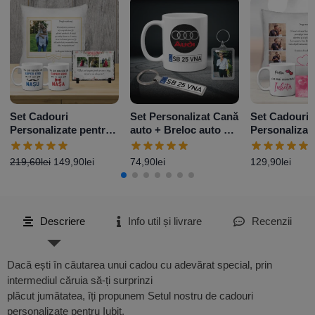
Set Cadouri
Set Personalizat Cană
Set Cadouri
Personalizate pentru
auto + Breloc auto +
Personalizat
Nași
Breloc foto
Iubită
219,60
lei
149,90
lei
74,90
lei
129,90
lei
Descriere
Info util și livrare
Recenzii
Dacă ești în căutarea unui cadou cu adevărat special, prin
intermediul căruia să-ți surprinzi
plăcut jumătatea, îți propunem Setul nostru de cadouri
personalizate pentru Iubit.