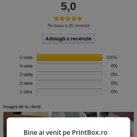
5,0
Pe baza a 26 recenzii
Adaugă o recenzie
5 stele
100%
4 stele
0%
3 stele
0%
2 stele
0%
1 stea
0%
Imagini de la clienți
Bine ai venit pe PrintBox.ro