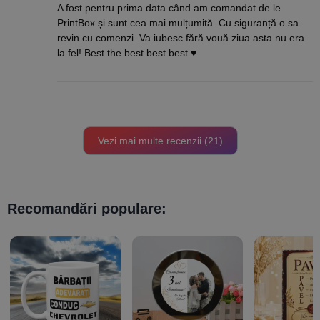
Evaluat la
5
A fost pentru prima data când am comandat de le
din 5
PrintBox și sunt cea mai mulțumită. Cu siguranță o sa
revin cu comenzi. Va iubesc fără vouă ziua asta nu era
la fel! Best the best best best ♥️
Vezi mai multe recenzii (21)
Recomandări populare: