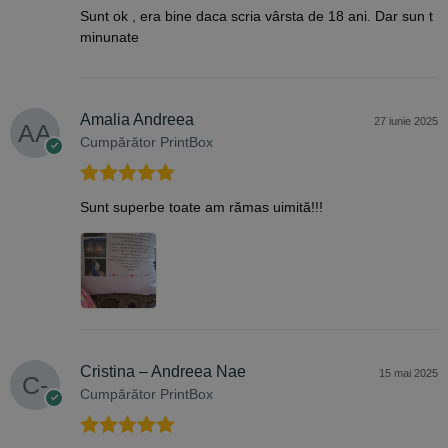
Evaluat la
5
Sunt ok , era bine daca scria vârsta de 18 ani. Dar sun t
din 5
minunate
Amalia Andreea
27 iunie 2025
Cumpărător PrintBox
Evaluat la
5
Sunt superbe toate am rămas uimită!!!
din 5
Cristina – Andreea Nae
15 mai 2025
Cumpărător PrintBox