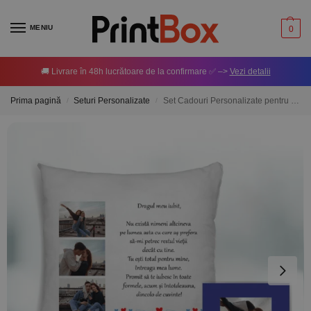
MENIU
0
🚚 Livrare în 48h lucrătoare de la confirmare ✅ –>
Vezi detalii
Prima pagină
Seturi Personalizate
Set Cadouri Personalizate pentru Iubit
/
/