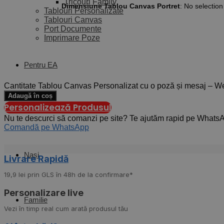
Tricouri Family
Dimensiune Tablou Canvas Portret
:
No selection
Tablouri Personalizate
Tablouri Canvas
Port Documente
Imprimare Poze
Pentru EA
Cantitate Tablou Canvas Personalizat cu o poză și mesaj – We
Adaugă în coș
Personalizează Produsul
Pentru EL
Nu te descurci să comanzi pe site? Te ajutăm rapid pe Whats
Comandă pe WhatsApp
Nași
Livrare Rapidă​
19,9 lei prin GLS în 48h de la confirmare*
Personalizare live
Familie
Vezi în timp real cum arată produsul tău