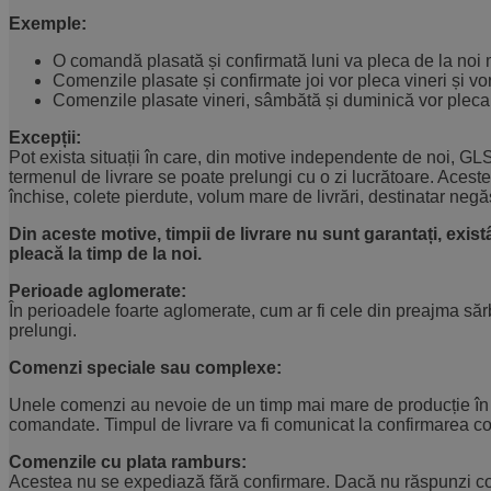
Exemple:
O comandă plasată și confirmată luni va pleca de la noi m
Comenzile plasate și confirmate joi vor pleca vineri și vo
Comenzile plasate vineri, sâmbătă și duminică vor pleca l
Excepții:
Pot exista situații în care, din motive independente de noi, G
termenul de livrare se poate prelungi cu o zi lucrătoare. Aceste 
închise, colete pierdute, volum mare de livrări, destinatar negăs
Din aceste motive, timpii de livrare nu sunt garantați, exi
pleacă la timp de la noi.
Perioade aglomerate:
În perioadele foarte aglomerate, cum ar fi cele din preajma sărb
prelungi.
Comenzi speciale sau complexe:
Unele comenzi au nevoie de un timp mai mare de producție în f
comandate. Timpul de livrare va fi comunicat la confirmarea c
Comenzile cu plata ramburs:
Acestea nu se expediază fără confirmare. Dacă nu răspunzi cole