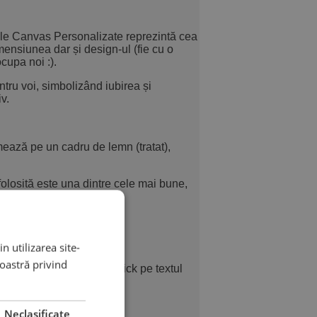
urile Canvas Personalizate reprezintă cea
imensiunea dar și design-ul (fie cu o
ocupa noi :).
tru voi, simbolizând iubirea și
v.
ează pe un cadru de lemn (tratat),
olosită este una dintre cele mai bune,
n utilizarea site-
noastră privind
eaz-o în tablou. Încă un click pe textul
 dorești!
Neclasificate