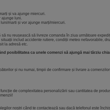
arți și va ajunge miercuri.
r ajunge luni.
uni/marti și vor ajunge marți/miercuri.
LS să nu reușească să livreze comanda în ziua următoare expediți
situații includ accidente rutiere, condiții meteo nefavorabile, dr
it la adresă etc.
stând posibilitatea ca unele comenzi să ajungă mai târziu chi
ătorilor și nu numai, timpii de confirmare și livrare a comenzilor
uncție de complexitatea personalizării sau cantitatea de produ
omenzii!
gilor noștri când te contactează sau dacă telefonul este închis