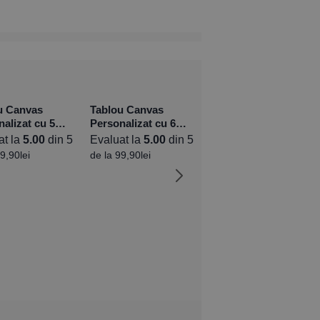
u Canvas
Tablou Canvas
alizat cu 5
Personalizat cu 6
și mesaj –
poze
at la
5.00
din 5
Evaluat la
5.00
din 5
raș
9,90
lei
de la
99,90
lei
Tablou Canvas Pătrat
Personalizat cu 3
poze
Evaluat la
4.56
din 5
de la
99,90
lei