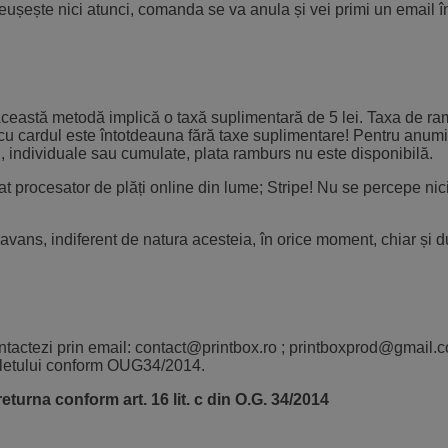
eușește nici atunci, comanda se va anula și vei primi un email î
. Această metodă implică o taxă suplimentară de 5 lei. Taxa de r
ta cu cardul este întotdeauna fără taxe suplimentare! Pentru anumi
 individuale sau cumulate, plata ramburs nu este disponibilă.
zat procesator de plăți online din lume; Stripe! Nu se percepe nic
 avans, indiferent de natura acesteia, în orice moment, chiar și 
ntactezi prin email: contact@printbox.ro ; printboxprod@gmail.
oletului conform OUG34/2014.
eturna conform art. 16 lit. c din O.G. 34/2014