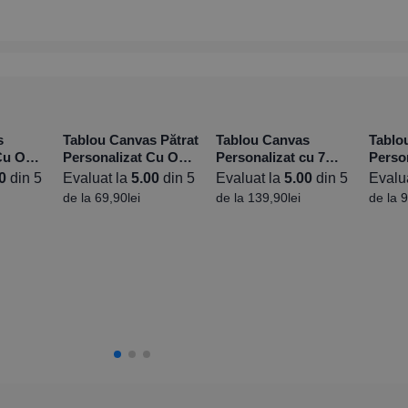
s
Tablou Canvas Pătrat
Tablou Canvas
Tablo
Cu O
Personalizat Cu O
Personalizat cu 7
Person
pe –
Poză – Diferite
poze și mesaj
poze 
0
din 5
Evaluat la
5.00
din 5
Evaluat la
5.00
din 5
Evalu
siuni
Dimensiuni
Flutu
de la
69,90
lei
de la
139,90
lei
de la
9