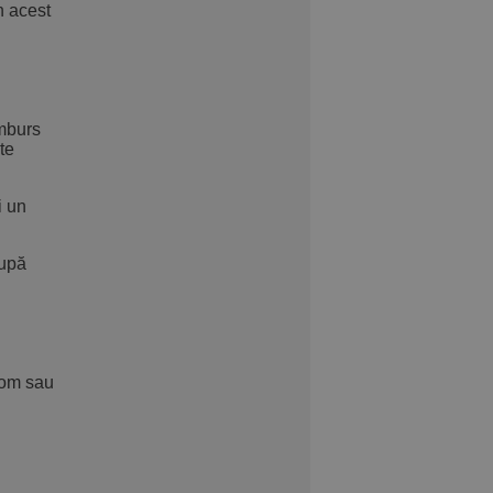
n acest
amburs
te
i un
după
com sau