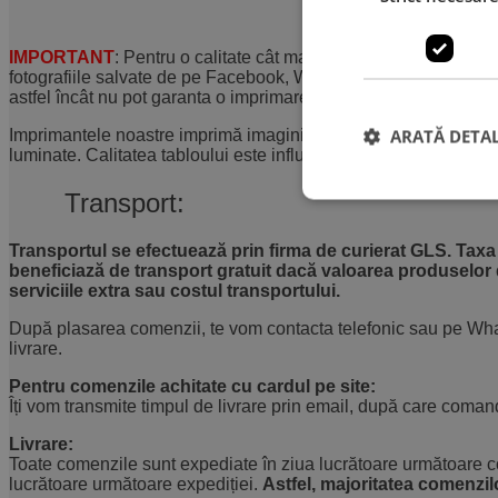
IMPORTANT
: Pentru o calitate cât mai bună a imaginii imprima
fotografiile salvate de pe Facebook, WhatsApp, capturile de e
astfel încât nu pot garanta o imprimare calitativă, existând pos
ARATĂ DETAL
Imprimantele noastre imprimă imaginile exact la calitatea lor ori
luminate. Calitatea tabloului este influențată de calitatea fot
Transport:
Transportul se efectuează prin firma de curierat GLS. Taxa
beneficiază de transport gratuit dacă valoarea produselor 
serviciile extra sau costul transportului.
După plasarea comenzii, te vom contacta telefonic sau pe Wha
livrare.
Pentru comenzile achitate cu cardul pe site:
Îți vom transmite timpul de livrare prin email, după care comand
Livrare:
Toate comenzile sunt expediate în ziua lucrătoare următoare c
lucrătoare următoare expediției.
Astfel, majoritatea comenzilo