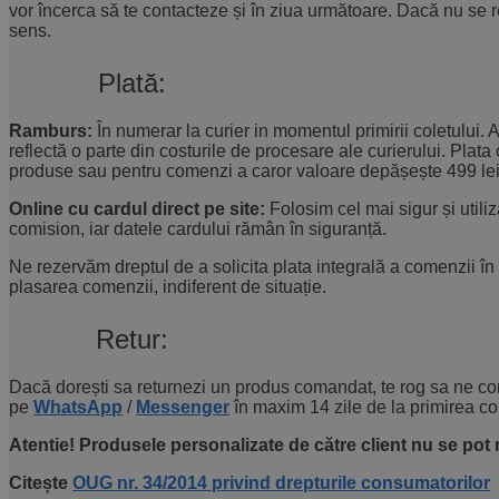
vor încerca să te contacteze și în ziua următoare. Dacă nu se r
sens.
Plată:
Ramburs:
În numerar la curier in momentul primirii coletului
reflectă o parte din costurile de procesare ale curierului. Pla
produse sau pentru comenzi a caror valoare depășește 499 lei,
Online cu cardul direct pe site:
Folosim cel mai sigur și utili
comision, iar datele cardului rămân în siguranță.
Ne rezervăm dreptul de a solicita plata integrală a comenzii în
plasarea comenzii, indiferent de situație.
Retur:
Dacă dorești sa returnezi un produs comandat, te rog sa ne co
pe
WhatsApp
/
Messenger
în maxim 14 zile de la primirea c
Atentie! Produsele personalizate de către client nu se pot r
Citește
OUG nr. 34/2014 privind drepturile consumatorilor