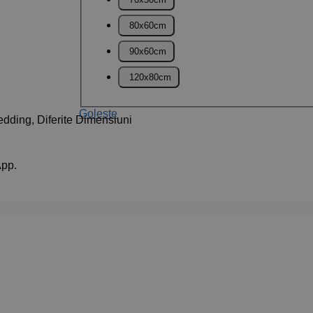
80x60cm
90x60cm
120x80cm
Golește
dding, Diferite Dimensiuni
App.