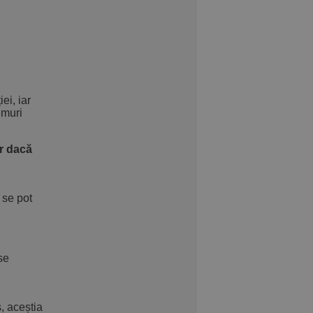
ei, iar
umuri
ar dacă
 se pot
se
, aceștia