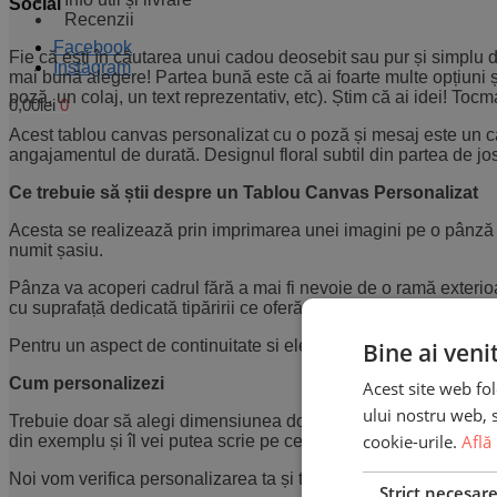
Social
Recenzii
Facebook
Fie că ești în căutarea unui cadou deosebit sau pur și simplu d
Instagram
mai bună alegere! Partea bună este că ai foarte multe opțiuni și
poză, un colaj, un text reprezentativ, etc). Știm că ai idei! Toc
0,00
lei
0
Acest tablou canvas personalizat cu o poză și mesaj este un ca
angajamentul de durată. Designul floral subtil din partea de jo
Ce trebuie să știi despre un Tablou Canvas Personalizat
Acesta se realizează prin imprimarea unei imagini pe o pânză
numit șasiu.
Pânza va acoperi cadrul fără a mai fi nevoie de o ramă exterio
cu suprafață dedicată tipăririi ce oferă fidelitate și rezistență cul
Pentru un aspect de continuitate si eleganță, pe lateralele tablo
Bine ai veni
Cum personalizezi
Acest site web fol
ului nostru web, s
Trebuie doar să alegi dimensiunea dorită, apoi să utilizezi bu
cookie-urile.
Află
din exemplu și îl vei putea scrie pe cel dorit de tine. Tabloul tă
Noi vom verifica personalizarea ta și te vom anunța dacă necesită 
Strict necesar