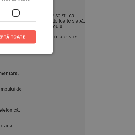
in telefon sau PC. Trebuie să știi că
m, etc.) pot fi la o calitate foarte slabă,
u o dimensiune mare a tabloului.
EPTĂ TOATE
rcare. Alege poze cât mai clare, vii și
ve!
imentare,
impului de
elefonică.
n ziua