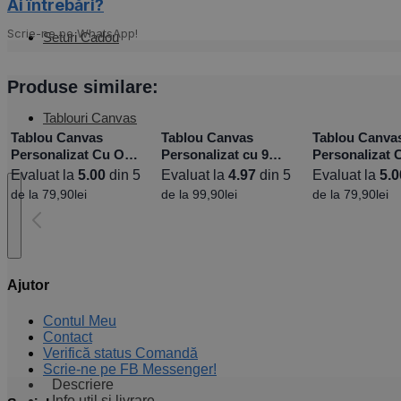
Ai întrebări?
Scrie-ne pe WhatsApp!
Seturi Cadou
Produse similare:
Tablouri Canvas
Tablou Canvas
Tablou Canvas
Tablou Canva
Personalizat Cu O
Personalizat cu 9
Personalizat 
Poză Portret –
poze și mesaj
Poză Landsca
Evaluat la
5.00
din 5
Evaluat la
4.97
din 5
Evaluat la
5.0
Diferite Dimensiuni
Diferite Dimen
de la
79,90
lei
de la
99,90
lei
de la
79,90
lei
Ajutor
Contul Meu
Contact
Verifică status Comandă
Scrie-ne pe FB Messenger!
Descriere
Info util și livrare