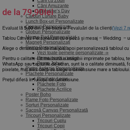
Căni cu Zodii
Căni Amuzante
de la
79,90
lei
Valentine’s Day
Carduri Lunare Baby
Lunch Box-uri Personalizate
Ceasuri Personalizate
Evaluat la
5.00
din 5 pe baza a
7
evaluări de la clienți
(Vezi
7
r
Globuri Personalizate
Mouse Pad Personalizat
Tablou Canvas Personalizat cu o poză și mesaj – Wedding – un 
Magneți Personalizați
Perne Personalizate
Alege o dimensiune de mai jos, apoi personalizează tabloul cu f
Vezi toate pernele personalizate -»
Perne pentru cupluri
Pentru o calitate cât mai bună a imaginii imprimate pe tablou, t
Perne Joburi
WhatsApp sau capturile de ecran, sunt la o calitate diminuată, fo
Pietre Ardezie Personalizate
pixelate, mai ales dacă se alege o dimensiune mare a tabloului.
Plachete Personalizate
Plachete Lemn
Prețul diferă în funcție de dimensiune.
Plachete Foto
Plachete Acrilice
Poster Boho
Rame Foto Personalizate
Șorțuri Personalizate
Sacoșă Canvas Personalizată
Tricouri Personalizate
Tricouri Cuplu
Tricouri Copii