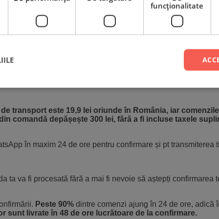
funcţionalitate
te pe tablou, indicat este să alegi o fotografie originală direct d
cran,
și mai ales fotografiile care conțin filtre
(Snapchat, Instagra
ibilitatea ca acestea să fie pixelate, mai ales dacă optezi pentr
IILE
ACC
ginală. Verifică cu atenție calitatea pozei aleasă înainte de încă
ografiei. Nu ne asumăm răspunderea pentru imaginile slab calitati
 de transport este 19,9 lei oriunde în România, iar comenzile
din comandă depășește 300 lei, fără a fi incluse taxele supl
tsApp în maxim 24 de ore pentru confirmare și pt transmiterea t
a ta va fi procesată fără a mai fi nevoie să aștepți confirmarea t
onfirmării.
Peste 90%
dintre comenzi ajung în 24 de ore, adică î
r sunt livrate în 48 de ore lucrătoare de la confirmare.