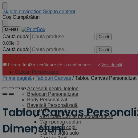
Skip to navigation
Skip to content
Coș Cumpărături
MENIU
Caută după:
Caută
0,00
lei
0
Caută după:
Caută
🚚 Livrare în 48h lucrătoare de la confirmare ✅ –>
Vezi detalii
Cadouri Personalizate
Prima pagină
/
Tablouri Canvas
/
Tablou Canvas Personalizat 
Accesorii pentru telefon
Brelocuri Personalizate
Body Personalizat
Bavețică Personalizată
Tablou Canvas Personaliz
Căni Personalizate
Vezi toate Cănile personalizate -»
Căni pentru cupluri
Dimensiuni
Căni pentru copii
Căni cu siglă auto