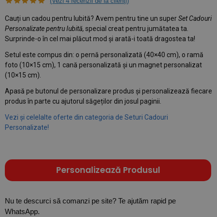
(Vezi
4
recenzii de la clienți)
Cauți un cadou pentru Iubită? Avem pentru tine un super
Set Cadouri
Personalizate pentru Iubită
, special creat pentru jumătatea ta.
Surprinde-o în cel mai plăcut mod și arată-i toată dragostea ta!
Setul este compus din: o pernă personalizată (40×40 cm), o ramă
foto (10×15 cm), 1 cană personalizată și un magnet personalizat
(10×15 cm).
Apasă pe butonul de personalizare produs și personalizează fiecare
produs în parte cu ajutorul săgeților din josul paginii.
Vezi și celelalte oferte din categoria de Seturi Cadouri
Personalizate!
Personalizează Produsul
Nu te descurci să comanzi pe site? Te ajutăm rapid pe
WhatsApp.