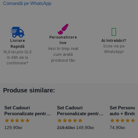
Comandă pe WhatsApp
Personalizare
Livrare
Ai întrebări?
live
Rapidă​
Scrie-ne pe
Vezi în timp real
WhatsApp!
19,9 lei prin GLS
cum arată
în 48h de la
produsul tău
confirmare*
Produse similare:
Set Cadouri
Set Cadouri
Set Personal
Personalizate pentru
Personalizate pentru
auto + Brelo
Iubit
Nași
Breloc foto
129,90
lei
219,60
lei
149,90
lei
74,90
lei