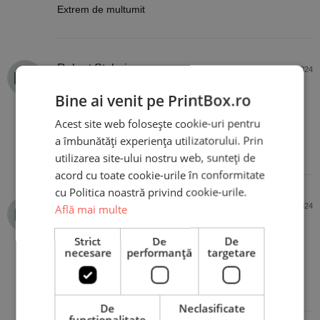
din 5
Extrem de multumit
Robert Stubei
14 noiembrie 2024
Cumpărător PrintBox
Bine ai venit pe PrintBox.ro
Acest site web folosește cookie-uri pentru
Evaluat la
5
Uimitor 😎
din 5
a îmbunătăți experiența utilizatorului. Prin
Mulțumesc!
utilizarea site-ului nostru web, sunteți de
acord cu toate cookie-urile în conformitate
cu Politica noastră privind cookie-urile.
Lucian Duta
Află mai multe
5 octombrie 2024
Cumpărător PrintBox
Strict
De
De
necesare
performanță
targetare
Evaluat la
5
Cadourile personalizate sunt făcute cu gust, recomand
din 5
cu încredere!
De
Neclasificate
funcţionalitate