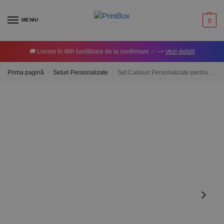
MENIU
0
🚚 Livrare în 48h lucrătoare de la confirmare ✅ –>
Vezi detalii
Prima pagină
Seturi Personalizate
Set Cadouri Personalizate pentru Iubită
/
/