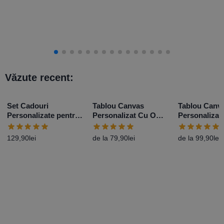
Văzute recent:
Set Cadouri
Tablou Canvas
Tablou Canv
Personalizate pentru
Personalizat Cu O
Personalizat
Iubit
Poză Landscape –
poze și mesa
Diferite Dimensiuni
129,90
lei
de la
79,90
lei
de la
99,90
lei