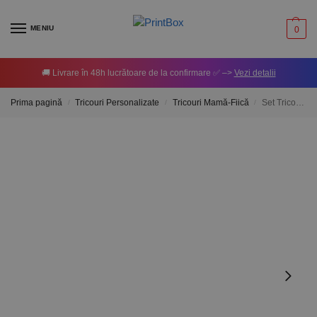
MENIU
0
🚚 Livrare în 48h lucrătoare de la confirmare ✅ –>
Vezi detalii
Prima pagină
Tricouri Personalizate
Tricouri Mamă-Fiică
Set Tricouri Mamă-Fiică Personalizate – Battery Low
/
/
/