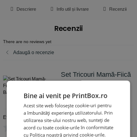
Descriere
Info util și livrare
Recenzii
Recenzii
There are no reviews yet
Adaugă o recenzie
Set Tricouri Mamă-Fiică
Personalizate - Battery
Low
Bine ai venit pe PrintBox.ro
Acest site web folosește cookie-uri pentru
a îmbunătăți experiența utilizatorului. Prin
Evaluare
*
utilizarea site-ului nostru web, sunteți de
acord cu toate cookie-urile în conformitate
0/5
cu Politica noastră privind cookie-urile.