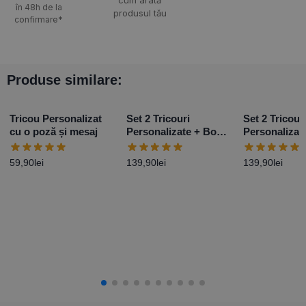
cum arată
în 48h de la
produsul tău
confirmare*
Produse similare:
Tricou Personalizat
Set 2 Tricouri
Set 2 Tricour
cu o poză și mesaj
Personalizate + Body
Personalizat
– Primul Paște Baby
– Primul Paș
Girl
Boy
59,90
lei
139,90
lei
139,90
lei