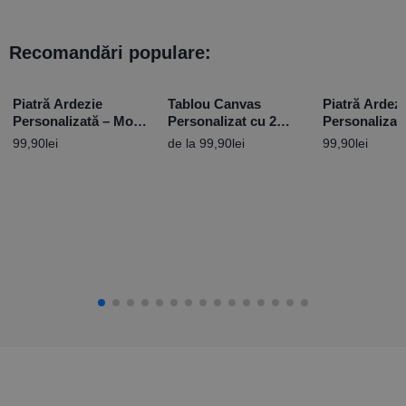
Recomandări populare:
Piatră Ardezie
Tablou Canvas
Piatră Ardez
Personalizată – Mom
Personalizat cu 2
Personalizat
you are my hero
poze și mesaj
poză și text 
99,90
lei
de la
99,90
lei
99,90
lei
Pensionare