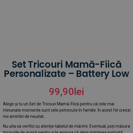
Set Tricouri Mamă-Fiică
Personalizate – Battery Low
99,90
lei
Alege și tu un Set de Tricouri Mamă-Fiică pentru că cele mai
minunate momente sunt cele petrecute în familie. În acest fel creezi
noi amintiri de neuitat…
Nu uita să verifici cu atenție tabelul de mărimi. Eventual, poți măsura
tricourile de acasă pentru a te asigura că alegi mărimea potrivită.