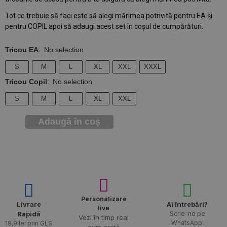
Tot ce trebuie să faci este să alegi mărimea potrivită pentru EA și
pentru COPIL apoi să adaugi acest set în coșul de cumpărături.
Tricou EA
:
No selection
S
M
L
XL
XXL
XXXL
Tricou Copil
:
No selection
S
M
L
XL
XXL
Adaugă în coș
Personalizare
Livrare
Ai întrebări?
live
Rapidă​
Scrie-ne pe
Vezi în timp real
WhatsApp!
19,9 lei prin GLS