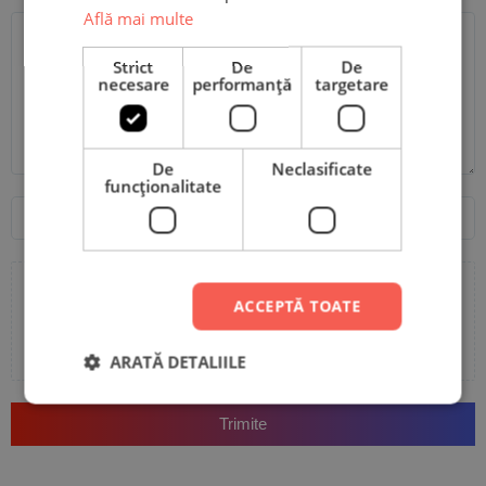
Scrie recenzia ta
Află mai multe
Strict
De
De
necesare
performanță
targetare
De
Neclasificate
funcţionalitate
Nume
Email
ACCEPTĂ TOATE
Adaugă poze sau video la recenzia ta
ARATĂ DETALIILE
Trimite