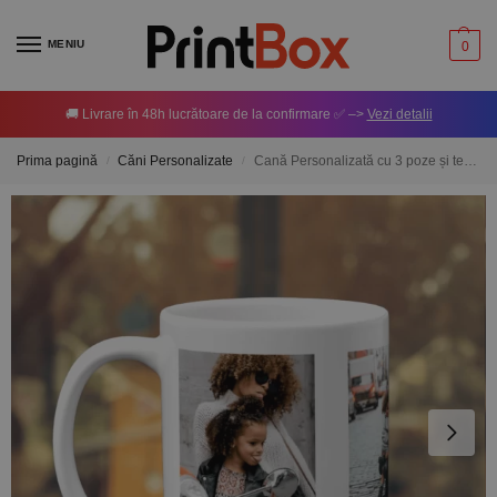
MENIU
0
🚚 Livrare în 48h lucrătoare de la confirmare ✅ –>
Vezi detalii
Prima pagină
Căni Personalizate
Cană Personalizată cu 3 poze și text – Model 2
/
/