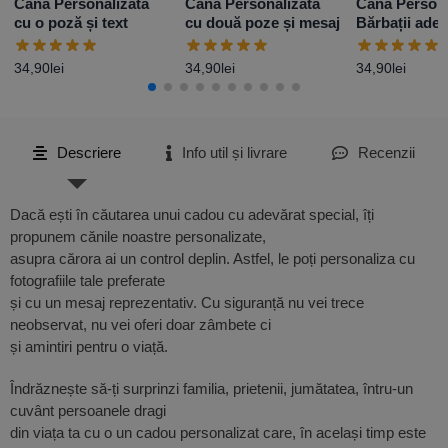
Cană Personalizată
Cană Personalizată
Cană Persona
cu o poză și text
cu două poze și mesaj
Bărbații adev
conduc BM
34,90
lei
34,90
lei
34,90
lei
Descriere
Info util și livrare
Recenzii
Dacă ești în căutarea unui cadou cu adevărat special, îți
propunem cănile noastre personalizate,
asupra cărora ai un control deplin. Astfel, le poți personaliza cu
fotografiile tale preferate
și cu un mesaj reprezentativ. Cu siguranță nu vei trece
neobservat, nu vei oferi doar zâmbete ci
și amintiri pentru o viață.
Îndrăznește să-ți surprinzi familia, prietenii, jumătatea, întru-un
cuvânt persoanele dragi
din viața ta cu o un cadou personalizat care, în același timp este