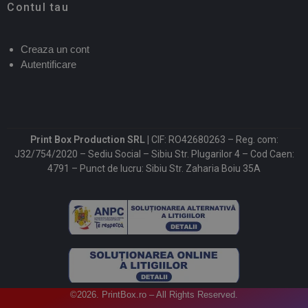
Contul tau
Creaza un cont
Autentificare
Print Box Production SRL |
CIF: RO42680263 – Reg. com:
J32/754/2020 – Sediu Social – Sibiu Str. Plugarilor 4 – Cod Caen:
4791 – Punct de lucru: Sibiu Str. Zaharia Boiu 35A
©2026. PrintBox.ro – All Rights Reserved.