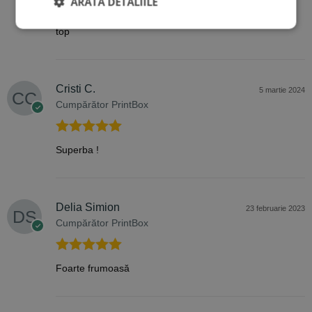
ARATĂ DETALIILE
Evaluat la
5
top
din 5
Cristi C.
5 martie 2024
Cumpărător PrintBox
Evaluat la
5
Superba !
din 5
Delia Simion
23 februarie 2023
Cumpărător PrintBox
Evaluat la
5
Foarte frumoasă
din 5