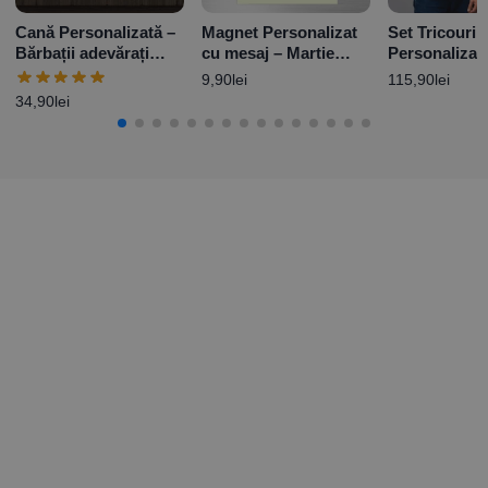
Cană Personalizată –
Magnet Personalizat
Set Tricouri
Bărbații adevărați
cu mesaj – Martie
Personalizat
conduc Mazda
10x15cm
Iubitul/Iubita
9,90
lei
115,90
lei
34,90
lei