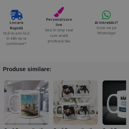
Personalizare
Livrare
Ai întrebări?
live
Rapidă​
Scrie-ne pe
Vezi în timp real
WhatsApp!
19,9 lei prin GLS
cum arată
în 48h de la
produsul tău
confirmare*
Produse similare: