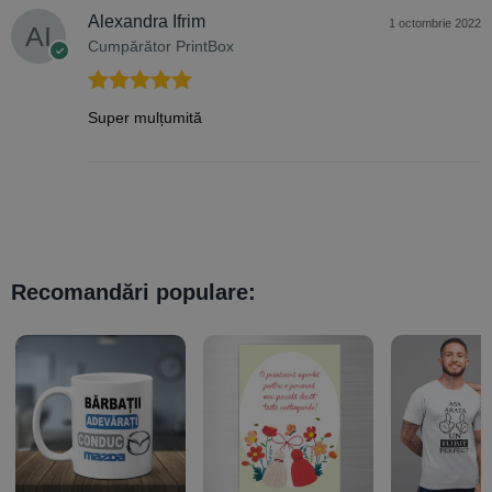
Alexandra Ifrim
1 octombrie 2022
Cumpărător PrintBox
Evaluat la
5
Super mulțumită
din 5
Recomandări populare: