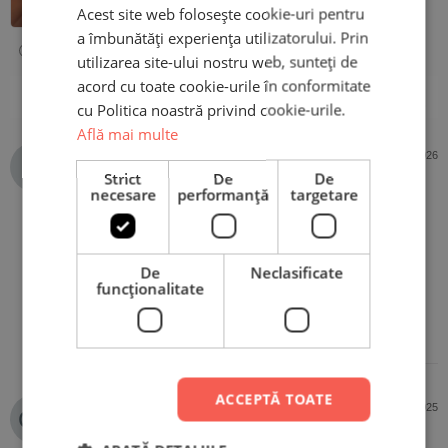
Acest site web folosește cookie-uri pentru
a îmbunătăți experiența utilizatorului. Prin
utilizarea site-ului nostru web, sunteți de
acord cu toate cookie-urile în conformitate
1-5 din 5 recenzii
cu Politica noastră privind cookie-urile.
Află mai multe
Ionela Iacob
15 iulie 2026
Cumpărător PrintBox
Strict
De
De
necesare
performanță
targetare
Evaluat la
5
Este super frumoasă
din 5
De
Neclasificate
funcţionalitate
ACCEPTĂ TOATE
Catalin adrian Belu
11 septembrie 2025
Cumpărător PrintBox