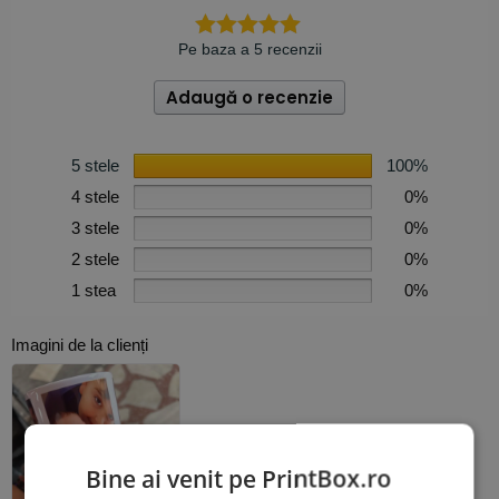
Pe baza a 5 recenzii
Adaugă o recenzie
5 stele
100%
4 stele
0%
3 stele
0%
2 stele
0%
1 stea
0%
Imagini de la clienți
Bine ai venit pe PrintBox.ro