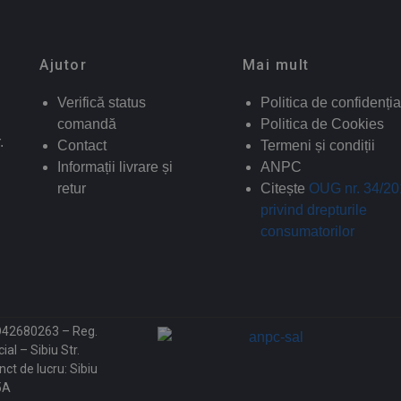
Ajutor
Mai mult
Verifică status
Politica de confidenția
comandă
Politica de Cookies
.
Contact
Termeni și condiții
Informații livrare și
ANPC
retur
Citește
OUG nr. 34/2
privind drepturile
consumatorilor
O42680263 – Reg.
l – Sibiu Str.
ct de lucru: Sibiu
5A