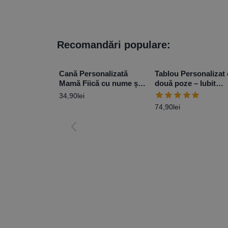
Recomandări populare:
Cană Personalizată
Tablou Personalizat
Mamă Fiică cu nume și
două poze – Iubit
mesaj – Model 3
minunat
34,90
lei
74,90
lei