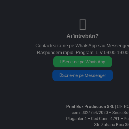
Ai întrebări?
Contactează-ne pe WhatsApp sau Messenger
Răspundem rapid! Program: L-V 09:00-19:00
Scrie-ne pe WhatsApp
Scrie-ne pe Messenger
Print Box Production SRL |
CIF: R
com: J32/754/2020 – Sediu Socia
Plugarilor 4 – Cod Caen: 4791 – Pun
Str. Zaharia Boiu 3