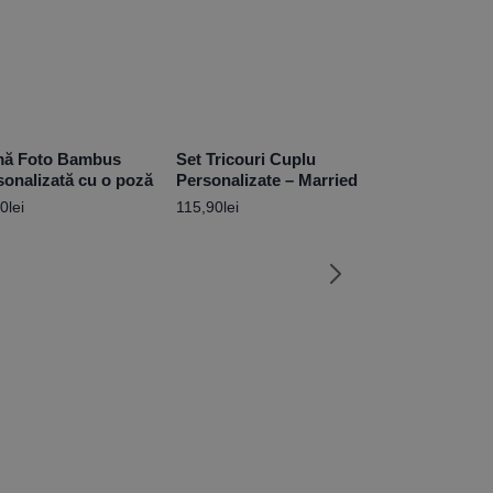
ă Foto Bambus
Set Tricouri Cuplu
sonalizată cu o poză
Personalizate – Married
90
lei
115,90
lei
Set 2 Tricouri
Personalizate
Elsa
139,90
lei