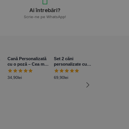
Ai întrebări?
Scrie-ne pe WhatsApp!
Cană Personalizată
Set 2 căni
cu o poză – Cea mai
personalizate cu
bună bunică
poză pentru Fini
34,90
lei
69,90
lei
Cană Personal
– Bărbații ade
conduc Audi
34,90
lei