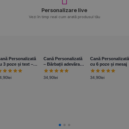
Personalizare live
Vezi în timp real cum arată produsul tău
ană Personalizată
Cană Personalizată
Cană Personalizată
u 3 poze și text –
– Bărbații adevărați
cu 6 poze și mesaj
odel 2
conduc BMW
4,90
lei
34,90
lei
34,90
lei