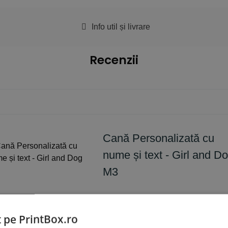
Info util și livrare
Recenzii
Cană Personalizată cu
nume și text - Girl and D
M3
luare
*
t pe PrintBox.ro
0/5