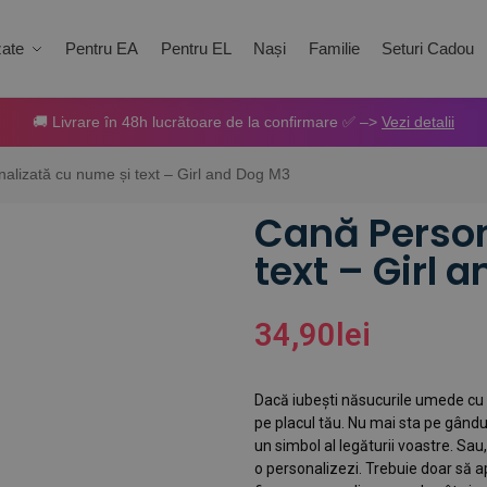
zate
Pentru EA
Pentru EL
Nași
Familie
Seturi Cadou
🚚 Livrare în 48h lucrătoare de la confirmare ✅ –>
Vezi detalii
alizată cu nume și text – Girl and Dog M3
Cană Person
text – Girl 
34,90
lei
Dacă iubești năsucurile umede cu 
pe placul tău. Nu mai sta pe gândur
un simbol al legăturii voastre. Sau
o personalizezi. Trebuie doar să a