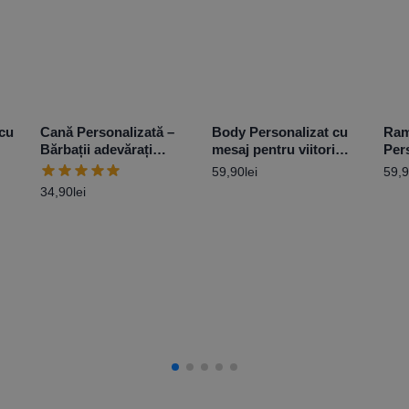
 cu
Cană Personalizată –
Body Personalizat cu
Ram
Bărbații adevărați
mesaj pentru viitori
Per
conduc Mazda
bunici
59,90
lei
59,
34,90
lei