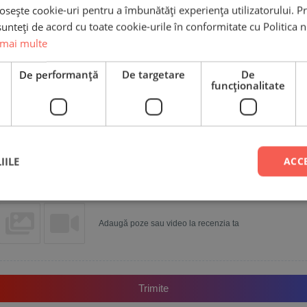
osește cookie-uri pentru a îmbunătăți experiența utilizatorului. Pri
unteți de acord cu toate cookie-urile în conformitate cu Politica 
Scrie recenzia ta
 mai multe
e
De performanță
De targetare
De
funcţionalitate
Nume
Email
IILE
ACC
Adaugă poze sau video la recenzia ta
Trimite