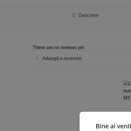
Descriere
There are no reviews yet
Adaugă o recenzie
Eva
Bine ai veni