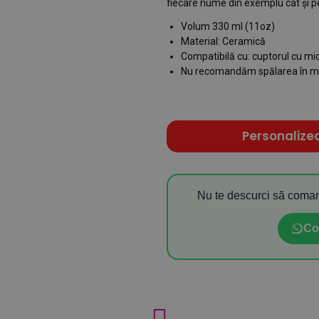
fiecare nume din exemplu cât și pe
Volum 330 ml (11oz)
Material: Ceramică
Compatibilă cu: cuptorul cu m
Nu recomandăm spălarea în ma
Personalize
Nu te descurci să coman
Co