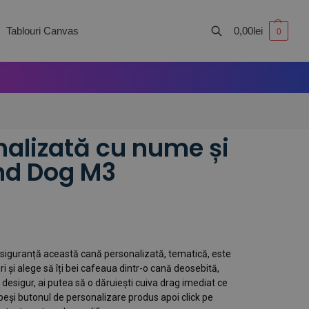
Tablouri Canvas
0,00
lei
0
Caută
alizată cu nume și
and Dog M3
siguranță această cană personalizată, tematică, este
i și alege să îți bei cafeaua dintr-o cană deosebită,
, desigur, ai putea să o dăruiești cuiva drag imediat ce
peși butonul de personalizare produs apoi click pe