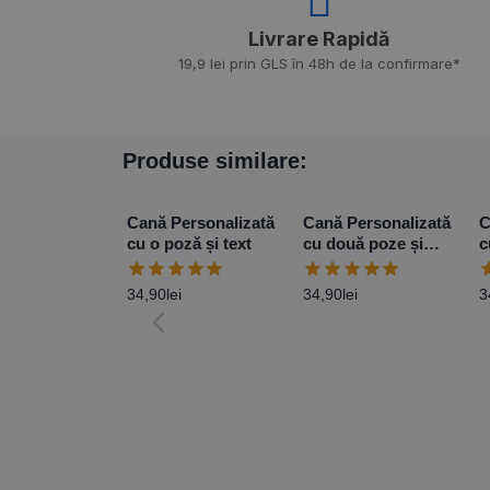
Livrare Rapidă​
19,9 lei prin GLS în 48h de la confirmare*
Produse similare:
Cană Personalizată
Cană Personalizată
C
cu o poză și text
cu două poze și
c
mesaj
M
34,90
lei
34,90
lei
3