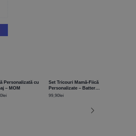
ă Personalizată cu
Set Tricouri Mamă-Fiică
aj – MOM
Personalizate – Battery
Low
90
lei
99,90
lei
Tricou Persona