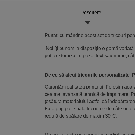
Descriere
Purtați cu mândrie acest set de tricouri per
Noi îți punem la dispoziție o gamă variată d
poți customiza cu poză, text sau nume, cât și
De ce să alegi tricourile personalizate
Garantăm calitatea printului! Folosim apar
cea mai avansată tehnică de imprimare. Pri
țesătura materialului astfel că îndepărtare
Fără griji poți spăla tricourile de câte ori 
regulă de spălare de maxim 30
Materialul este prietenos cu mediul înconju