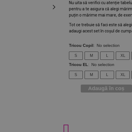
Nu uita să verifici cu atenție tabe
pentru a te asigura că alegi mărim
puțin o mărime mai mare, de exem
Tot ce trebuie să faci este să ale
adaugi acest set în coșul de cumpă
Tricou Copil
:
No selection
S
M
L
XL
Tricou EL
:
No selection
S
M
L
XL
Adaugă în coș