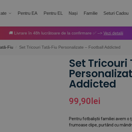
zate
Pentru EA
Pentru EL
Nași
Familie
Seturi Cadou
🚚 Livrare în 48h lucrătoare de la confirmare ✅ –>
Vezi detalii
Tată-Fiu
Set Tricouri Tată-Fiu Personalizate – Football Addicted
/
Set Tricouri
Personalizat
Addicted
99,90
lei
Pentru fotbaliștii familiei avem o
frumoase clipe, purtând cu mândri