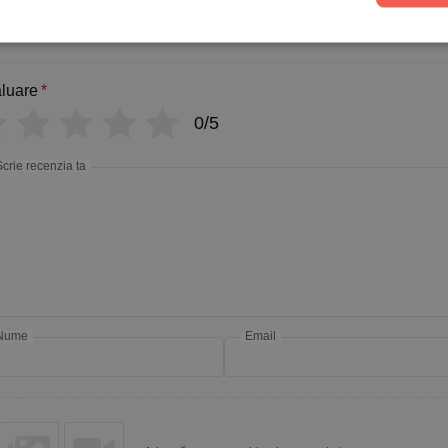
Addicted
luare
*
0/5
Scrie recenzia ta
Nume
Email