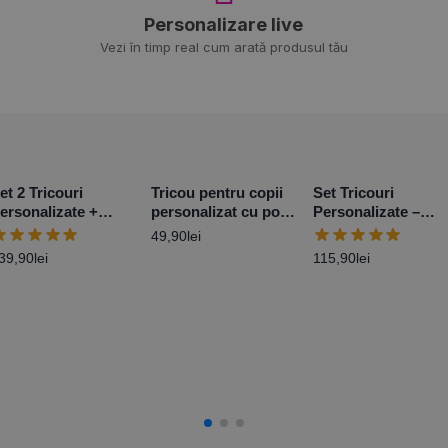
Personalizare live
Vezi în timp real cum arată produsul tău
et 2 Tricouri
Tricou pentru copii
Set Tricouri
ersonalizate +
personalizat cu poză
Personalizate –
ody – Primul Paște
și mesaj
Viitori Bunici
49,90
lei
aby Boy
39,90
lei
115,90
lei