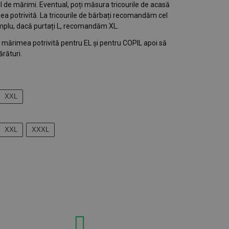
lul de mărimi. Eventual, poți măsura tricourile de acasă
ea potrivită. La tricourile de bărbați recomandăm cel
plu, dacă purtați L, recomandăm XL.
gi mărimea potrivită pentru EL și pentru COPIL apoi să
rături.
XXL
XXL
XXXL