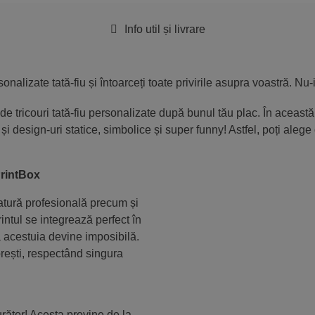
Info util și livrare
sonalizate tată-fiu și întoarceți toate privirile asupra voastră. N
e tricouri tată-fiu personalizate după bunul tău plac. În această 
 design-uri statice, simbolice și super funny! Astfel, poți alege c
 PrintBox
atură profesională precum și
ntul se integrează perfect în
a acestuia devine imposibilă.
dorești, respectând singura
°C.
rător! Acesta provine de la