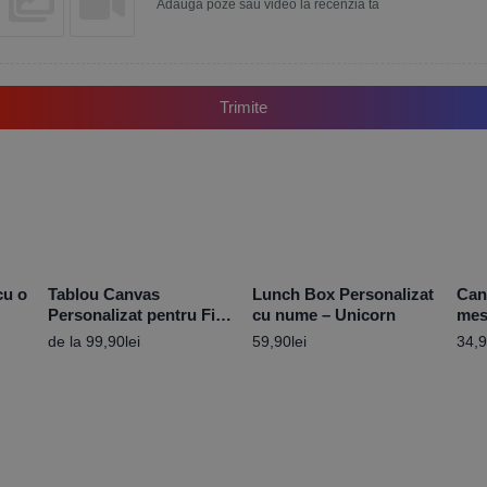
Adaugă poze sau video la recenzia ta
Trimite
cu o
Tablou Canvas
Lunch Box Personalizat
Can
Personalizat pentru Fini,
cu nume – Unicorn
mes
cu 2 poze și mesaj –
de la
99,90
lei
59,90
lei
34,
Diferite Dimensiuni