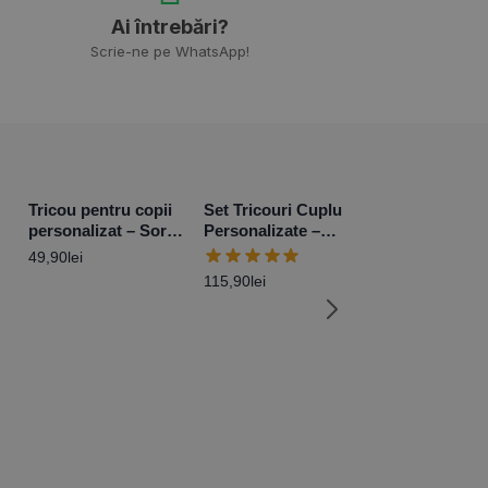
Ai întrebări?
Scrie-ne pe WhatsApp!
Tricou pentru copii
Set Tricouri Cuplu
personalizat – Sora
Personalizate –
mai mare
Viitori părinți Baby
49,90
lei
Boy
115,90
lei
Set Tricouri C
Personalizate 
Married
115,90
lei