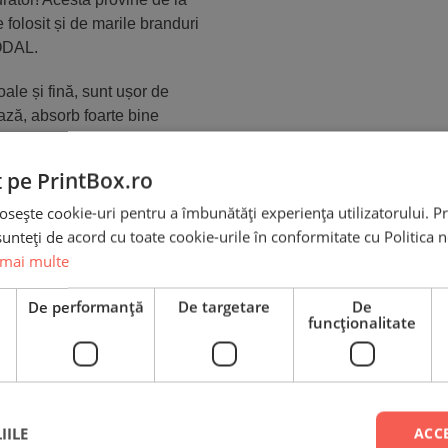
 folosit și de marile branduri
MODAL.
ale și fină, sunt ușor de
ază, absorb foarte bine
ul.
t pe PrintBox.ro
osește cookie-uri pentru a îmbunătăți experiența utilizatorului. Pri
unteți de acord cu toate cookie-urile în conformitate cu Politica 
Recenzii
 mai multe
e
De performanță
De targetare
De
funcţionalitate
Set Tricouri Tată-Fiu
Personalizate – Football
IILE
ACC