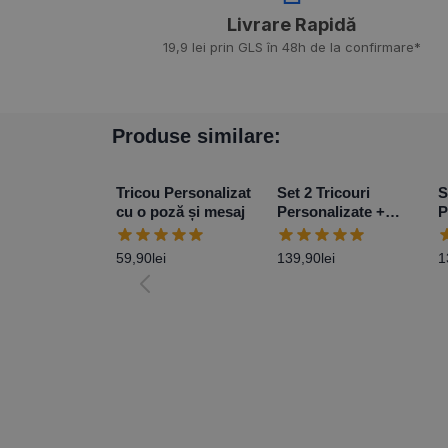
Livrare Rapidă​
19,9 lei prin GLS în 48h de la confirmare*
Produse similare:
Tricou Personalizat
Set 2 Tricouri
S
cu o poză și mesaj
Personalizate +
P
Body – Primul Paște
B
Baby Girl
B
59,90
lei
139,90
lei
1