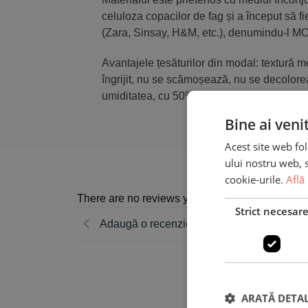
celuloza copacilor de fag și a început să fie
(Zara, Sinsay, H&M, etc.), denumindu-l 
Avantajele țesăturilor din modal: textură mo
îngrijit, nu se scămoșează, nu se decolore
umiditatea, cu 50% mai mult decât bumbac
Bine ai veni
Acest site web fol
ului nostru web, s
cookie-urile.
Află
There are no reviews yet
Strict necesar
Adaugă o recenzie
ARATĂ DETAL