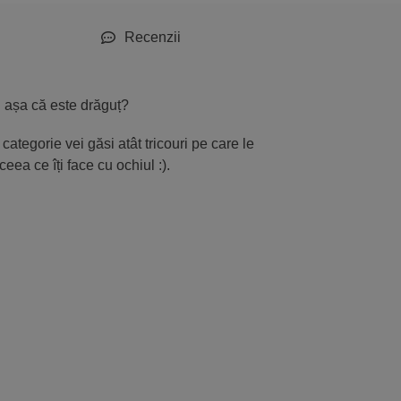
Recenzii
u-i așa că este drăguț?
categorie vei găsi atât tricouri pe care le
eea ce îți face cu ochiul :).