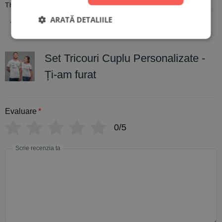
There are no reviews yet
ARATĂ DETALIILE
Adaugă o recenzie
Set Tricouri Cuplu Personalizate -
Ți-am furat
Evaluare
*
0/5
Scrie recenzia ta