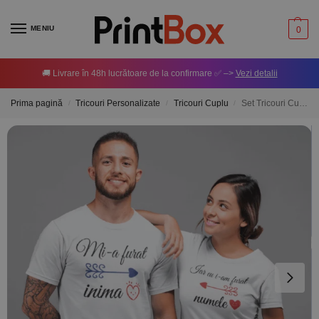
MENIU
0
🚚 Livrare în 48h lucrătoare de la confirmare ✅ –>
Vezi detalii
Prima pagină
Tricouri Personalizate
Tricouri Cuplu
Set Tricouri Cuplu Personalizate – Ți-am furat
/
/
/