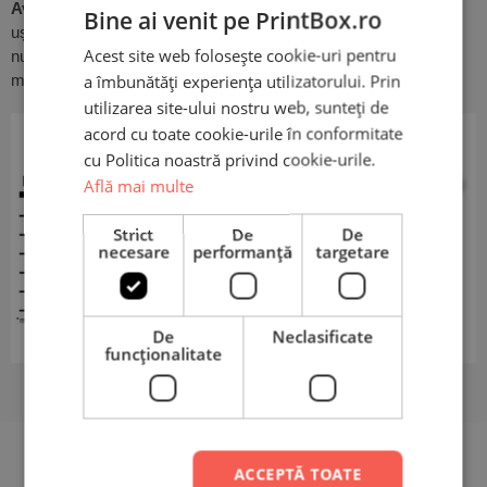
Avantajele țesăturilor din modal:
textură moale și fină, sunt
Bine ai venit pe PrintBox.ro
ușor de îngrijit, nu se scămoșează,
Acest site web folosește cookie-uri pentru
nu se decolorează, absorb foarte bine umiditatea, cu 50% mai
a îmbunătăți experiența utilizatorului. Prin
mult decât bumbacul.
utilizarea site-ului nostru web, sunteți de
acord cu toate cookie-urile în conformitate
cu Politica noastră privind cookie-urile.
Află mai multe
Strict
De
De
necesare
performanță
targetare
De
Neclasificate
funcţionalitate
Recenzii
ACCEPTĂ TOATE