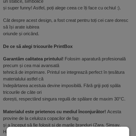
uri statice, simbolice
și super funny! Astfel, poți alege ceea ce îți face cu ochiul :).
Cât despre acest design, a fost creat pentru toți cei care doresc
să își arate iubirea
oriunde și oricând.
De ce să alegi tricourile PrintBox
Garantăm calitatea printului!
Folosim aparatură profesională
precum și cea mai avansată
tehnică de imprimare. Printul se integrează perfect în țesătura
materialului astfel că
îndepărtarea acestuia devine imposibilă. Fără griji poți spăla
tricourile de câte ori
dorești, respectând singura regulă de spălare de maxim 30°C.
Materialul este prietenos cu mediul înconjurător!
Acesta
provine de la celuloza copacilor de fag
și a început să fie folosit și de marile branduri (Zara, Sinsay,
H&M, etc.), denumindu-l MODAL.