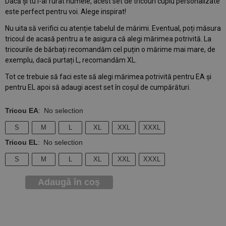
Dacă și tu i-ai furat numele, acest set de tricouri cuplu personalizate
este perfect pentru voi. Alege inspirat!
Nu uita să verifici cu atenție tabelul de mărimi. Eventual, poți măsura
tricoul de acasă pentru a te asigura că alegi mărimea potrivită. La
tricourile de bărbați recomandăm cel puțin o mărime mai mare, de
exemplu, dacă purtați L, recomandăm XL.
Tot ce trebuie să faci este să alegi mărimea potrivită pentru EA și
pentru EL apoi să adaugi acest set în coșul de cumpărături.
Tricou EA
:
No selection
S
M
L
XL
XXL
XXXL
Tricou EL
:
No selection
S
M
L
XL
XXL
XXXL
Adaugă în coș