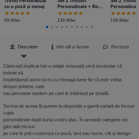
Tricou Personalizat
Set 2 Tricouri
Set 2 Tricour
cu o poză și mesaj
Personalizate + Body
Personalizat
– Primul Paște Baby
– Primul Paș
Girl
Boy
59,90
lei
139,90
lei
139,90
lei
Descriere
Info util și livrare
Recenzii
Când ești implicat într-o relație minunată simți involuntar că
trebuie să
împărtășești acest lucru cu întreaga lume fie că este vorba
despre prieteni, rude
sau persoane random pe care le întâlnești pe stradă.
Tocmai de aceea îți punem la dispoziție o gamă variată de tricouri
cuplu
personalizate după bunul vostru plac. În această categorie vei
găsi atât tricouri
pe care le poți customiza cu poză, text sau nume, cât și design-