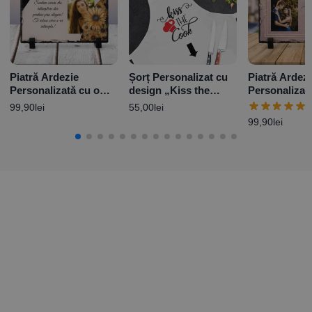
Piatră Ardezie
Șorț Personalizat cu
Piatră Ardez
Personalizată cu o
design „Kiss the
Personalizat
poză și mesaj pentru
cook”
poză – Te iu
99,90
lei
55,00
lei
Soră
Glitter
99,90
lei