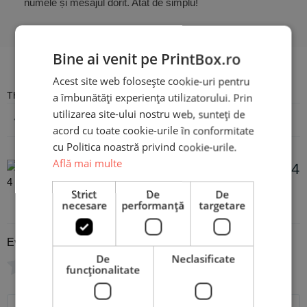
numele și mesajul dorit. Atât de simplu!
Bine ai venit pe PrintBox.ro
Recenzii
Acest site web folosește cookie-uri pentru
There are no reviews yet
a îmbunătăți experiența utilizatorului. Prin
utilizarea site-ului nostru web, sunteți de
Adaugă o recenzie
acord cu toate cookie-urile în conformitate
cu Politica noastră privind cookie-urile.
Află mai multe
Tablou Personalizat cu 4
poze, nume și mesaj
Strict
De
De
necesare
performanță
targetare
Evaluare
*
De
Neclasificate
0/5
funcţionalitate
Scrie recenzia ta