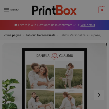
MENIU
0
🚚 Livrare în 48h lucrătoare de la confirmare ✅ –>
Vezi detalii
Prima pagină
Tablouri Personalizate
Tablou Personalizat cu 4 poze, nume și mesaj
/
/