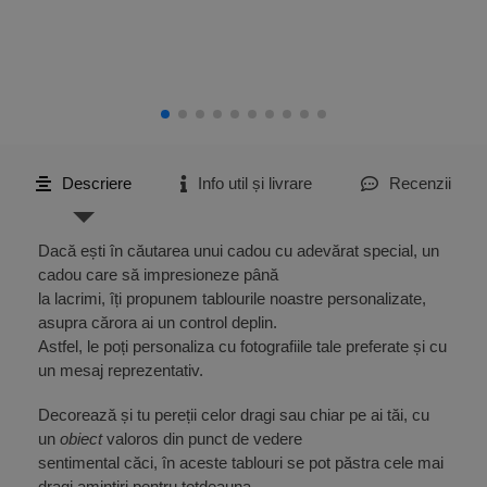
Descriere
Info util și livrare
Recenzii
Dacă ești în căutarea unui cadou cu adevărat special, un
cadou care să impresioneze până
la lacrimi, îți propunem tablourile noastre personalizate,
asupra cărora ai un control deplin.
Astfel, le poți personaliza cu fotografiile tale preferate și cu
un mesaj reprezentativ.
Decorează și tu pereții celor dragi sau chiar pe ai tăi, cu
un
obiect
valoros din punct de vedere
sentimental căci, în aceste tablouri se pot păstra cele mai
dragi amintiri pentru totdeauna.