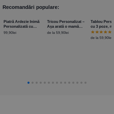
Recomandări populare:
Piatră Ardezie Inimă
Tricou Personalizat –
Tablou Perso
Personalizată cu
Așa arată o mamă
cu 3 poze, n
mesaj – 8 Martie
adevărată
dată
99,90
lei
de la
59,90
lei
de la
59,90
lei