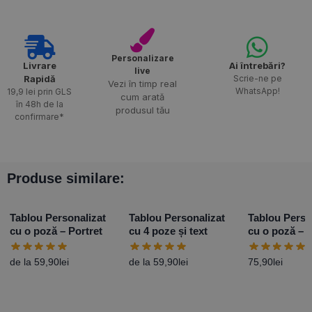
Personalizare
Livrare
Ai întrebări?
live
Rapidă​
Scrie-ne pe
Vezi în timp real
WhatsApp!
19,9 lei prin GLS
cum arată
în 48h de la
produsul tău
confirmare*
Produse similare:
Tablou Personalizat
Tablou Personalizat
Tablou Perso
cu o poză – Portret
cu 4 poze și text
cu o poză – 
minunat
de la
59,90
lei
de la
59,90
lei
75,90
lei