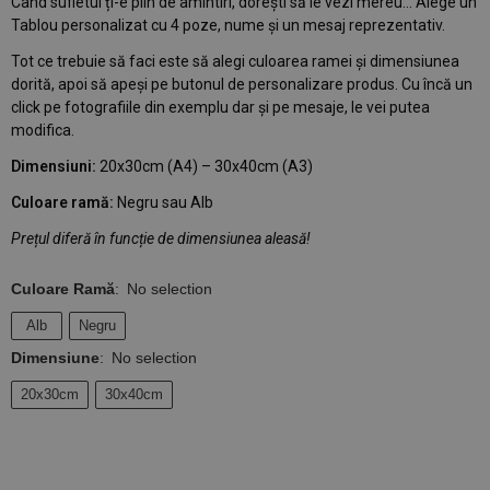
Când sufletul ți-e plin de amintiri, dorești să le vezi mereu… Alege un
Tablou personalizat cu 4 poze, nume și un mesaj reprezentativ.
Tot ce trebuie să faci este să alegi culoarea ramei și dimensiunea
dorită, apoi să apeși pe butonul de personalizare produs. Cu încă un
click pe fotografiile din exemplu dar și pe mesaje, le vei putea
modifica.
Dimensiuni:
20x30cm (A4) – 30x40cm (A3)
Culoare ramă:
Negru sau Alb
Prețul diferă în funcție de dimensiunea aleasă!
Culoare Ramă
:
No selection
Alb
Negru
Dimensiune
:
No selection
20x30cm
30x40cm