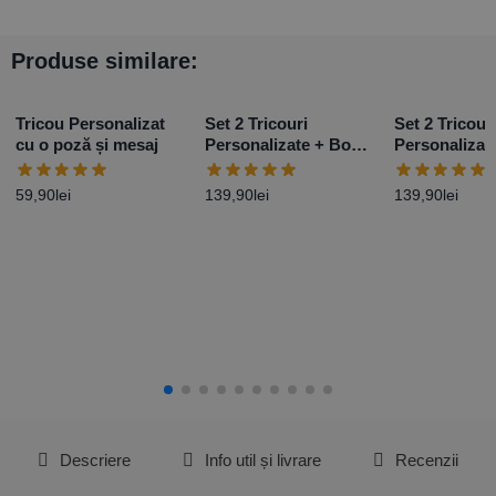
Produse similare:
Tricou Personalizat
Set 2 Tricouri
Set 2 Tricour
cu o poză și mesaj
Personalizate + Body
Personalizat
– Primul Paște Baby
– Primul Paș
Girl
Boy
59,90
lei
139,90
lei
139,90
lei
Descriere
Info util și livrare
Recenzii