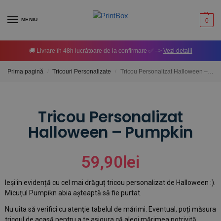
MENIU
0
🚚 Livrare în 48h lucrătoare de la confirmare ✅ –>
Vezi detalii
Prima pagină
Tricouri Personalizate
Tricou Personalizat Halloween – Pumpkin
/
/
Tricou Personalizat
Halloween – Pumpkin
59,90
lei
Ieși în evidență cu cel mai drăguț tricou personalizat de Halloween :).
Micuțul Pumpikn abia așteaptă să fie purtat.
Nu uita să verifici cu atenție tabelul de mărimi. Eventual, poți măsura
tricoul de acasă pentru a te asigura că alegi mărimea potrivită.