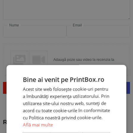
Nume
Email
Adaugă poze sau video la recenzia ta
Bine ai venit pe PrintBox.ro
Trimite
Acest site web folosește cookie-uri pentru
a îmbunătăți experiența utilizatorului. Prin
utilizarea site-ului nostru web, sunteți de
acord cu toate cookie-urile în conformitate
cu Politica noastră privind cookie-urile.
Recomandări populare:
Află mai multe