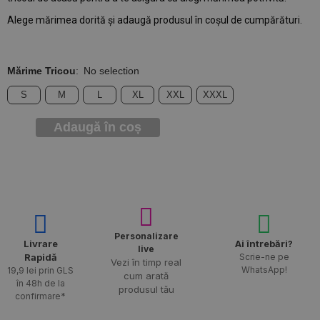
Alege mărimea dorită și adaugă produsul în coșul de cumpărături.
Mărime Tricou
:
No selection
S
M
L
XL
XXL
XXXL
Adaugă în coș
Personalizare
Livrare
Ai întrebări?
live
Rapidă​
Scrie-ne pe
Vezi în timp real
WhatsApp!
19,9 lei prin GLS
cum arată
în 48h de la
produsul tău
confirmare*